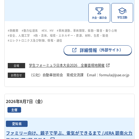
学生活動
大会・展示会
#熱機関
#動力伝達系
#EV、HV
#車両運動、車両開発、振動・騒音・乗り心地
#安全、人間工学
#熱・流体、環境・エネルギー・資源、材料、生産・製造
#エレクトロニクス及び制御、情報・通信
詳細情報
（外部サイト）
学生フォーミュラ日本大会2026 全審査現地開催
会場
（公社）自動車技術会 育成交流課 Email：formula@jsae.or.jp
お問合せ
2026年8月7日（金）
主催
愛知県
ファミリー向け、親子で学ぶ、電気ができるまで /JERA 碧南火力