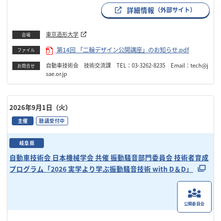
詳細情報
（外部サイト）
東京造形大学
会場
第14回 「二輪デザイン公開講座」のお知らせ.pdf
ファイル
自動車技術会 技術交流課 TEL：03-3262-8235 Email：tech@j
お問合せ
sae.or.jp
2026年9月1日（火）
主催
聴講受付中
岐阜県
自動車技術会 日本機械学会 共催 振動騒音部門委員会 技術者育成
プログラム「2026 実学より学ぶ振動騒音技術 with D＆D」
公開委員会