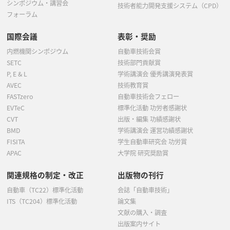
シンポジウム・講習会
技術者能力開発支援システム（CPD）
フォーラム
国際会議
表彰・奨励
内燃機関シンポジウム
自動車技術会賞
SETC
技術部門貢献賞
P, E & L
学術講演会 優秀講演発表賞
AVEC
技術教育賞
FASTzero
自動車技術会フェロー
EVTeC
標準化活動 功労者感謝状
CVT
出版・編集 功績感謝状
BMD
学術講演会 運営功績感謝状
FISITA
学生自動車研究会 功労賞
APAC
大学院 研究奨励賞
関連規格の制定・改正
出版物の刊行
自動車（TC22）標準化活動
会誌「自動車技術」
ITS（TC204）標準化活動
論文集
文献の購入・調査
出版案内サイト