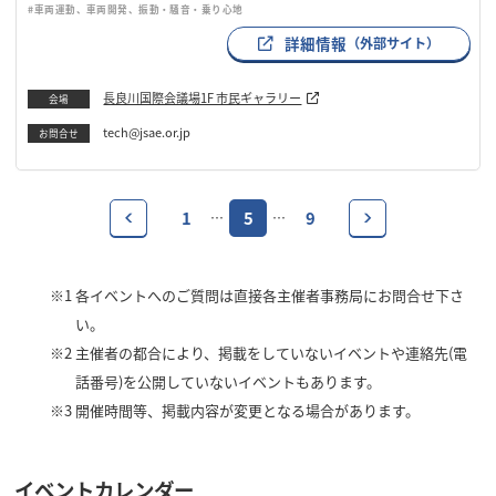
#車両運動、車両開発、振動・騒音・乗り心地
詳細情報
（外部サイト）
長良川国際会議場1F 市民ギャラリー
会場
tech@jsae.or.jp
お問合せ
1
5
9
…
…
※1
各イベントへのご質問は直接各主催者事務局にお問合せ下さ
い。
※2
主催者の都合により、掲載をしていないイベントや連絡先(電
話番号)を公開していないイベントもあります。
※3
開催時間等、掲載内容が変更となる場合があります。
イベントカレンダー