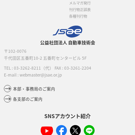
メルマガ発行
刊行物正誤表
各種刊行物
公益社団法人 自動車技術会
〒102-0076
千代田区五番町10-2
五番町センタービル 5F
TEL :
03-3262-8211
（代）
FAX : 03-3261-2204
E-mail : webmaster@jsae.or.jp
本部・事務局のご案内
各支部のご案内
SNSアカウント紹介