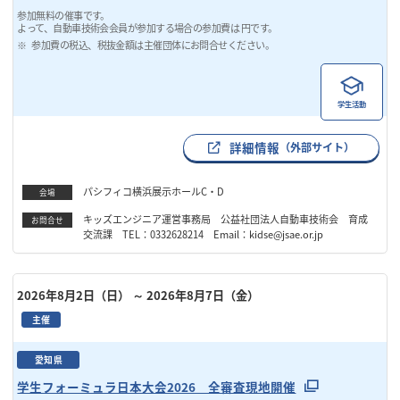
参加無料の催事です。
よって、自動車技術会会員が参加する場合の参加費は 円です。
参加費の税込、税抜金額は主催団体にお問合せください。
学生活動
詳細情報
（外部サイト）
パシフィコ横浜展示ホールC・D
会場
キッズエンジニア運営事務局 公益社団法人自動車技術会 育成
お問合せ
交流課 TEL：0332628214 Email：kidse@jsae.or.jp
2026年8月2日（日）
～ 2026年8月7日（金）
主催
愛知県
学生フォーミュラ日本大会2026 全審査現地開催