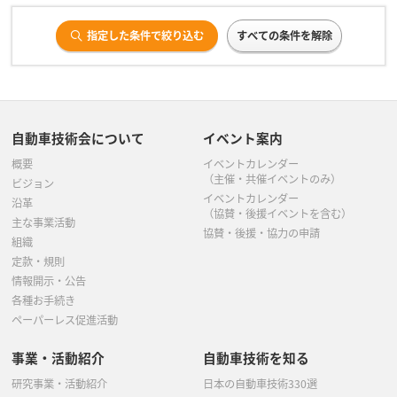
指定した条件で絞り込む
すべての条件を解除
自動車技術会について
イベント案内
概要
イベントカレンダー
（主催・共催イベントのみ）
ビジョン
イベントカレンダー
沿革
（協賛・後援イベントを含む）
主な事業活動
協賛・後援・協力の申請
組織
定款・規則
情報開示・公告
各種お手続き
ペーパーレス促進活動
事業・活動紹介
自動車技術を知る
研究事業・活動紹介
日本の自動車技術330選