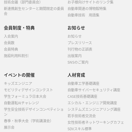
技術会議（部門委員会）
お子様向けサイトのリンク集
新連携創生センターと期間限定の委員
自動車関連の博物館特集
会
自動車技術 用語集
会員制度・特典
お知らせ
入会案内
お知らせ
会員数
プレスリリース
会員特典
刊行物の正誤表
施設利用料割引
出版案内
SNSのご案内
イベントの開催
人材育成
キッズエンジニア
自動車工学基礎講座
モビリティデザインコンテスト
自動車サイバーセキュリティ講座
学生フォーミュラ日本大会
CASE技術基礎講座
自動運転AIチャレンジ
エシカル・エンジニア開発講座
学生安全技術デザインコンペティショ
システムズエンジニアリング講座
ン
若手技術者交流会
春季・秋季大会（学術講演会）
女性技術者ネットワーキングカフェ
展示会
SDVスキル標準