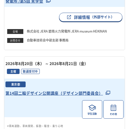
発電所 /第5回 見学会
詳細情報
（外部サイト）
株式会社 JERA 碧南火力発電所 JERA museum HEKINAN
会場
自動車技術会中部支部 事務局
お問合せ
2026年8月20日（木）
～ 2026年8月21日（金）
主催
聴講受付中
東京都
第14回二輪デザイン公開講座（デザイン部門委員会）
学生活動
その他
#車両運動、車両開発、振動・騒音・乗り心地