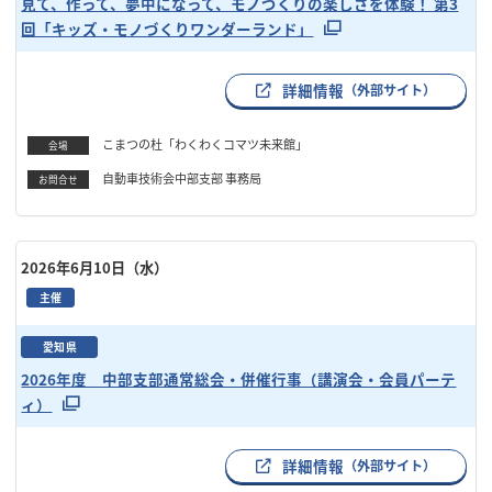
見て、作って、夢中になって、モノづくりの楽しさを体験！ 第3
回「キッズ・モノづくりワンダーランド」
詳細情報
（外部サイト）
こまつの杜「わくわくコマツ未来館」
会場
自動車技術会中部支部 事務局
お問合せ
2026年6月10日（水）
主催
愛知県
2026年度 中部支部通常総会・併催行事（講演会・会員パーテ
ィ）
詳細情報
（外部サイト）