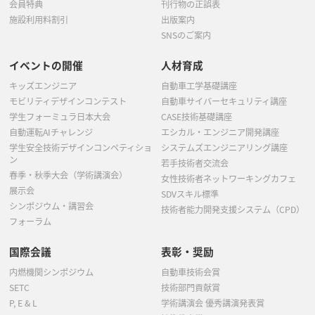
会員特典
刊行物の正誤表
施設利用料割引
出版案内
SNSのご案内
イベントの開催
人材育成
キッズエンジニア
自動車工学基礎講座
モビリティデザインコンテスト
自動車サイバーセキュリティ講座
学生フォーミュラ日本大会
CASE技術基礎講座
自動運転AIチャレンジ
エシカル・エンジニア開発講座
学生安全技術デザインコンペティショ
システムズエンジニアリング講座
ン
若手技術者交流会
春季・秋季大会（学術講演会）
女性技術者ネットワーキングカフェ
展示会
SDVスキル標準
シンポジウム・講習会
技術者能力開発支援システム（CPD）
フォーラム
国際会議
表彰・奨励
内燃機関シンポジウム
自動車技術会賞
SETC
技術部門貢献賞
P, E & L
学術講演会 優秀講演発表賞