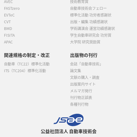
AVEC
技術教育賞
FASTzero
自動車技術会フェロー
EVTeC
標準化活動 功労者感謝状
CVT
出版・編集 功績感謝状
BMD
学術講演会 運営功績感謝状
FISITA
学生自動車研究会 功労賞
APAC
大学院 研究奨励賞
関連規格の制定・改正
出版物の刊行
自動車（TC22）標準化活動
会誌「自動車技術」
ITS（TC204）標準化活動
論文集
文献の購入・調査
出版案内サイト
メルマガ発行
刊行物正誤表
各種刊行物
公益社団法人 自動車技術会