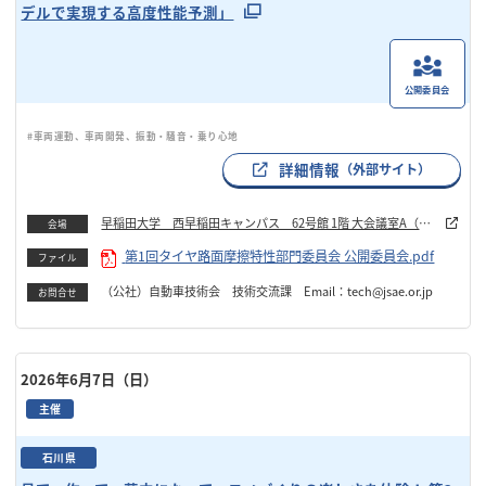
デルで実現する高度性能予測」
公開委員会
#車両運動、車両開発、振動・騒音・乗り心地
詳細情報
（外部サイト）
早稲田大学 西早稲田キャンパス 62号館 1階 大会議室A（東
会場
側）
第1回タイヤ路面摩擦特性部門委員会 公開委員会.pdf
ファイル
（公社）自動車技術会 技術交流課 Email：tech@jsae.or.jp
お問合せ
2026年6月7日（日）
主催
石川県