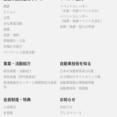
概要
イベントカレンダー
（主催・共催イベントのみ）
ビジョン
イベントカレンダー
沿革
（協賛・後援イベントを含む）
主な事業活動
協賛・後援・協力の申請
組織
定款・規則
情報開示・公告
各種お手続き
ペーパーレス促進活動
事業・活動紹介
自動車技術を知る
研究事業・活動紹介
日本の自動車技術330選
技術会議（部門委員会）
お子様向けサイトのリンク集
新連携創生センターと期間限定の委員
自動車関連の博物館特集
会
自動車技術 用語集
会員制度・特典
お知らせ
入会案内
お知らせ
会員数
プレスリリース