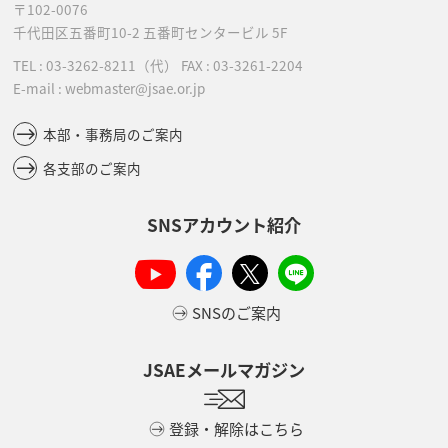
〒102-0076
千代田区五番町10-2
五番町センタービル 5F
TEL :
03-3262-8211
（代）
FAX : 03-3261-2204
E-mail : webmaster@jsae.or.jp
本部・事務局のご案内
各支部のご案内
SNSアカウント紹介
SNSのご案内
JSAEメールマガジン
登録・解除はこちら