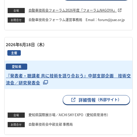
自動車技術会フォーラム2026年度「フォーラムNAGOYA」
会場
自動車技術会フォーラム運営事務局 Email：forum@jsae.or.jp
お問合せ
2026年6月18日（木）
主催
愛知県
『発表者・聴講者 共に技術を語り合おう』中部支部企画 技術交
流会／研究発表会
詳細情報
（外部サイト）
愛知県国際展示場／AICHI SKY EXPO（愛知県常滑市）
会場
自動車技術会中部支部 事務局
お問合せ