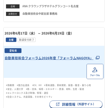
ANA クラウンプラザホテルグランコート名古屋
会場
自動車技術会中部支部 事務局
お問合せ
2026年6月17日（水）
～ 2026年6月19日（金）
主催
聴講受付終了
愛知県
自動車技術会フォーラム2026年度「フォーラムNAGOYA」
フォーラム
#熱機関
#動力伝達系
#EV、HV
#車両運動、車両開発、振動・騒音・乗り心地
#安全、人間工学
#熱・流体、環境・エネルギー・資源、材料、生産・製造
#エレクトロニクス及び制御、情報・通信
#社会システム、共通基盤、その他モビリティ
詳細情報
（外部サイト）