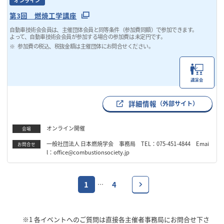
オンライン
第3回 燃焼工学講座
自動車技術会会員は、主催団体会員と同等条件（参加費同額）で参加できます。
よって、自動車技術会会員が参加する場合の参加費は 未定円です。
参加費の税込、税抜金額は主催団体にお問合せください。
講演会
詳細情報
（外部サイト）
オンライン開催
会場
一般社団法人 日本燃焼学会 事務局 TEL：075-451-4844 Emai
お問合せ
l：office@combustionsociety.jp
1
4
…
※1
各イベントへのご質問は直接各主催者事務局にお問合せ下さ