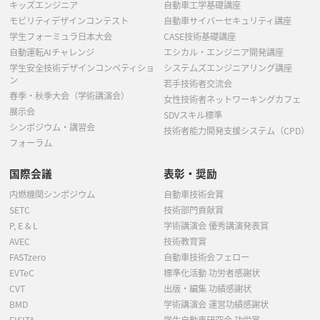
キッズエンジニア
自動車工学基礎講座
モビリティデザインコンテスト
自動車サイバーセキュリティ講座
学生フォーミュラ日本大会
CASE技術基礎講座
自動運転AIチャレンジ
エシカル・エンジニア開発講座
学生安全技術デザインコンペティショ
システムズエンジニアリング講座
ン
若手技術者交流会
春季・秋季大会（学術講演会）
女性技術者ネットワーキングカフェ
展示会
SDVスキル標準
シンポジウム・講習会
技術者能力開発支援システム（CPD）
フォーラム
国際会議
表彰・奨励
内燃機関シンポジウム
自動車技術会賞
SETC
技術部門貢献賞
P, E & L
学術講演会 優秀講演発表賞
AVEC
技術教育賞
FASTzero
自動車技術会フェロー
EVTeC
標準化活動 功労者感謝状
CVT
出版・編集 功績感謝状
BMD
学術講演会 運営功績感謝状
FISITA
学生自動車研究会 功労賞