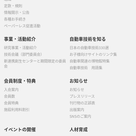
定款・規則
情報開示・公告
各種お手続き
ペーパーレス促進活動
事業・活動紹介
自動車技術を知る
研究事業・活動紹介
日本の自動車技術330選
技術会議（部門委員会）
お子様向けサイトのリンク集
新連携創生センターと期間限定の委員
自動車関連の博物館特集
会
自動車技術 用語集
会員制度・特典
お知らせ
入会案内
お知らせ
会員数
プレスリリース
会員特典
刊行物の正誤表
施設利用料割引
出版案内
SNSのご案内
イベントの開催
人材育成