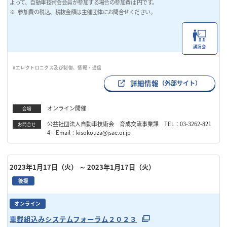
よって、自動車技術会会員が参加する場合の参加費は 円です。
参加費の税込、税抜金額は主催団体にお問合せください。
講演会
#エレクトロニクス及び制御、情報・通信
詳細情報
（外部サイト）
オンライン開催
会場
公益社団法人自動車技術会 育成交流事業課 TEL：03-3262-821
お問合せ
4 Email：kisokouza@jsae.or.jp
2023年1月17日（火）
～ 2023年1月17日（火）
後援
オンライン
車載組込みシステムフォーラム２０２３