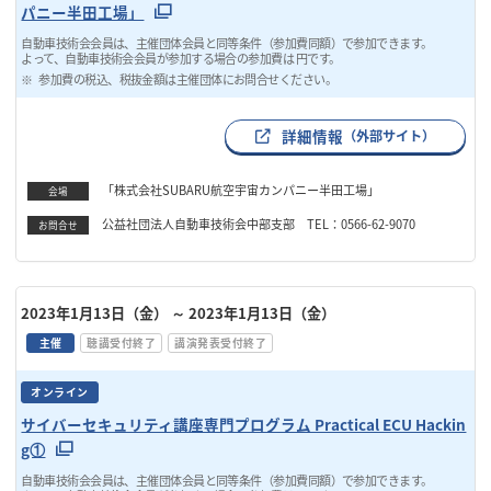
パニー半田工場」
自動車技術会会員は、主催団体会員と同等条件（参加費同額）で参加できます。
よって、自動車技術会会員が参加する場合の参加費は 円です。
参加費の税込、税抜金額は主催団体にお問合せください。
詳細情報
（外部サイト）
「株式会社SUBARU航空宇宙カンパニー半田工場」
会場
公益社団法人自動車技術会中部支部 TEL：0566-62-9070
お問合せ
2023年1月13日（金）
～ 2023年1月13日（金）
主催
聴講受付終了
講演発表受付終了
オンライン
サイバーセキュリティ講座専門プログラム Practical ECU Hackin
g①
自動車技術会会員は、主催団体会員と同等条件（参加費同額）で参加できます。