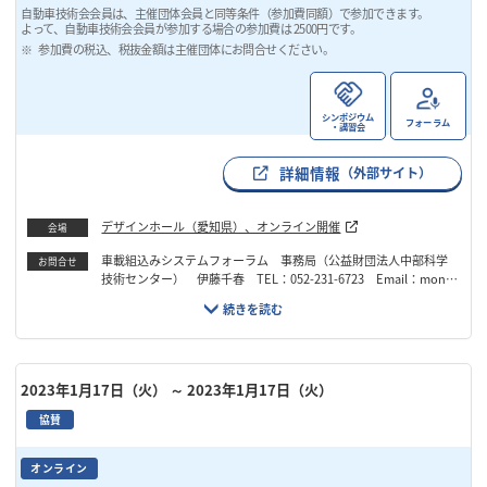
自動車技術会会員は、主催団体会員と同等条件（参加費同額）で参加できます。
よって、自動車技術会会員が参加する場合の参加費は 2500円です。
参加費の税込、税抜金額は主催団体にお問合せください。
シンポジウム
フォーラム
・講習会
詳細情報
（外部サイト）
デザインホール（愛知県）、オンライン開催
会場
車載組込みシステムフォーラム 事務局（公益財団法人中部科学
お問合せ
技術センター） 伊藤千春 TEL：052-231-6723 Email：mono
dukuri@cstc.or.jp
2023年1月17日（火）
～ 2023年1月17日（火）
協賛
オンライン