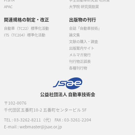
APAC
大学院 研究奨励賞
関連規格の制定・改正
出版物の刊行
自動車（TC22）標準化活動
会誌「自動車技術」
ITS（TC204）標準化活動
論文集
文献の購入・調査
出版案内サイト
メルマガ発行
刊行物正誤表
各種刊行物
公益社団法人 自動車技術会
〒102-0076
千代田区五番町10-2
五番町センタービル 5F
TEL :
03-3262-8211
（代）
FAX : 03-3261-2204
E-mail : webmaster@jsae.or.jp