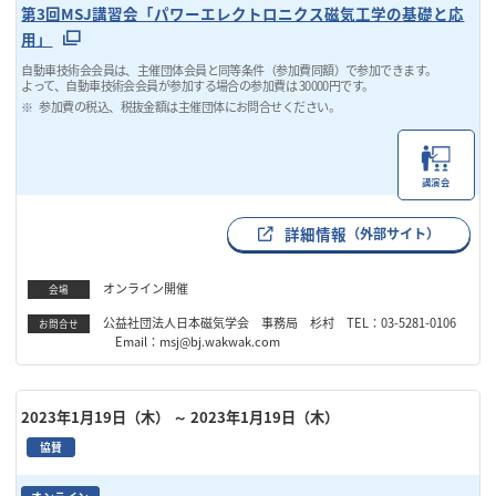
第3回MSJ講習会「パワーエレクトロニクス磁気工学の基礎と応
用」
自動車技術会会員は、主催団体会員と同等条件（参加費同額）で参加できます。
よって、自動車技術会会員が参加する場合の参加費は 30000円です。
参加費の税込、税抜金額は主催団体にお問合せください。
講演会
詳細情報
（外部サイト）
オンライン開催
会場
公益社団法人日本磁気学会 事務局 杉村 TEL：03-5281-0106
お問合せ
Email：msj@bj.wakwak.com
2023年1月19日（木）
～ 2023年1月19日（木）
協賛