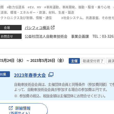
機関
#動力伝達系
#EV、HV
#車両運動、車両開発、振動・騒音・乗り心地
・流体、環境・エネルギー・資源、材料、生産・製造
レクトロニクス及び制御、情報・通信
#社会システム、共通基盤、その他
パシフィコ横浜
会場
公益社団法人自動車技術会 事業企画課 TEL：03-3262
お問合せ
3年5月24日（水）
～ 2023年5月26日（金）
主催
聴講受付終了
講
2023年春季大会
川県
自動車技術会会員は、主催団体会員と同等条件（参加費同額）で
よって、自動車技術会会員が参加する場合の参加費は 円です。
参加費の税込、税抜金額は主催団体にお問合せください。
詳細情報
（外部サイト）