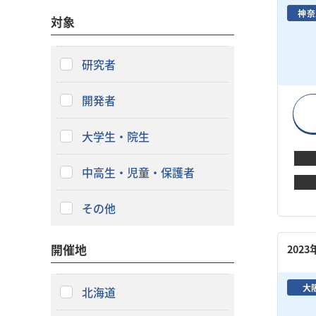
神奈
対象
研究者
開発者
大学生・院生
中高生・児童・保護者
その他
開催地
202
大
北海道