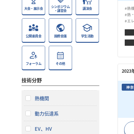
シンポジウム
#熱
大会・展示会
講演会
・講習会
#熱
#エ
公開委員会
国際会議
学生活動
フォーラム
その他
202
技術分野
神奈
熱機関
動力伝達系
EV、HV