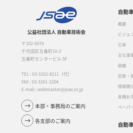
自動
概要
公益社団法人 自動車技術会
ビジョ
〒102-0076
沿革
千代田区五番町10-2
主な事
五番町センタービル 5F
組織
TEL :
03-3262-8211
（代）
定款・
FAX : 03-3261-2204
情報開
E-mail : webmaster@jsae.or.jp
各種お
本部・事務局のご案内
ペーパ
各支部のご案内
自動