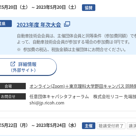
3年5月20日（土）
～ 2023年5月20日（土）
協賛
2023年度 年次大会
葉県
自動車技術会会員は、主催団体会員と同等条件（参加費同額）で
よって、自動車技術会会員が参加する場合の参加費は 0円です。
参加費の税込、税抜金額は主催団体にお問合せください。
詳細情報
（外部サイト）
オンライン(Zoom)＋東京理科大学野田キャンパス 同時
会場
任意団体キャパシタフォーラム 株式会社リコー 先端技術研究所 
お問合せ
shi@jp.ricoh.com
3年5月22日（月）
～ 2023年5月24日（水）
主催
聴講受付終了
講