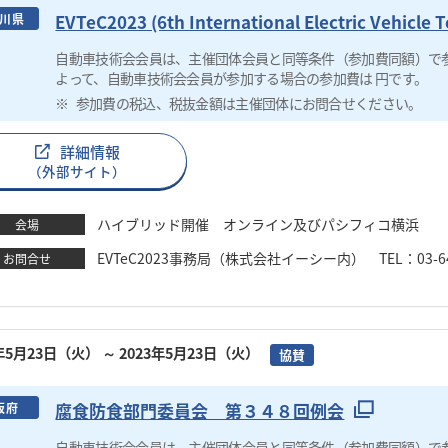
EVTeC2023 (6th International Electric Vehicle
川県
自動車技術会会員は、主催団体会員と同等条件（参加費同額）で
よって、自動車技術会会員が参加する場合の参加費は 円です。
参加費の税込、税抜金額は主催団体にお問合せください。
詳細情報
（外部サイト）
ハイブリッド開催 オンライン及びパシフィコ横浜
会場
EVTeC2023事務局（株式会社イーシー内） TEL：03-6459-
お問合せ
3年5月23日（火）
～ 2023年5月23日（火）
協賛
腐食防食部門委員会 第３４８回例会
阪府
自動車技術会会員は、主催団体会員と同等条件（参加費同額）で