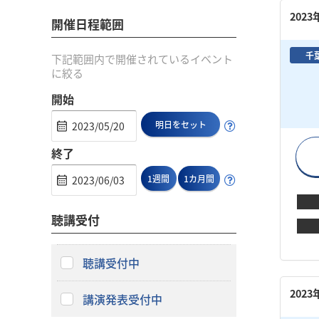
202
開催日程範囲
千
下記範囲内で開催されているイベント
に絞る
開始
明日をセット
終了
1週間
1カ月間
聴講受付
聴講受付中
202
講演発表受付中