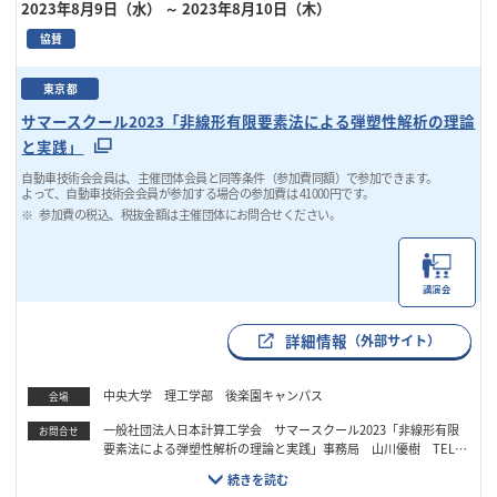
2023年8月9日（水）
～ 2023年8月10日（木）
協賛
東京都
サマースクール2023「非線形有限要素法による弾塑性解析の理論
と実践」
自動車技術会会員は、主催団体会員と同等条件（参加費同額）で参加できます。
よって、自動車技術会会員が参加する場合の参加費は 41000円です。
参加費の税込、税抜金額は主催団体にお問合せください。
講演会
詳細情報
（外部サイト）
中央大学 理工学部 後楽園キャンパス
会場
一般社団法人日本計算工学会 サマースクール2023「非線形有限
お問合せ
要素法による弾塑性解析の理論と実践」事務局 山川優樹 TEL：
022-795-7417 Email：nonlinearfem@grp.tohoku.ac.jp