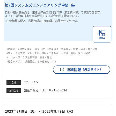
第2回システムズエンジニアリング中級
自動車技術会会員は、主催団体会員と同等条件（参加費同額）で参加できます。
よって、自動車技術会会員が参加する場合の参加費は 円です。
参加費の税込、税抜金額は主催団体にお問合せください。
講演会
#熱機関
#動力伝達系
#EV、HV
#車両運動、車両開発、振動・騒音・乗り心地
#安全、人間工学
#熱・流体、環境・エネルギー・資源、材料、生産・製造
#エレクトロニクス及び制御、情報・通信
#社会システム、共通基盤、その他モビリティ
詳細情報
（外部サイト）
オンライン
会場
講座事務局 TEL：03-3262-8214
お問合せ
2023年8月8日（火）
～ 2023年8月9日（水）