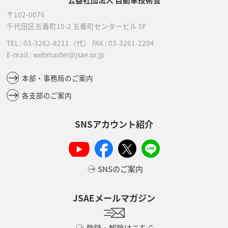
〒102-0076
千代田区五番町10-2
五番町センタービル 5F
TEL :
03-3262-8211
（代）
FAX : 03-3261-2204
E-mail : webmaster@jsae.or.jp
本部・事務局のご案内
各支部のご案内
SNSアカウント紹介
SNSのご案内
JSAEメールマガジン
登録・解除はこちら