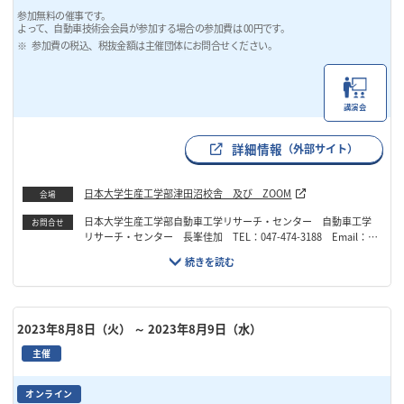
参加無料の催事です。
よって、自動車技術会会員が参加する場合の参加費は 00円です。
参加費の税込、税抜金額は主催団体にお問合せください。
講演会
詳細情報
（外部サイト）
日本大学生産工学部津田沼校舎 及び ZOOM
会場
日本大学生産工学部自動車工学リサーチ・センター 自動車工学
お問合せ
リサーチ・センター 長峯佳加 TEL：047-474-3188 Email：ci
t.nu-car.info@nihon-u.ac.jp
2023年8月8日（火）
～ 2023年8月9日（水）
主催
オンライン