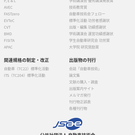
P, E & L
学術講演会 優秀講演発表賞
AVEC
技術教育賞
FASTzero
自動車技術会フェロー
EVTeC
標準化活動 功労者感謝状
CVT
出版・編集 功績感謝状
BMD
学術講演会 運営功績感謝状
FISITA
学生自動車研究会 功労賞
APAC
大学院 研究奨励賞
関連規格の制定・改正
出版物の刊行
自動車（TC22）標準化活動
会誌「自動車技術」
ITS（TC204）標準化活動
論文集
文献の購入・調査
出版案内サイト
メルマガ発行
刊行物正誤表
各種刊行物
公益社団法人 自動車技術会