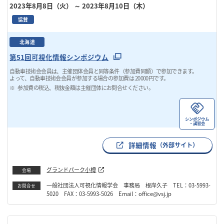
2023年8月8日（火）
～ 2023年8月10日（木）
協賛
北海道
第51回可視化情報シンポジウム
自動車技術会会員は、主催団体会員と同等条件（参加費同額）で参加できます。
よって、自動車技術会会員が参加する場合の参加費は 20000円です。
参加費の税込、税抜金額は主催団体にお問合せください。
シンポジウム
・講習会
詳細情報
（外部サイト）
グランドパーク小樽
会場
一般社団法人可視化情報学会 事務局 根岸久子 TEL：03-5993-
お問合せ
5020 FAX：03-5993-5026 Email：office@vsj.jp