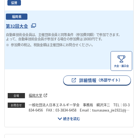
協賛
福岡県
第32回大会
自動車技術会会員は、主催団体会員と同等条件（参加費同額）で参加できます。
よって、自動車技術会会員が参加する場合の参加費は 18000円です。
参加費の税込、税抜金額は主催団体にお問合せください。
大会・展示会
詳細情報
（外部サイト）
福岡大学
会場
一般社団法人日本エネルギー学会 事務局 綱沢洋二 TEL：03-3
お問合せ
834-6456 FAX：03-3834-6458 Email：tsunasawa_jie1921@jie.
or.jp