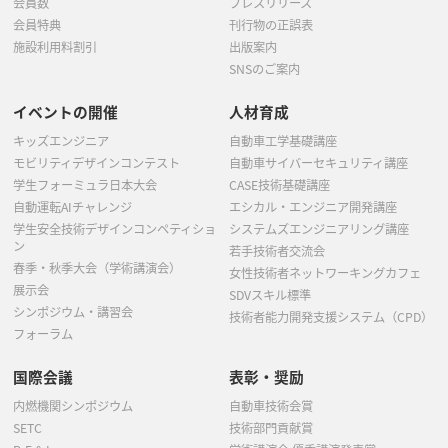
会員数
プレスリリース
会員特典
刊行物の正誤表
施設利用料割引
出版案内
SNSのご案内
イベントの開催
人材育成
キッズエンジニア
自動車工学基礎講座
モビリティデザインコンテスト
自動車サイバーセキュリティ講座
学生フォーミュラ日本大会
CASE技術基礎講座
自動運転AIチャレンジ
エシカル・エンジニア開発講座
学生安全技術デザインコンペティショ
システムズエンジニアリング講座
ン
若手技術者交流会
春季・秋季大会（学術講演会）
女性技術者ネットワーキングカフェ
展示会
SDVスキル標準
シンポジウム・講習会
技術者能力開発支援システム（CPD）
フォーラム
国際会議
表彰・奨励
内燃機関シンポジウム
自動車技術会賞
SETC
技術部門貢献賞