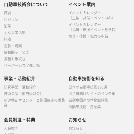
自動車技術会について
イベント案内
概要
イベントカレンダー
（主催・共催イベントのみ）
ビジョン
イベントカレンダー
沿革
（協賛・後援イベントを含む）
主な事業活動
協賛・後援・協力の申請
組織
定款・規則
情報開示・公告
各種お手続き
ペーパーレス促進活動
事業・活動紹介
自動車技術を知る
研究事業・活動紹介
日本の自動車技術330選
技術会議（部門委員会）
お子様向けサイトのリンク集
新連携創生センターと期間限定の委員
自動車関連の博物館特集
会
自動車技術 用語集
会員制度・特典
お知らせ
入会案内
お知らせ