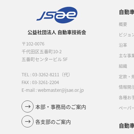
自動
概要
公益社団法人 自動車技術会
ビジョ
〒102-0076
沿革
千代田区五番町10-2
主な事
五番町センタービル 5F
組織
TEL :
03-3262-8211
（代）
定款・
FAX : 03-3261-2204
情報開
E-mail : webmaster@jsae.or.jp
各種お
本部・事務局のご案内
ペーパ
各支部のご案内
自動