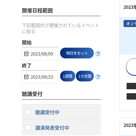
202
開催日程範囲
オン
下記範囲内で開催されているイベント
に絞る
開始
明日をセット
終了
1週間
1カ月間
聴講受付
聴講受付中
202
講演発表受付中