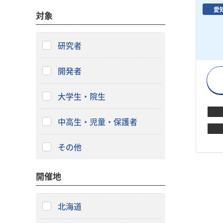
愛
対象
研究者
開発者
大学生・院生
中高生・児童・保護者
その他
開催地
北海道