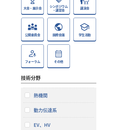
シンポジウム
大会・展示会
講演会
・講習会
公開委員会
国際会議
学生活動
フォーラム
その他
技術分野
熱機関
動力伝達系
EV、HV