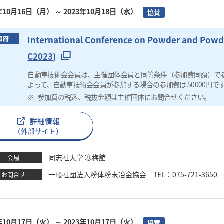
3年10月16日（月）
～ 2023年10月18日（水）
協賛
International Conference on Powder and Powd
都府
C2023)
自動車技術会会員は、主催団体会員と同等条件（参加費同額）で
よって、自動車技術会会員が参加する場合の参加費は 50000円で
参加費の税込、税抜金額は主催団体にお問合せください。
詳細情報
（外部サイト）
同志社大学 寒梅館
会場
一般社団法人粉体粉末冶金協会 TEL：075-721-3650 FAX：07
お問合せ
3年10月17日（火）
～ 2023年10月17日（火）
協賛