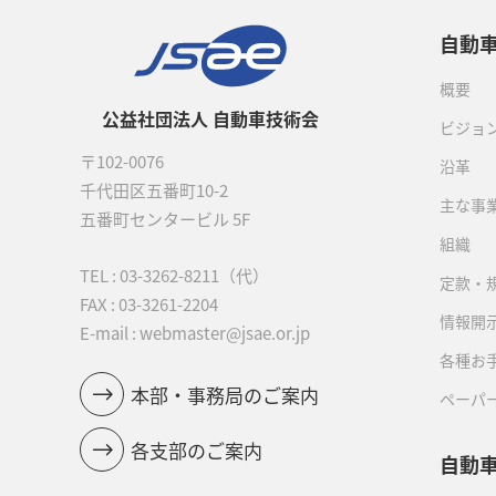
自動
概要
公益社団法人 自動車技術会
ビジョ
〒102-0076
沿革
千代田区五番町10-2
主な事
五番町センタービル 5F
組織
TEL :
03-3262-8211
（代）
定款・
FAX : 03-3261-2204
情報開
E-mail : webmaster@jsae.or.jp
各種お
本部・事務局のご案内
ペーパ
各支部のご案内
自動