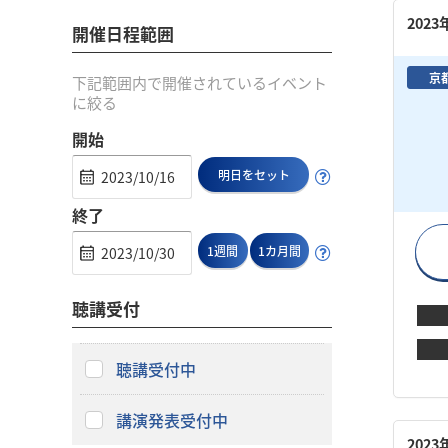
202
開催日程範囲
京
下記範囲内で開催されているイベント
に絞る
開始
明日をセット
終了
1週間
1カ月間
聴講受付
聴講受付中
講演発表受付中
202