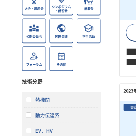
シンポジウム
大会・展示会
講演会
・講習会
公開委員会
国際会議
学生活動
フォーラム
その他
技術分野
202
熱機関
東
動力伝達系
EV、HV