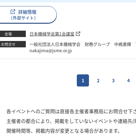
詳細情報
（外部サイト）
日本機械学会第1会議室
会場
一般社団法人日本機械学会 財務グループ 中嶋勇輝 TEL：03-4
お問合せ
nakajima@jsme.or.jp
1
2
3
4
1
各イベントへのご質問は直接各主催者事務局にお問合せ下
2
主催者の都合により、掲載をしていないイベントや連絡先(
3
開催時間等、掲載内容が変更となる場合があります。