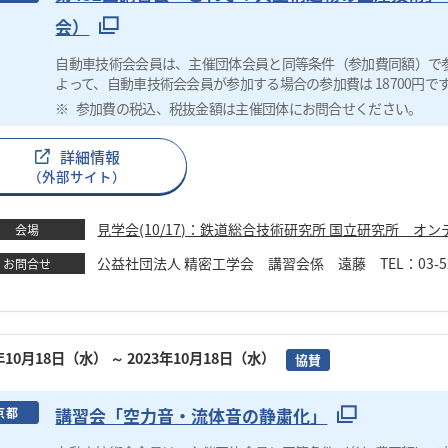
会）
自動車技術会会員は、主催団体会員と同等条件（参加費同額）で
よって、自動車技術会会員が参加する場合の参加費は 18700円で
参加費の税込、税抜金額は主催団体にお問合せください。
詳細情報
（外部サイト）
見学会(10/17)：鉄道総合技術研究所 国立研究所 オンデマ
会場
公益社団法人 精密工学会 講習会係 遠藤 TEL：03-5226-51
お問合せ
3年10月18日（水）
～ 2023年10月18日（水）
協賛
講習会「空力音・流体音の静粛化」
京都