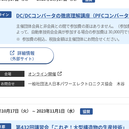
DC/DCコンバータの徹底理解講座（PFCコンバー
ライン
主催団体会員と非会員との間で参加費の差はありません。（参加
よって、自動車技術会会員が参加する場合の参加費は 30,000円で
参加費の税込、税抜金額は主催団体にお問合せください。
詳細情報
（外部サイト）
オンライン開催
会場
一般社団法人日本パワーエレクトロニクス協会 木谷 圭 TEL：0
お問合せ
3年10月17日（火）
～ 2023年11月1日（水）
協賛
第432回講習会「これぞ！大型構造物の生産技術
京都