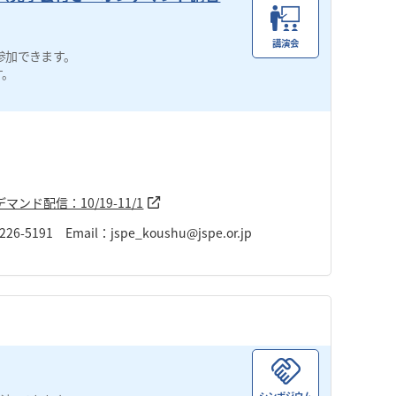
講演会
参加できます。
す。
ンド配信：10/19-11/1
91 Email：jspe_koushu@jspe.or.jp
シンポジウム