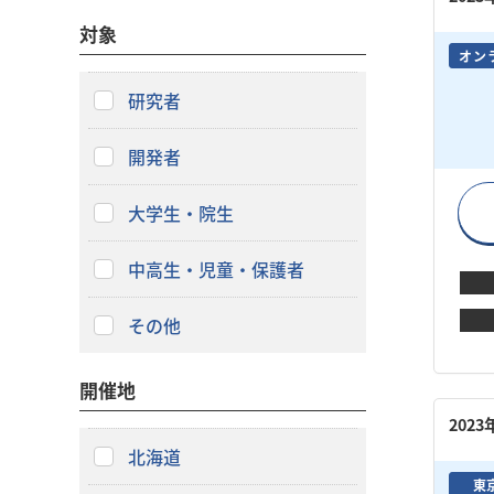
対象
オン
研究者
開発者
大学生・院生
中高生・児童・保護者
その他
開催地
202
北海道
東