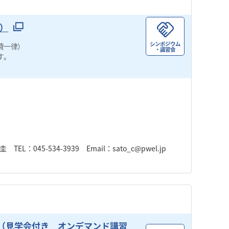
タ）
シンポジウム
費一律）
・講習会
す。
45-534-3939 Email：sato_c@pwel.jp
」（見学会付き オンデマンド講習