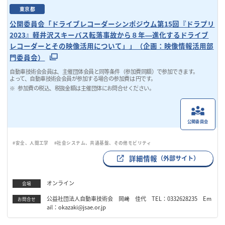
東京都
公開委員会「ドライブレコーダーシンポジウム第15回『ドラプリ
2023』軽井沢スキーバス転落事故から８年―進化するドライブ
レコーダーとその映像活用について」」（企画：映像情報活用部
門委員会）
自動車技術会会員は、主催団体会員と同等条件（参加費同額）で参加できます。
よって、自動車技術会会員が参加する場合の参加費は 円です。
参加費の税込、税抜金額は主催団体にお問合せください。
公開委員会
#安全、人間工学
#社会システム、共通基盤、その他モビリティ
詳細情報
（外部サイト）
オンライン
会場
公益社団法人自動車技術会 岡﨑 佳代 TEL：0332628235 Em
お問合せ
ail：okazaki@jsae.or.jp