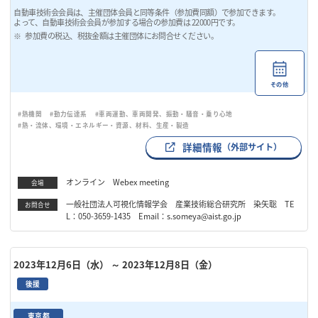
自動車技術会会員は、主催団体会員と同等条件（参加費同額）で参加できます。
よって、自動車技術会会員が参加する場合の参加費は 22000円です。
参加費の税込、税抜金額は主催団体にお問合せください。
その他
#熱機関
#動力伝達系
#車両運動、車両開発、振動・騒音・乗り心地
#熱・流体、環境・エネルギー・資源、材料、生産・製造
詳細情報
（外部サイト）
オンライン Webex meeting
会場
一般社団法人可視化情報学会 産業技術総合研究所 染矢聡 TE
お問合せ
L：050-3659-1435 Email：s.someya@aist.go.jp
2023年12月6日（水）
～ 2023年12月8日（金）
後援
東京都