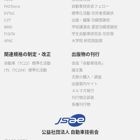
FASTzero
自動車技術会フェロー
EVTeC
標準化活動 功労者感謝状
CVT
出版・編集 功績感謝状
BMD
学術講演会 運営功績感謝状
FISITA
学生自動車研究会 功労賞
APAC
大学院 研究奨励賞
関連規格の制定・改正
出版物の刊行
自動車（TC22）標準化活動
会誌「自動車技術」
ITS（TC204）標準化活動
論文集
文献の購入・調査
出版案内サイト
メルマガ発行
刊行物正誤表
各種刊行物
公益社団法人 自動車技術会