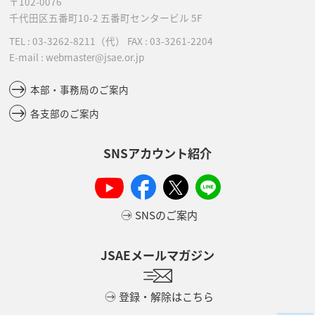
〒102-0076
千代田区五番町10-2
五番町センタービル 5F
TEL :
03-3262-8211
（代）
FAX : 03-3261-2204
E-mail : webmaster@jsae.or.jp
本部・事務局のご案内
各支部のご案内
SNSアカウント紹介
SNSのご案内
JSAEメールマガジン
登録・解除はこちら