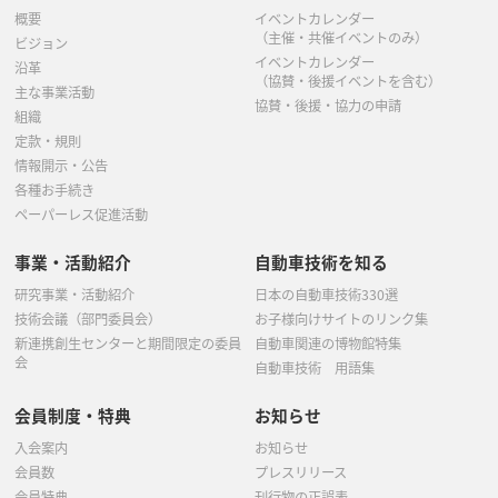
概要
イベントカレンダー
（主催・共催イベントのみ）
ビジョン
イベントカレンダー
沿革
（協賛・後援イベントを含む）
主な事業活動
協賛・後援・協力の申請
組織
定款・規則
情報開示・公告
各種お手続き
ペーパーレス促進活動
事業・活動紹介
自動車技術を知る
研究事業・活動紹介
日本の自動車技術330選
技術会議（部門委員会）
お子様向けサイトのリンク集
新連携創生センターと期間限定の委員
自動車関連の博物館特集
会
自動車技術 用語集
会員制度・特典
お知らせ
入会案内
お知らせ
会員数
プレスリリース
会員特典
刊行物の正誤表