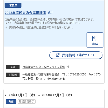
京都府
2023年度粉末冶金実用講座
自動車技術会会員は、主催団体会員と同等条件（参加費同額）で参加できます。
よって、自動車技術会会員が参加する場合の参加費は 15000円です。
参加費の税込、税抜金額は主催団体にお問合せください。
講演会
詳細情報
（外部サイト）
京都経済センタ－＆オンライン開催
会場
一般社団法人粉体粉末冶金協会 TEL：075-721-3650 FAX：075-
お問合せ
721-3653 Email：info@jspm.or.jp
2023年12月7日（木）
～ 2023年12月7日（木）
共催
聴講受付終了