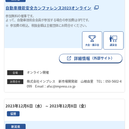
自動車機能安全カンファレンス2023オンライン
参加無料の催事です。
よって、自動車技術会会員が参加する場合の参加費は 0円です。
参加費の税込、税抜金額は主催団体にお問合せください。
大会・展示会
講演会
詳細情報
（外部サイト）
オンライン開催
会場
株式会社インプレス 新市場開発部 山根由里 TEL：050-5602-4
お問合せ
099 Email：afsc@impress.co.jp
2023年12月6日（水）
～ 2023年12月8日（金）
協賛
新潟県