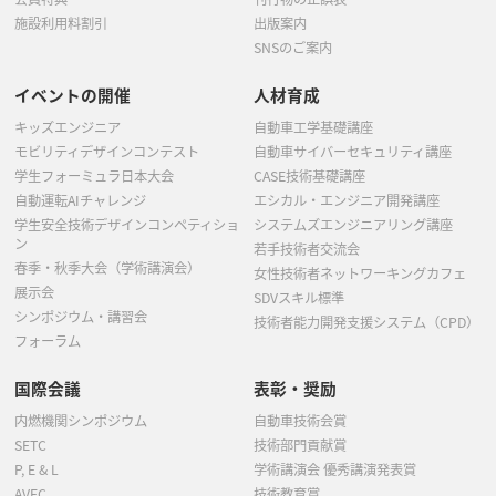
施設利用料割引
出版案内
SNSのご案内
イベントの開催
人材育成
キッズエンジニア
自動車工学基礎講座
モビリティデザインコンテスト
自動車サイバーセキュリティ講座
学生フォーミュラ日本大会
CASE技術基礎講座
自動運転AIチャレンジ
エシカル・エンジニア開発講座
学生安全技術デザインコンペティショ
システムズエンジニアリング講座
ン
若手技術者交流会
春季・秋季大会（学術講演会）
女性技術者ネットワーキングカフェ
展示会
SDVスキル標準
シンポジウム・講習会
技術者能力開発支援システム（CPD）
フォーラム
国際会議
表彰・奨励
内燃機関シンポジウム
自動車技術会賞
SETC
技術部門貢献賞
P, E & L
学術講演会 優秀講演発表賞
AVEC
技術教育賞