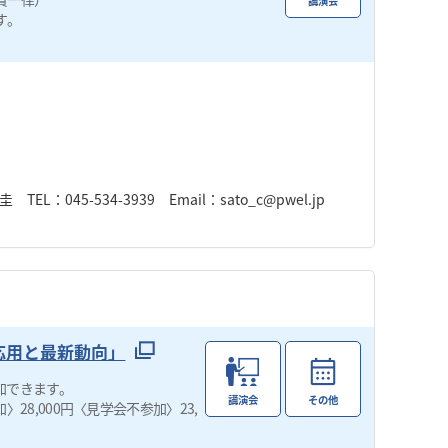
講演会
す。
45-534-3939 Email：sato_c@pwel.jp
応用と最新動向」
加できます。
講演会
その他
8,000円〈見学会不参加〉23,