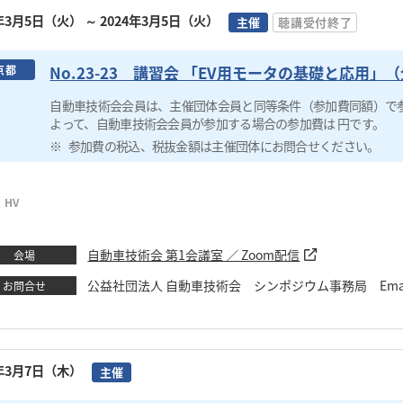
4年3月5日（火）
～ 2024年3月5日（火）
主催
聴講受付終了
No.23-23 講習会 「EV用モータの基礎と応用
京都
自動車技術会会員は、主催団体会員と同等条件（参加費同額）で
よって、自動車技術会会員が参加する場合の参加費は 円です。
参加費の税込、税抜金額は主催団体にお問合せください。
、HV
自動車技術会 第1会議室 ／ Zoom配信
会場
公益社団法人 自動車技術会 シンポジウム事務局 Email：s
お問合せ
4年3月7日（木）
主催