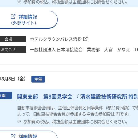
参加費の税込、税抜金額は主催団体にお問合せください。
詳細情報
（外部サイト）
ホテルクラウンパレス浜松
会場
一般社団法人 日本溶接協会 業務部 大宮 かなえ TEL：03-582
お問合せ
4年3月8日（金）
主催
関東支部 第8回見学会 『 清水建設技術研究所 特別
京都
自動車技術会会員は、主催団体会員と同等条件（参加費同額）で
よって、自動車技術会会員が参加する場合の参加費は 円です。
参加費の税込、税抜金額は主催団体にお問合せください。
詳細情報