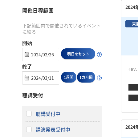
202
開催日程範囲
東
下記範囲内で開催されているイベント
に絞る
開始
明日をセット
終了
#EV
1週間
1カ月間
聴講受付
聴講受付中
202
講演発表受付中