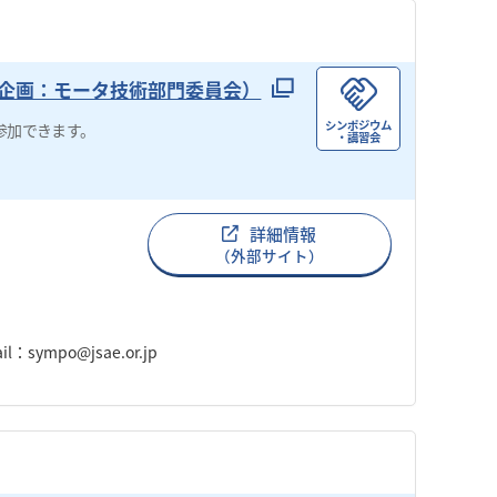
」（企画：モータ技術部門委員会）
シンポジウム
参加できます。
・講習会
詳細情報
（外部サイト）
ympo@jsae.or.jp