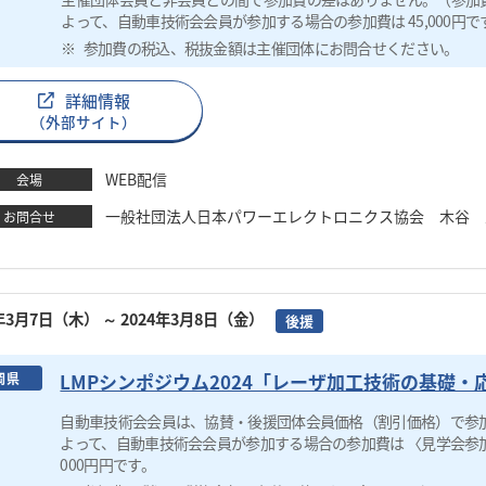
よって、自動車技術会会員が参加する場合の参加費は 45,000円で
参加費の税込、税抜金額は主催団体にお問合せください。
詳細情報
（外部サイト）
WEB配信
会場
一般社団法人日本パワーエレクトロニクス協会 木谷 圭 TEL：0
お問合せ
4年3月7日（木）
～ 2024年3月8日（金）
後援
LMPシンポジウム2024「レーザ加工技術の基礎・
岡県
自動車技術会会員は、協賛・後援団体会員価格（割引価格）で参
よって、自動車技術会会員が参加する場合の参加費は 〈見学会参加〉2
000円円です。