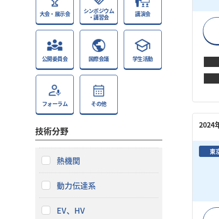
シンポジウム
大会・展示会
講演会
・講習会
公開委員会
国際会議
学生活動
フォーラム
その他
202
技術分野
東
熱機関
動力伝達系
EV、HV