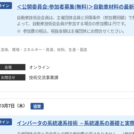
＜公開委員会:参加者募集(無料)＞自動車材料の最
ライン
自動車技術会会員は、主催団体会員と同等条件（参加費同額）で
よって、自動車技術会会員が参加する場合の参加費は 円です。
参加費の税込、税抜金額は主催団体にお問合せください。
・流体、環境・エネルギー・資源、材料、生産・製造
オンライン
会場
技術交流事業課
お問合せ
4年3月7日（木）
協賛
インバータの系統連系技術 －系統連系の基礎と実
ライン
主催団体会員と非会員との間で参加費の差はありません。（参加