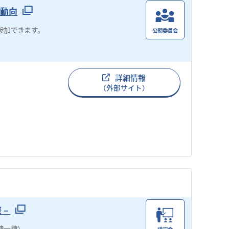
新動向
参加できます。
公開委員会
詳細情報
（外部サイト）
際－
費一律）