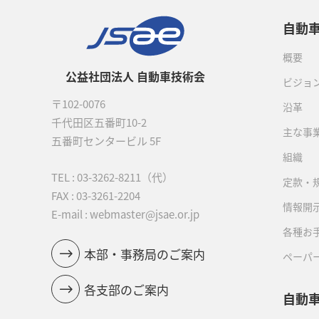
自動
概要
公益社団法人 自動車技術会
ビジョ
〒102-0076
沿革
千代田区五番町10-2
主な事
五番町センタービル 5F
組織
TEL :
03-3262-8211
（代）
定款・
FAX : 03-3261-2204
情報開
E-mail : webmaster@jsae.or.jp
各種お
本部・事務局のご案内
ペーパ
各支部のご案内
自動