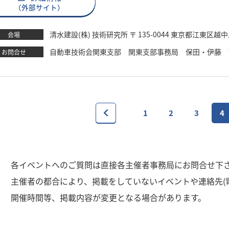
（外部サイト）
清水建設(株) 技術研究所 〒 135-0044 東京都江東区越中島
会場
自動車技術会関東支部 関東支部事務局 保田・伊藤 TEL：03-6
お問合せ
1
2
3
4
1
各イベントへのご質問は直接各主催者事務局にお問合せ下
2
主催者の都合により、掲載をしていないイベントや連絡先(
3
開催時間等、掲載内容が変更となる場合があります。