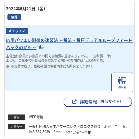
2024年6月21日（金）
協賛
オンライン
応用パワエレ制御の速習法 ～電流・電圧デュアルループフィード
バックの勘所～
主催団体会員と非会員との間で参加費の差はありません。（参加費一律）
よって、自動車技術会会員が参加する場合の参加費は 45,000円です。
参加費の税込、税抜金額は主催団体にお問合せください。
講演会
詳細情報
（外部サイト）
WEB配信
会場
一般社団法人日本パワーエレクトロニクス協会 木谷 圭 TEL：
お問合せ
045-534-3939 Email：sato_c@pwel.jp