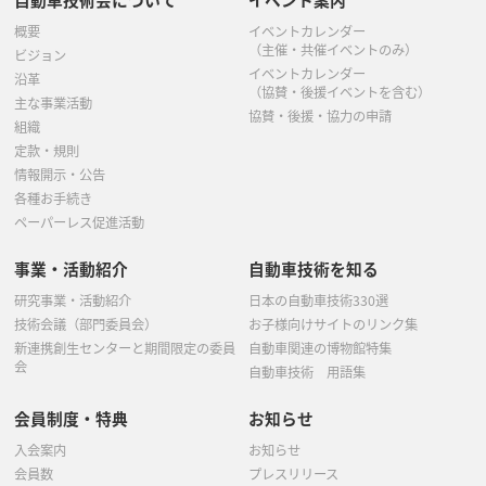
概要
イベントカレンダー
（主催・共催イベントのみ）
ビジョン
イベントカレンダー
沿革
（協賛・後援イベントを含む）
主な事業活動
協賛・後援・協力の申請
組織
定款・規則
情報開示・公告
各種お手続き
ペーパーレス促進活動
事業・活動紹介
自動車技術を知る
研究事業・活動紹介
日本の自動車技術330選
技術会議（部門委員会）
お子様向けサイトのリンク集
新連携創生センターと期間限定の委員
自動車関連の博物館特集
会
自動車技術 用語集
会員制度・特典
お知らせ
入会案内
お知らせ
会員数
プレスリリース