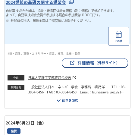
2024燃焼の基礎の関する講習会
自動車技術会会員は、協賛・後援団体会員価格（割引価格）で参加できます。
よって、自動車技術会会員が参加する場合の参加費は 11000円です。
参加費の税込、税抜金額は主催団体にお問合せください。
その他
#熱・流体、環境・エネルギー・資源、材料、生産・製造
詳細情報
（外部サイト）
日本大学理工学部駿河台校舎
会場
一般社団法人日本エネルギー学会 事務局 綱沢 洋二 TEL：03-
お問合せ
3834-6456 FAX：03-3834-6458 Email：tsunasawa_jie1921@ji
e.or.jp
2024年6月21日（金）
協賛