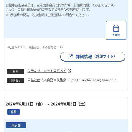
自動車技術会会員は、主催団体会員と同等条件（参加費同額）で参加できます。
よって、自動車技術会会員が参加する場合の参加費は 円です。
参加費の税込、税抜金額は主催団体にお問合せください。
その他
#社会システム、共通基盤、その他モビリティ
詳細情報
（外部サイト）
シティサーキット東京ベイ
会場
公益社団法人自動車技術会 Email：ai-challenge@jsae.or.jp
お問合せ
2024年6月21日（金）
～ 2024年8月3日（土）
協賛
東京都