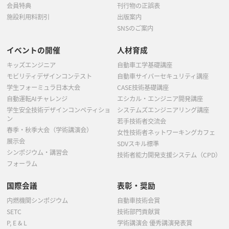
会員特典
刊行物の正誤表
施設利用料割引
出版案内
SNSのご案内
イベントの開催
人材育成
キッズエンジニア
自動車工学基礎講座
モビリティデザインコンテスト
自動車サイバーセキュリティ講座
学生フォーミュラ日本大会
CASE技術基礎講座
自動運転AIチャレンジ
エシカル・エンジニア開発講座
学生安全技術デザインコンペティショ
システムズエンジニアリング講座
ン
若手技術者交流会
春季・秋季大会（学術講演会）
女性技術者ネットワーキングカフェ
展示会
SDVスキル標準
シンポジウム・講習会
技術者能力開発支援システム（CPD）
フォーラム
国際会議
表彰・奨励
内燃機関シンポジウム
自動車技術会賞
SETC
技術部門貢献賞
P, E & L
学術講演会 優秀講演発表賞