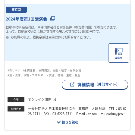
東京都
2024年度第1回講演会
自動車技術会会員は、主催団体会員と同等条件（参加費同額）で参加できます。
よって、自動車技術会会員が参加する場合の参加費は 16500円です。
参加費の税込、税抜金額は主催団体にお問合せください。
講演会
#EV、HV
#車両運動、車両開発、振動・騒音・乗り心地
#熱・流体、環境・エネルギー・資源、材料、生産・製造
詳細情報
（外部サイト）
オンライン開催
会場
一般社団法人 日本塗装技術協会 事務局 大越 利雄 TEL：03-62
お問合せ
28-1711 FAX：03-6228-1711 Email：tosou-jimukyoku@jcot.o
r.jp