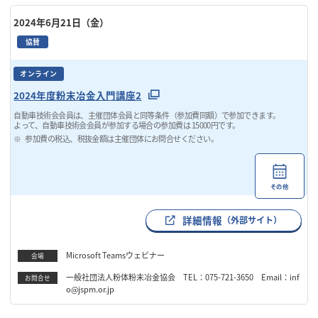
2024年6月21日（金）
協賛
オンライン
2024年度粉末冶金入門講座2
自動車技術会会員は、主催団体会員と同等条件（参加費同額）で参加できます。
よって、自動車技術会会員が参加する場合の参加費は 15000円です。
参加費の税込、税抜金額は主催団体にお問合せください。
その他
詳細情報
（外部サイト）
Microsoft Teamsウェビナー
会場
一般社団法人粉体粉末冶金協会 TEL：075-721-3650 Email：inf
お問合せ
o@jspm.or.jp