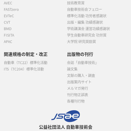
AVEC
技術教育賞
FASTzero
自動車技術会フェロー
EVTeC
標準化活動 功労者感謝状
CVT
出版・編集 功績感謝状
BMD
学術講演会 運営功績感謝状
FISITA
学生自動車研究会 功労賞
APAC
大学院 研究奨励賞
関連規格の制定・改正
出版物の刊行
自動車（TC22）標準化活動
会誌「自動車技術」
ITS（TC204）標準化活動
論文集
文献の購入・調査
出版案内サイト
メルマガ発行
刊行物正誤表
各種刊行物
公益社団法人 自動車技術会