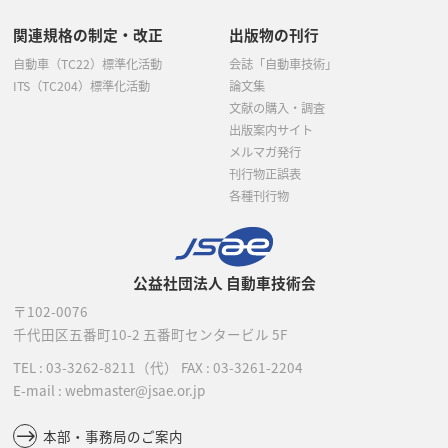
関連規格の制定・改正
出版物の刊行
自動車（TC22）標準化活動
会誌「自動車技術」
ITS（TC204）標準化活動
論文集
文献の購入・調査
出版案内サイト
メルマガ発行
刊行物正誤表
各種刊行物
公益社団法人 自動車技術会
〒102-0076
千代田区五番町10-2
五番町センタービル 5F
TEL :
03-3262-8211
（代）
FAX : 03-3261-2204
E-mail : webmaster@jsae.or.jp
本部・事務局のご案内