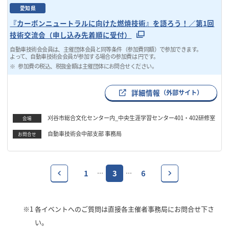
愛知県
『カーボンニュートラルに向けた燃焼技術』を語ろう！／第1回
技術交流会（申し込み先着順に受付）
自動車技術会会員は、主催団体会員と同等条件（参加費同額）で参加できます。
よって、自動車技術会会員が参加する場合の参加費は 円です。
参加費の税込、税抜金額は主催団体にお問合せください。
詳細情報
（外部サイト）
刈谷市総合文化センター内_中央生涯学習センター401・402研修室
会場
自動車技術会中部支部 事務局
お問合せ
1
3
6
…
…
※1
各イベントへのご質問は直接各主催者事務局にお問合せ下さ
い。