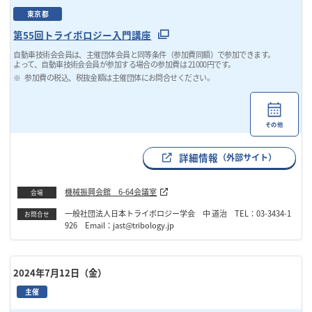
東京都
第55回トライボロジー入門講座
自動車技術会会員は、主催団体会員と同等条件（参加費同額）で参加できます。
よって、自動車技術会会員が参加する場合の参加費は 21000円です。
参加費の税込、税抜金額は主催団体にお問合せください。
その他
詳細情報
（外部サイト）
機械振興会館 6-64会議室
会場
一般社団法人日本トライボロジー学会 中 道治 TEL：03-3434-1
お問合せ
926 Email：jast@tribology.jp
2024年7月12日（金）
主催