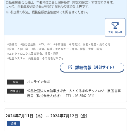
自動車技術会会員は、主催団体会員と同等条件（参加費同額）で参加できます。
よって、自動車技術会会員が参加する場合の参加費は 円です。
参加費の税込、税抜金額は主催団体にお問合せください。
大会・展示会
#熱機関
#動力伝達系
#EV、HV
#車両運動、車両開発、振動・騒音・乗り心地
#安全、人間工学
#熱・流体、環境・エネルギー・資源、材料、生産・製造
#エレクトロニクス及び制御、情報・通信
#社会システム、共通基盤、その他モビリティ
詳細情報
（外部サイト）
オンライン会場
会場
公益社団法人自動車技術会 人とくるまのテクノロジー展 運営事
お問合せ
務局（株式会社大成社） TEL：03-5542-0811
2024年7月11日（木）
～ 2024年7月12日（金）
協賛