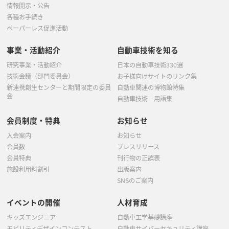
情報開示・公告
各種お手続き
ペーパーレス促進活動
事業・活動紹介
自動車技術を知る
研究事業・活動紹介
日本の自動車技術330選
技術会議（部門委員会）
お子様向けサイトのリンク集
新連携創生センターと期間限定の委員
自動車関連の博物館特集
会
自動車技術 用語集
会員制度・特典
お知らせ
入会案内
お知らせ
会員数
プレスリリース
会員特典
刊行物の正誤表
施設利用料割引
出版案内
SNSのご案内
イベントの開催
人材育成
キッズエンジニア
自動車工学基礎講座
モビリティデザインコンテスト
自動車サイバーセキュリティ講座