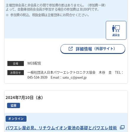
主催団体会員と非会員との間で参加費の差はありません。（参加費一律）
よって、自動車技術会会員が参加する場合の参加費は 30,000円です。
参加費の税込、税抜金額は主催団体にお問合せください。
講演会
詳細情報
（外部サイト）
WEB配信
会場
一般社団法人日本パワーエレクトロニクス協会 木谷 圭 TEL：
お問合せ
045-534-3939 Email：sato_c@pwel.jp
2024年7月10日（水）
協賛
オンライン
パワエレ屋必見、リチウムイオン電池の基礎とパワエレ技術