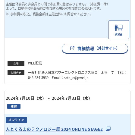
主催団体会員と非会員との間で参加費の差はありません。（参加費一律）
よって、自動車技術会会員が参加する場合の参加費は 45,000円です。
参加費の税込、税抜金額は主催団体にお問合せください。
講演会
詳細情報
（外部サイト）
WEB配信
会場
一般社団法人日本パワーエレクトロニクス協会 木谷 圭 TEL：
お問合せ
045-534-3939 Email：sato_c@pwel.jp
2024年7月10日（水）
～ 2024年7月31日（水）
主催
オンライン
人とくるまのテクノロジー展 2024 ONLINE STAGE2