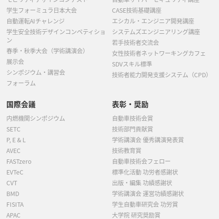
学生フォーミュラ日本大会
CASE技術基礎講座
自動運転AIチャレンジ
エシカル・エンジニア開発講座
学生安全技術デザインコンペティショ
システムズエンジニアリング講座
ン
若手技術者交流会
春季・秋季大会（学術講演会）
女性技術者ネットワーキングカフェ
展示会
SDVスキル標準
シンポジウム・講習会
技術者能力開発支援システム（CPD）
フォーラム
国際会議
表彰・奨励
内燃機関シンポジウム
自動車技術会賞
SETC
技術部門貢献賞
P, E & L
学術講演会 優秀講演発表賞
AVEC
技術教育賞
FASTzero
自動車技術会フェロー
EVTeC
標準化活動 功労者感謝状
CVT
出版・編集 功績感謝状
BMD
学術講演会 運営功績感謝状
FISITA
学生自動車研究会 功労賞
APAC
大学院 研究奨励賞