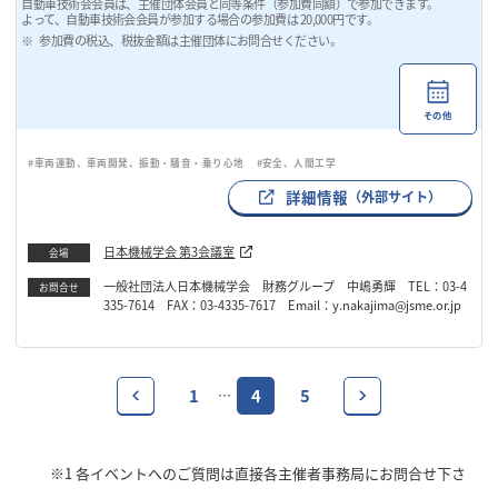
自動車技術会会員は、主催団体会員と同等条件（参加費同額）で参加できます。
よって、自動車技術会会員が参加する場合の参加費は 20,000円です。
参加費の税込、税抜金額は主催団体にお問合せください。
その他
#車両運動、車両開発、振動・騒音・乗り心地
#安全、人間工学
詳細情報
（外部サイト）
日本機械学会 第3会議室
会場
一般社団法人日本機械学会 財務グループ 中嶋勇輝 TEL：03-4
お問合せ
335-7614 FAX：03-4335-7617 Email：y.nakajima@jsme.or.jp
1
4
5
…
※1
各イベントへのご質問は直接各主催者事務局にお問合せ下さ