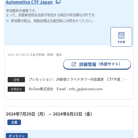
Automotive CTF Japan
参加無料の催事です。
よって、自動車技術会会員が参加する場合の参加費は 0円です。
参加費の税込、税抜金額は主催団体にお問合せください。
その他
#エレクトロニクス及び制御、情報・通信
詳細情報
（外部サイト）
プレセッション：JR新宿ミライナタワー内会議室 CTF予選：オ
会場
ンライン CTF決勝：ベルサール六本木
VicOne株式会社 Email：info_jp@vicone.com
お問合せ
2024年7月29日（月）
～ 2024年8月23日（金）
主催
オンライン