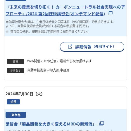
『未来の産業を切り拓く！ カーボンニュートラル社会実現へのア
プローチ』/2024-第2回技術講習会(オンデマンド配信)
自動車技術会会員は、主催団体会員と同等条件（参加費同額）で参加できます。
よって、自動車技術会会員が参加する場合の参加費は 円です。
参加費の税込、税抜金額は主催団体にお問合せください。
詳細情報
（外部サイト）
Web開催のため任意の場所から視聴頂けます
会場
自動車技術会中部支部 事務局
お問合せ
2024年7月30日（火）
協賛
東京都
講習会「製品開発を大きく変えるMBDの新潮流」