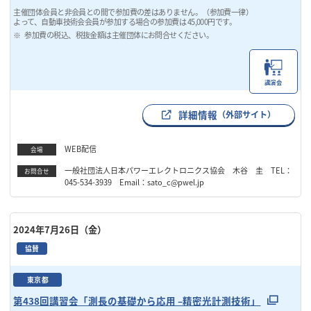
主催団体会員と非会員との間で参加費の差はありません。（参加費一律）
よって、自動車技術会会員が参加する場合の参加費は 45,000円です。
参加費の税込、税抜金額は主催団体にお問合せください。
講演会
詳細情報
（外部サイト）
WEB配信
会場
一般社団法人日本パワーエレクトロニクス協会 木谷 圭 TEL：
お問合せ
045-534-3939 Email：sato_c@pwel.jp
2024年7月26日（金）
協賛
東京都
第438回講習会「測長の基礎から応用 –精密光計測技術」