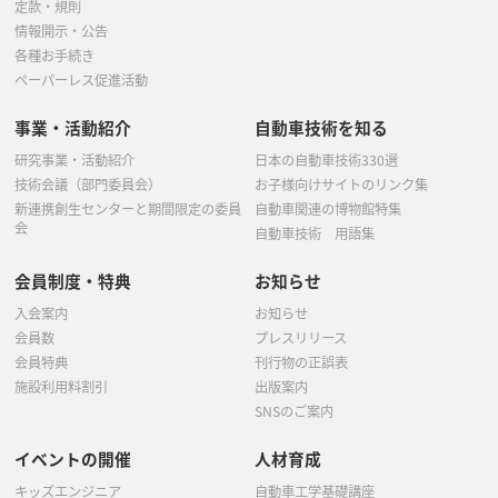
定款・規則
情報開示・公告
各種お手続き
ペーパーレス促進活動
事業・活動紹介
自動車技術を知る
研究事業・活動紹介
日本の自動車技術330選
技術会議（部門委員会）
お子様向けサイトのリンク集
新連携創生センターと期間限定の委員
自動車関連の博物館特集
会
自動車技術 用語集
会員制度・特典
お知らせ
入会案内
お知らせ
会員数
プレスリリース
会員特典
刊行物の正誤表
施設利用料割引
出版案内
SNSのご案内
イベントの開催
人材育成
キッズエンジニア
自動車工学基礎講座