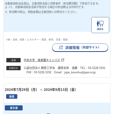
自動車技術会会員は、主催団体会員と同等条件（参加費同額）で参加できます。
よって、自動車技術会会員が参加する場合の参加費は 18700円です。
参加費の税込、税抜金額は主催団体にお問合せください。
講演会
#熱・流体、環境・エネルギー・資源、材料、生産・製造
詳細情報
（外部サイト）
中央大学 後楽園キャンパス
会場
公益社団法人 精密工学会 講習会係 遠藤 TEL：03-5226-5191
お問合せ
FAX：03-5226-5192 Email：jspe_koushu@jspe.or.jp
2024年7月29日（月）
～ 2024年9月13日（金）
後援
東京都