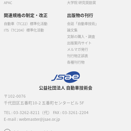
APAC
大学院 研究奨励賞
関連規格の制定・改正
出版物の刊行
自動車（TC22）標準化活動
会誌「自動車技術」
ITS（TC204）標準化活動
論文集
文献の購入・調査
出版案内サイト
メルマガ発行
刊行物正誤表
各種刊行物
公益社団法人 自動車技術会
〒102-0076
千代田区五番町10-2
五番町センタービル 5F
TEL :
03-3262-8211
（代）
FAX : 03-3261-2204
E-mail : webmaster@jsae.or.jp