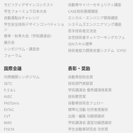
モビリティデザインコンテスト
自動車サイバーセキュリティ講座
学生フォーミュラ日本大会
CASE技術基礎講座
自動運転AIチャレンジ
エシカル・エンジニア開発講座
学生安全技術デザインコンペティショ
システムズエンジニアリング講座
ン
若手技術者交流会
春季・秋季大会（学術講演会）
女性技術者ネットワーキングカフェ
展示会
SDVスキル標準
シンポジウム・講習会
技術者能力開発支援システム（CPD）
フォーラム
国際会議
表彰・奨励
内燃機関シンポジウム
自動車技術会賞
SETC
技術部門貢献賞
P, E & L
学術講演会 優秀講演発表賞
AVEC
技術教育賞
FASTzero
自動車技術会フェロー
EVTeC
標準化活動 功労者感謝状
CVT
出版・編集 功績感謝状
BMD
学術講演会 運営功績感謝状
FISITA
学生自動車研究会 功労賞