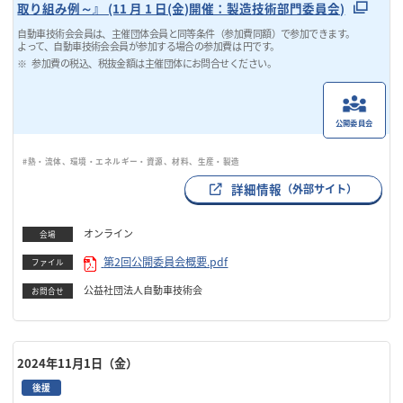
取り組み例～』 (11 月 1 日(金)開催：製造技術部門委員会)
自動車技術会会員は、主催団体会員と同等条件（参加費同額）で参加できます。
よって、自動車技術会会員が参加する場合の参加費は 円です。
参加費の税込、税抜金額は主催団体にお問合せください。
公開委員会
#熱・流体、環境・エネルギー・資源、材料、生産・製造
詳細情報
（外部サイト）
オンライン
会場
第2回公開委員会概要.pdf
ファイル
公益社団法人自動車技術会
お問合せ
2024年11月1日（金）
後援