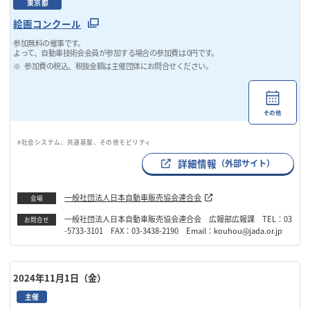
東京都
絵画コンクール
参加無料の催事です。
よって、自動車技術会会員が参加する場合の参加費は 0円です。
参加費の税込、税抜金額は主催団体にお問合せください。
その他
#社会システム、共通基盤、その他モビリティ
詳細情報
（外部サイト）
一般社団法人日本自動車販売協会連合会
会場
一般社団法人日本自動車販売協会連合会 広報部広報課 TEL：03
お問合せ
-5733-3101 FAX：03-3438-2190 Email：kouhou@jada.or.jp
2024年11月1日（金）
主催