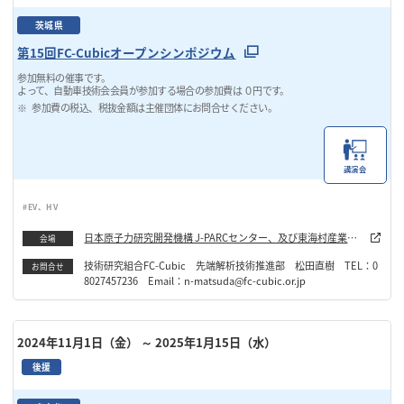
茨城県
第15回FC-Cubicオープンシンポジウム
参加無料の催事です。
よって、自動車技術会会員が参加する場合の参加費は ０円です。
参加費の税込、税抜金額は主催団体にお問合せください。
講演会
#EV、HV
日本原子力研究開発機構 J-PARCセンター、及び東海村産業・
会場
情報プラザ(アイヴィル)多目的ホール
技術研究組合FC-Cubic 先端解析技術推進部 松田直樹 TEL：0
お問合せ
8027457236 Email：n-matsuda@fc-cubic.or.jp
2024年11月1日（金）
～ 2025年1月15日（水）
後援