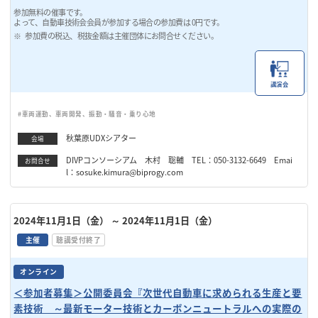
参加無料の催事です。
よって、自動車技術会会員が参加する場合の参加費は 0円です。
参加費の税込、税抜金額は主催団体にお問合せください。
講演会
#車両運動、車両開発、振動・騒音・乗り心地
秋葉原UDXシアター
会場
DIVPコンソーシアム 木村 聡輔 TEL：050-3132-6649 Emai
お問合せ
l：sosuke.kimura@biprogy.com
2024年11月1日（金）
～ 2024年11月1日（金）
主催
聴講受付終了
オンライン
＜参加者募集＞公開委員会『次世代自動車に求められる生産と要
素技術 ～最新モーター技術とカーボンニュートラルへの実際の