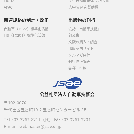
FISITA
学生自動車研究会 功労賞
APAC
大学院 研究奨励賞
関連規格の制定・改正
出版物の刊行
自動車（TC22）標準化活動
会誌「自動車技術」
ITS（TC204）標準化活動
論文集
文献の購入・調査
出版案内サイト
メルマガ発行
刊行物正誤表
各種刊行物
公益社団法人 自動車技術会
〒102-0076
千代田区五番町10-2
五番町センタービル 5F
TEL :
03-3262-8211
（代）
FAX : 03-3261-2204
E-mail : webmaster@jsae.or.jp