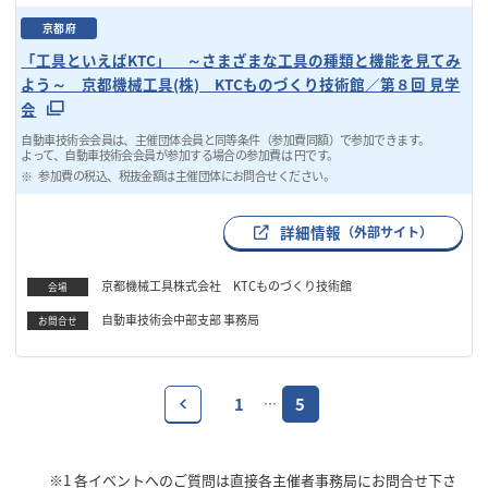
京都府
「工具といえばKTC」 ～さまざまな工具の種類と機能を見てみ
よう～ 京都機械工具(株) KTCものづくり技術館／第８回 見学
会
自動車技術会会員は、主催団体会員と同等条件（参加費同額）で参加できます。
よって、自動車技術会会員が参加する場合の参加費は 円です。
参加費の税込、税抜金額は主催団体にお問合せください。
詳細情報
（外部サイト）
京都機械工具株式会社 KTCものづくり技術館
会場
自動車技術会中部支部 事務局
お問合せ
1
5
…
※1
各イベントへのご質問は直接各主催者事務局にお問合せ下さ