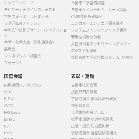
キッズエンジニア
自動車工学基礎講座
モビリティデザインコンテスト
自動車サイバーセキュリティ講座
学生フォーミュラ日本大会
CASE技術基礎講座
自動運転AIチャレンジ
エシカル・エンジニア開発講座
学生安全技術デザインコンペティショ
システムズエンジニアリング講座
ン
若手技術者交流会
春季・秋季大会（学術講演会）
女性技術者ネットワーキングカフェ
展示会
SDVスキル標準
シンポジウム・講習会
技術者能力開発支援システム（CPD）
フォーラム
国際会議
表彰・奨励
内燃機関シンポジウム
自動車技術会賞
SETC
技術部門貢献賞
P, E & L
学術講演会 優秀講演発表賞
AVEC
技術教育賞
FASTzero
自動車技術会フェロー
EVTeC
標準化活動 功労者感謝状
CVT
出版・編集 功績感謝状
BMD
学術講演会 運営功績感謝状