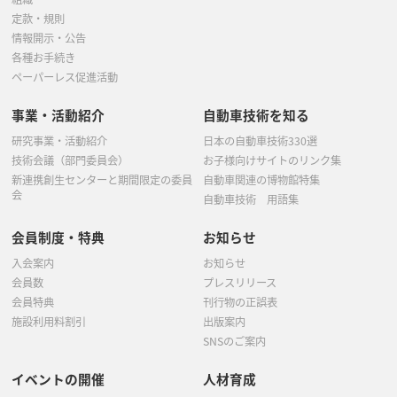
定款・規則
情報開示・公告
各種お手続き
ペーパーレス促進活動
事業・活動紹介
自動車技術を知る
研究事業・活動紹介
日本の自動車技術330選
技術会議（部門委員会）
お子様向けサイトのリンク集
新連携創生センターと期間限定の委員
自動車関連の博物館特集
会
自動車技術 用語集
会員制度・特典
お知らせ
入会案内
お知らせ
会員数
プレスリリース
会員特典
刊行物の正誤表
施設利用料割引
出版案内
SNSのご案内
イベントの開催
人材育成