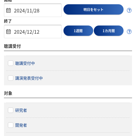
明日をセット
終了
1週間
1カ月間
聴講受付
聴講受付中
講演発表受付中
対象
研究者
開発者