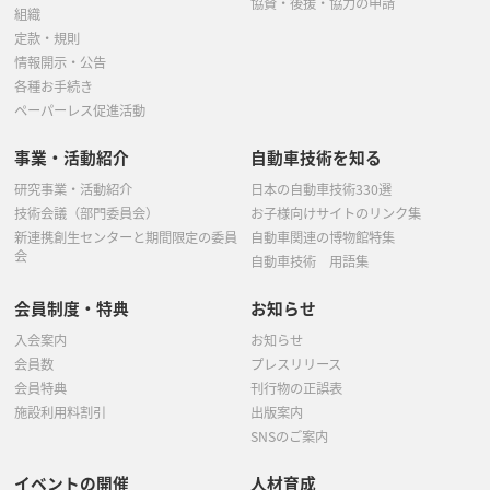
協賛・後援・協力の申請
組織
定款・規則
情報開示・公告
各種お手続き
ペーパーレス促進活動
事業・活動紹介
自動車技術を知る
研究事業・活動紹介
日本の自動車技術330選
技術会議（部門委員会）
お子様向けサイトのリンク集
新連携創生センターと期間限定の委員
自動車関連の博物館特集
会
自動車技術 用語集
会員制度・特典
お知らせ
入会案内
お知らせ
会員数
プレスリリース
会員特典
刊行物の正誤表
施設利用料割引
出版案内
SNSのご案内
イベントの開催
人材育成