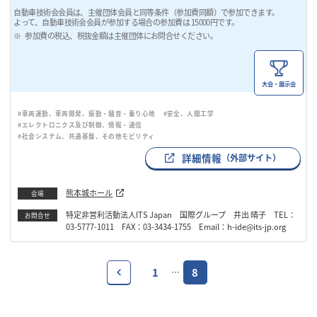
自動車技術会会員は、主催団体会員と同等条件（参加費同額）で参加できます。
よって、自動車技術会会員が参加する場合の参加費は 15000円です。
参加費の税込、税抜金額は主催団体にお問合せください。
大会・展示会
#車両運動、車両開発、振動・騒音・乗り心地
#安全、人間工学
#エレクトロニクス及び制御、情報・通信
#社会システム、共通基盤、その他モビリティ
詳細情報
（外部サイト）
熊本城ホール
会場
特定非営利活動法人ITS Japan 国際グループ 井出 晴子 TEL：
お問合せ
03-5777-1011 FAX：03-3434-1755 Email：h-ide@its-jp.org
1
8
…