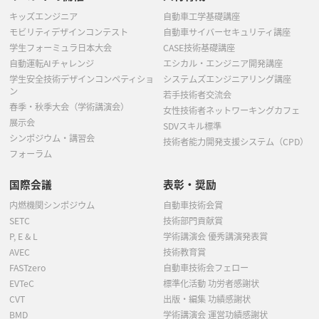
キッズエンジニア
自動車工学基礎講座
モビリティデザインコンテスト
自動車サイバーセキュリティ講座
学生フォーミュラ日本大会
CASE技術基礎講座
自動運転AIチャレンジ
エシカル・エンジニア開発講座
学生安全技術デザインコンペティショ
システムズエンジニアリング講座
ン
若手技術者交流会
春季・秋季大会（学術講演会）
女性技術者ネットワーキングカフェ
展示会
SDVスキル標準
シンポジウム・講習会
技術者能力開発支援システム（CPD）
フォーラム
国際会議
表彰・奨励
内燃機関シンポジウム
自動車技術会賞
SETC
技術部門貢献賞
P, E & L
学術講演会 優秀講演発表賞
AVEC
技術教育賞
FASTzero
自動車技術会フェロー
EVTeC
標準化活動 功労者感謝状
CVT
出版・編集 功績感謝状
BMD
学術講演会 運営功績感謝状