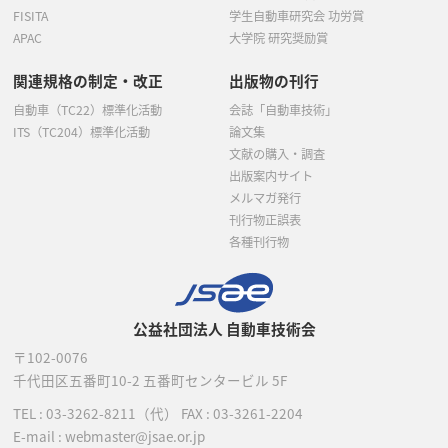
FISITA
学生自動車研究会 功労賞
APAC
大学院 研究奨励賞
関連規格の制定・改正
出版物の刊行
自動車（TC22）標準化活動
会誌「自動車技術」
ITS（TC204）標準化活動
論文集
文献の購入・調査
出版案内サイト
メルマガ発行
刊行物正誤表
各種刊行物
公益社団法人 自動車技術会
〒102-0076
千代田区五番町10-2
五番町センタービル 5F
TEL :
03-3262-8211
（代）
FAX : 03-3261-2204
E-mail : webmaster@jsae.or.jp