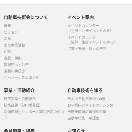
自動車技術会について
イベント案内
概要
イベントカレンダー
（主催・共催イベントのみ）
ビジョン
イベントカレンダー
沿革
（協賛・後援イベントを含む）
主な事業活動
協賛・後援・協力の申請
組織
定款・規則
情報開示・公告
各種お手続き
ペーパーレス促進活動
事業・活動紹介
自動車技術を知る
研究事業・活動紹介
日本の自動車技術330選
技術会議（部門委員会）
お子様向けサイトのリンク集
新連携創生センターと期間限定の委員
自動車関連の博物館特集
会
自動車技術 用語集
会員制度・特典
お知らせ