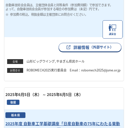
自動車技術会会員は、主催団体会員と同等条件（参加費同額）で参加できます。
よって、自動車技術会会員が参加する場合の参加費は （未定）円です。
参加費の税込、税抜金額は主催団体にお問合せください。
講演会
詳細情報
（外部サイト）
山形ビッグウイング, やまぎん県民ホール
会場
ROBOMECH2025実行委員会 Email：robomech2025@jsme.or.jp
お問合せ
2025年6月5日（木）
～ 2025年6月5日（木）
後援
栃木県
2025年度 自動車工学基礎講座「日産自動車の75年にわたる電動