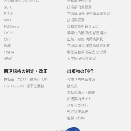
内燃機関シンポジウム
自動車技術会賞
SETC
技術部門貢献賞
P, E & L
学術講演会 優秀講演発表賞
AVEC
技術教育賞
FASTzero
自動車技術会フェロー
EVTeC
標準化活動 功労者感謝状
CVT
出版・編集 功績感謝状
BMD
学術講演会 運営功績感謝状
FISITA
学生自動車研究会 功労賞
APAC
大学院 研究奨励賞
関連規格の制定・改正
出版物の刊行
自動車（TC22）標準化活動
会誌「自動車技術」
ITS（TC204）標準化活動
論文集
文献の購入・調査
出版案内サイト
メルマガ発行
刊行物正誤表
各種刊行物