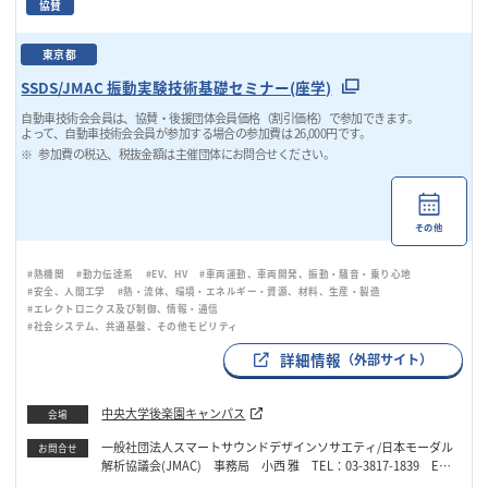
協賛
東京都
SSDS/JMAC 振動実験技術基礎セミナー(座学)
自動車技術会会員は、協賛・後援団体会員価格（割引価格）で参加できます。
よって、自動車技術会会員が参加する場合の参加費は 26,000円です。
参加費の税込、税抜金額は主催団体にお問合せください。
その他
#熱機関
#動力伝達系
#EV、HV
#車両運動、車両開発、振動・騒音・乗り心地
#安全、人間工学
#熱・流体、環境・エネルギー・資源、材料、生産・製造
#エレクトロニクス及び制御、情報・通信
#社会システム、共通基盤、その他モビリティ
詳細情報
（外部サイト）
中央大学後楽園キャンパス
会場
一般社団法人スマートサウンドデザインソサエティ/日本モーダル
お問合せ
解析協議会(JMAC) 事務局 小西 雅 TEL：03-3817-1839 Emai
l：jmac_info@camal.mech.chuo-u.ac.jp