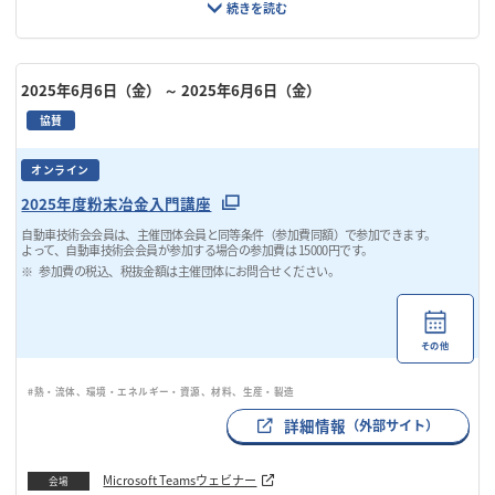
2025年6月6日（金）
～ 2025年6月6日（金）
協賛
オンライン
2025年度粉末冶金入門講座
自動車技術会会員は、主催団体会員と同等条件（参加費同額）で参加できます。
よって、自動車技術会会員が参加する場合の参加費は 15000円です。
参加費の税込、税抜金額は主催団体にお問合せください。
その他
#熱・流体、環境・エネルギー・資源、材料、生産・製造
詳細情報
（外部サイト）
Microsoft Teamsウェビナー
会場