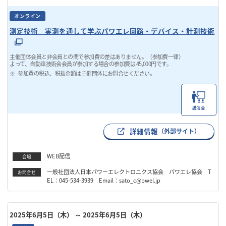
オンライン
測定技術 実測を通して学ぶパワエレ回路・デバイス・計測技術
主催団体会員と非会員との間で参加費の差はありません。（参加費一律）
よって、自動車技術会会員が参加する場合の参加費は 45,000円です。
参加費の税込、税抜金額は主催団体にお問合せください。
講演会
詳細情報
（外部サイト）
WEB配信
会場
一般社団法人日本パワーエレクトロニクス協会 パワエレ協会 T
お問合せ
EL：045-534-3939 Email：sato_c@pwel.jp
2025年6月5日（木）
～ 2025年6月5日（木）