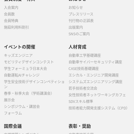
入会案内
お知らせ
会員数
プレスリリース
会員特典
刊行物の正誤表
施設利用料割引
出版案内
SNSのご案内
イベントの開催
人材育成
キッズエンジニア
自動車工学基礎講座
モビリティデザインコンテスト
自動車サイバーセキュリティ講座
学生フォーミュラ日本大会
CASE技術基礎講座
自動運転AIチャレンジ
エシカル・エンジニア開発講座
学生安全技術デザインコンペティショ
システムズエンジニアリング講座
ン
若手技術者交流会
春季・秋季大会（学術講演会）
女性技術者ネットワーキングカフェ
展示会
SDVスキル標準
シンポジウム・講習会
技術者能力開発支援システム（CPD）
フォーラム
国際会議
表彰・奨励