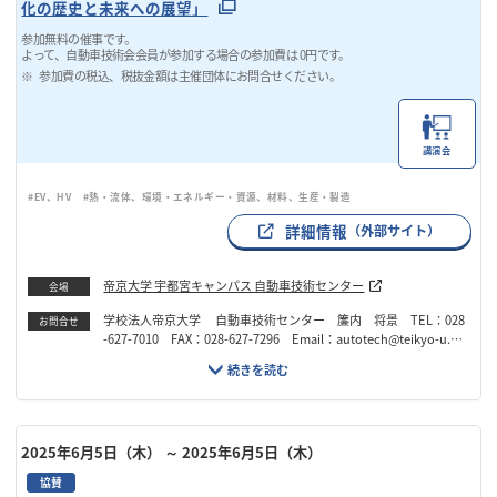
化の歴史と未来への展望」
参加無料の催事です。
よって、自動車技術会会員が参加する場合の参加費は 0円です。
参加費の税込、税抜金額は主催団体にお問合せください。
講演会
#EV、HV
#熱・流体、環境・エネルギー・資源、材料、生産・製造
詳細情報
（外部サイト）
帝京大学 宇都宮キャンパス 自動車技術センター
会場
学校法人帝京大学 自動車技術センター 簾内 将景 TEL：028
お問合せ
-627-7010 FAX：028-627-7296 Email：autotech@teikyo-u.ac.
jp
2025年6月5日（木）
～ 2025年6月5日（木）
協賛