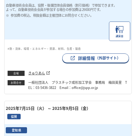
自動車技術会会員は、協賛・後援団体会員価格（割引価格）で参加できます。
よって、自動車技術会会員が参加する場合の参加費は 29000円です。
参加費の税込、税抜金額は主催団体にお問合せください。
講演会
#熱・流体、環境・エネルギー・資源、材料、生産・製造
詳細情報
（外部サイト）
きゅりあん
会場
一般社団法人 プラスチック成形加工学会 事務局 梅田英里 T
お問合せ
EL：03-5436-3822 Email：office@jspp.or.jp
2025年7月15日（火）
～ 2025年9月5日（金）
協賛
愛知県