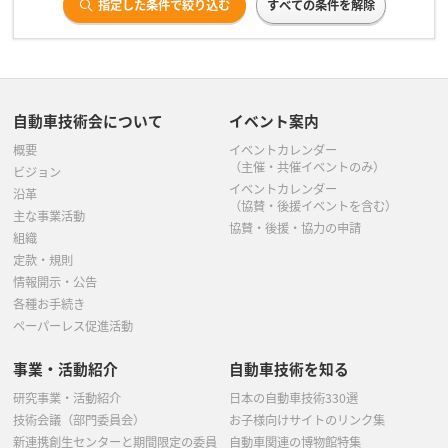
指定した条件で絞り込む
すべての条件を解除
自動車技術会について
イベント案内
概要
イベントカレンダー
（主催・共催イベントのみ）
ビジョン
イベントカレンダー
沿革
（協賛・後援イベントを含む）
主な事業活動
協賛・後援・協力の申請
組織
定款・規則
情報開示・公告
各種お手続き
ペーパーレス促進活動
事業・活動紹介
自動車技術を知る
研究事業・活動紹介
日本の自動車技術330選
技術会議（部門委員会）
お子様向けサイトのリンク集
新連携創生センターと期間限定の委員
自動車関連の博物館特集