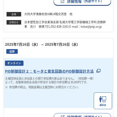
詳細情報
（外部サイト）
大同大学滝春校舎A棟14階交流室 他
会場
日本塑性加工学会東海支部 名城大学理工学部機械工学科 庶務幹
お問合せ
事 吉川 泰晴 TEL:052-838-2161 E-mail：tokai@jstp.or.jp
2025年7月16日（水）
～ 2025年7月16日（水）
協賛
オンライン
PID制御設計２：モータと電気回路のPID制御設計方法
主催団体会員と非会員との間で参加費の差はありません。（参加費一律）
よって、自動車技術会会員が参加する場合の参加費は 30,000円です。
参加費の税込、税抜金額は主催団体にお問合せください。
講演会
詳細情報
（外部サイト）