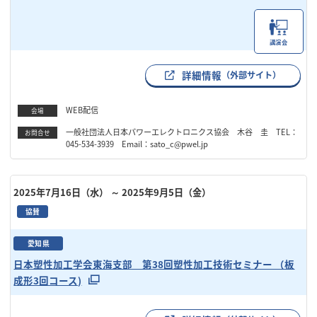
講演会
詳細情報
（外部サイト）
WEB配信
会場
一般社団法人日本パワーエレクトロニクス協会 木谷 圭 TEL：
お問合せ
045-534-3939 Email：sato_c@pwel.jp
2025年7月16日（水）
～ 2025年9月5日（金）
協賛
愛知県
日本塑性加工学会東海支部 第38回塑性加工技術セミナー （板
成形3回コース)