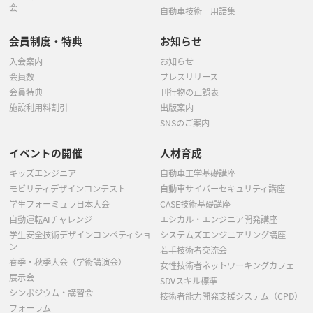
会
自動車技術 用語集
会員制度・特典
お知らせ
入会案内
お知らせ
会員数
プレスリリース
会員特典
刊行物の正誤表
施設利用料割引
出版案内
SNSのご案内
イベントの開催
人材育成
キッズエンジニア
自動車工学基礎講座
モビリティデザインコンテスト
自動車サイバーセキュリティ講座
学生フォーミュラ日本大会
CASE技術基礎講座
自動運転AIチャレンジ
エシカル・エンジニア開発講座
学生安全技術デザインコンペティショ
システムズエンジニアリング講座
ン
若手技術者交流会
春季・秋季大会（学術講演会）
女性技術者ネットワーキングカフェ
展示会
SDVスキル標準
シンポジウム・講習会
技術者能力開発支援システム（CPD）
フォーラム