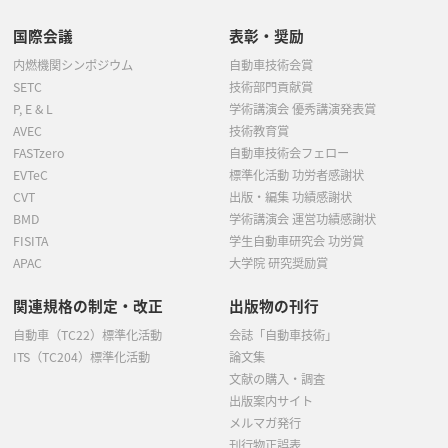
国際会議
表彰・奨励
内燃機関シンポジウム
自動車技術会賞
SETC
技術部門貢献賞
P, E & L
学術講演会 優秀講演発表賞
AVEC
技術教育賞
FASTzero
自動車技術会フェロー
EVTeC
標準化活動 功労者感謝状
CVT
出版・編集 功績感謝状
BMD
学術講演会 運営功績感謝状
FISITA
学生自動車研究会 功労賞
APAC
大学院 研究奨励賞
関連規格の制定・改正
出版物の刊行
自動車（TC22）標準化活動
会誌「自動車技術」
ITS（TC204）標準化活動
論文集
文献の購入・調査
出版案内サイト
メルマガ発行
刊行物正誤表