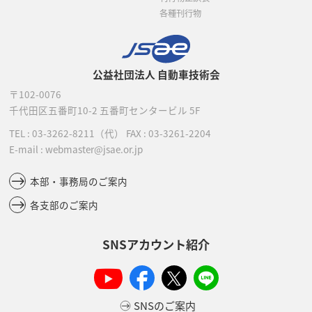
各種刊行物
公益社団法人 自動車技術会
〒102-0076
千代田区五番町10-2
五番町センタービル 5F
TEL :
03-3262-8211
（代）
FAX : 03-3261-2204
E-mail : webmaster@jsae.or.jp
本部・事務局のご案内
各支部のご案内
SNSアカウント紹介
SNSのご案内