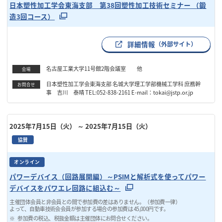
日本塑性加工学会東海支部 第38回塑性加工技術セミナー （鍛
造3回コース）
詳細情報
（外部サイト）
名古屋工業大学11号館2階会議室 他
会場
日本塑性加工学会東海支部 名城大学理工学部機械工学科 庶務幹
お問合せ
事 吉川 泰晴 TEL:052-838-2161 E-mail：tokai@jstp.or.jp
2025年7月15日（火）
～ 2025年7月15日（火）
協賛
オンライン
パワーデバイス（回路展開編）～PSIMと解析式を使ってパワー
デバイスをパワエレ回路に組込む～
主催団体会員と非会員との間で参加費の差はありません。（参加費一律）
よって、自動車技術会会員が参加する場合の参加費は 45,000円です。
参加費の税込、税抜金額は主催団体にお問合せください。