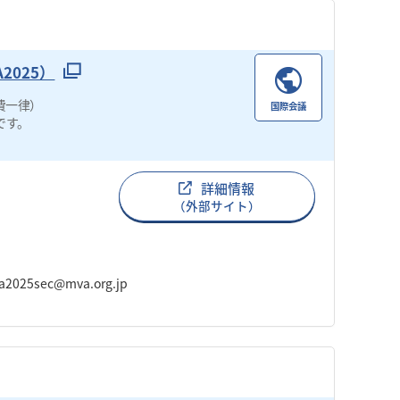
2025）
費一律）
国際会議
です。
詳細情報
（外部サイト）
25sec@mva.org.jp