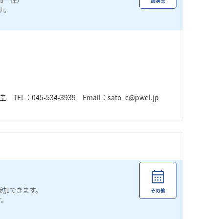
講演会
す。
45-534-3939 Email：sato_c@pwel.jp
参加できます。
その他
す。