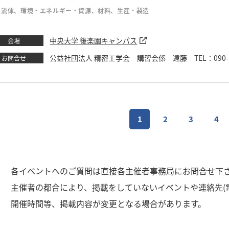
・流体、環境・エネルギー・資源、材料、生産・製造
中央大学 後楽園キャンパス
会場
公益社団法人 精密工学会 講習会係 遠藤 TEL：090-3507-1
お問合せ
1
2
3
4
1
各イベントへのご質問は直接各主催者事務局にお問合せ下
2
主催者の都合により、掲載をしていないイベントや連絡先(
3
開催時間等、掲載内容が変更となる場合があります。