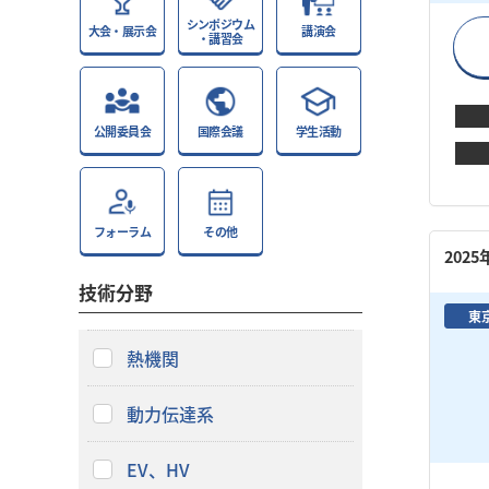
シンポジウム
大会・展示会
講演会
・講習会
公開委員会
国際会議
学生活動
フォーラム
その他
202
技術分野
東
熱機関
動力伝達系
EV、HV