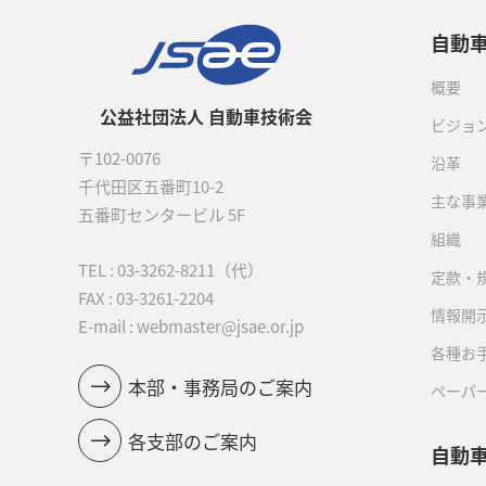
自動
概要
公益社団法人 自動車技術会
ビジョ
〒102-0076
沿革
千代田区五番町10-2
主な事
五番町センタービル 5F
組織
TEL :
03-3262-8211
（代）
定款・
FAX : 03-3261-2204
情報開
E-mail : webmaster@jsae.or.jp
各種お
本部・事務局のご案内
ペーパ
各支部のご案内
自動