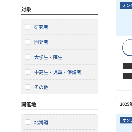
オン
対象
研究者
開発者
大学生・院生
中高生・児童・保護者
その他
開催地
202
オン
北海道