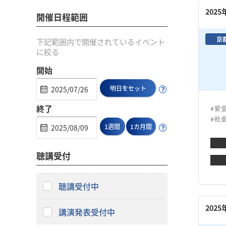
202
開催日程範囲
京
下記範囲内で開催されているイベント
に絞る
開始
明日をセット
終了
#安
#社
1週間
1カ月間
聴講受付
聴講受付中
202
講演発表受付中