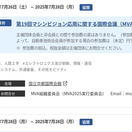
5年7月26日（土）
～ 2025年7月28日（月）
協賛
第19回マシンビジョン応用に関する国際会議（MVA
都府
主催団体会員と非会員との間で参加費の差はありません。（参加
よって、自動車技術会会員が参加する場合の参加費は （未定）円
参加費の税込、税抜金額は主催団体にお問合せください。
全、人間工学
#エレクトロニクス及び制御、情報・通信
会システム、共通基盤、その他モビリティ
国立京都国際会館
会場
MVA組織委員会（MVA2025実行委員会） Email：mva20
お問合せ
5年7月28日（月）
～ 2025年7月28日（月）
協賛