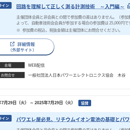
回路を理解して正しく測る計測技術 ～入門編～
ライン
主催団体会員と非会員との間で参加費の差はありません。（参加
よって、自動車技術会会員が参加する場合の参加費は 25,000円で
参加費の税込、税抜金額は主催団体にお問合せください。
詳細情報
（外部サイト）
WEB配信
会場
一般社団法人日本パワーエレクトロニクス協会 木谷 圭 TEL：0
お問合せ
5年7月29日（火）
～ 2025年7月29日（火）
協賛
パワエレ屋必見、リチウムイオン電池の基礎とパワ
ライン
主催団体会員と非会員との間で参加費の差はありません。（参加