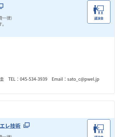
費一律）
講演会
す。
45-534-3939 Email：sato_c@pwel.jp
エレ技術
費一律）