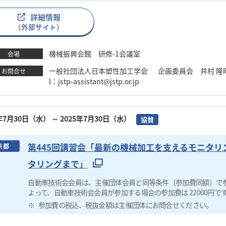
詳細情報
（外部サイト）
機械振興会館 研修-1会議室
会場
一般社団法人日本塑性加工学会 企画委員会 井村 隆昭 TEL：03
お問合せ
l：jstp-assistant@jstp.or.jp
5年7月30日（水）
～ 2025年7月30日（水）
協賛
第445回講習会「最新の機械加工を支えるモニタリ
京都
タリングまで」
自動車技術会会員は、主催団体会員と同等条件（参加費同額）で
よって、自動車技術会会員が参加する場合の参加費は 22000円で
参加費の税込、税抜金額は主催団体にお問合せください。