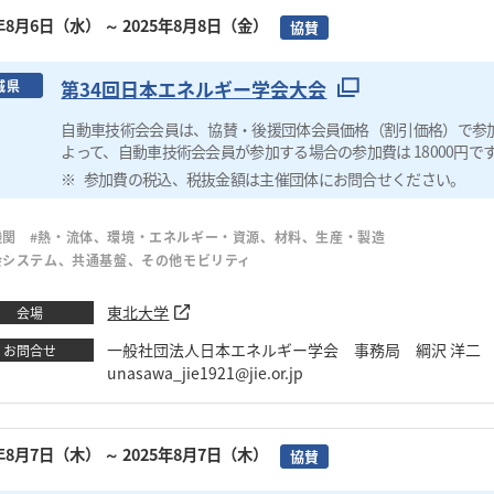
5年8月6日（水）
～ 2025年8月8日（金）
協賛
第34回日本エネルギー学会大会
城県
自動車技術会会員は、協賛・後援団体会員価格（割引価格）で参
よって、自動車技術会会員が参加する場合の参加費は 18000円で
参加費の税込、税抜金額は主催団体にお問合せください。
機関
#熱・流体、環境・エネルギー・資源、材料、生産・製造
会システム、共通基盤、その他モビリティ
東北大学
会場
一般社団法人日本エネルギー学会 事務局 綱沢 洋二 TEL：03-3
お問合せ
unasawa_jie1921@jie.or.jp
5年8月7日（木）
～ 2025年8月7日（木）
協賛