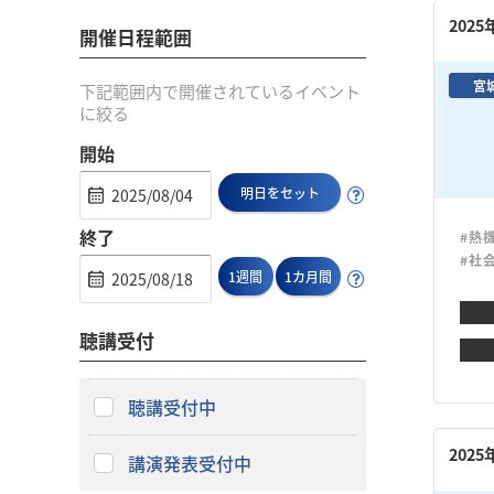
202
開催日程範囲
宮
下記範囲内で開催されているイベント
に絞る
開始
明日をセット
終了
#熱
#社
1週間
1カ月間
聴講受付
聴講受付中
202
講演発表受付中