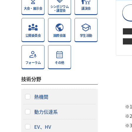
シンポジウム
大会・展示会
講演会
・講習会
公開委員会
国際会議
学生活動
フォーラム
その他
技術分野
熱機関
※
動力伝達系
※
※
EV、HV