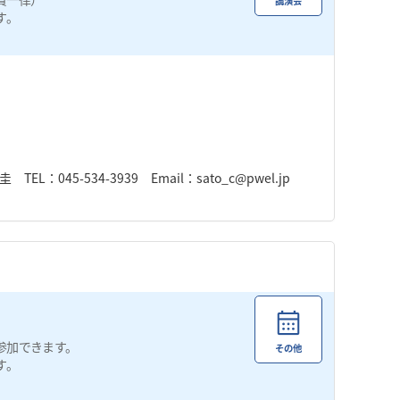
講演会
す。
45-534-3939 Email：sato_c@pwel.jp
参加できます。
その他
す。