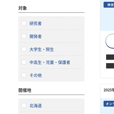
神奈
対象
研究者
開発者
大学生・院生
中高生・児童・保護者
その他
開催地
202
オン
北海道