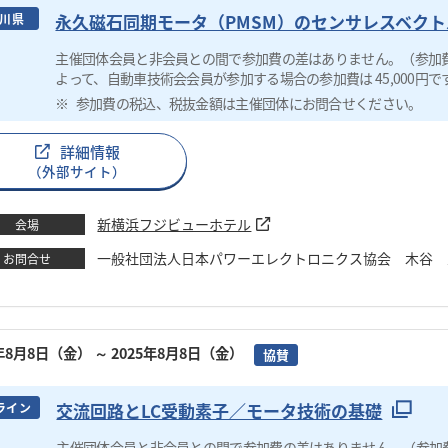
永久磁石同期モータ（PMSM）のセンサレスベク
川県
主催団体会員と非会員との間で参加費の差はありません。（参加
よって、自動車技術会会員が参加する場合の参加費は 45,000円で
参加費の税込、税抜金額は主催団体にお問合せください。
詳細情報
（外部サイト）
新横浜フジビューホテル
会場
一般社団法人日本パワーエレクトロニクス協会 木谷 圭 TEL：0
お問合せ
5年8月8日（金）
～ 2025年8月8日（金）
協賛
交流回路とLC受動素子／モータ技術の基礎
ライン
主催団体会員と非会員との間で参加費の差はありません。（参加