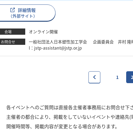
詳細情報
（外部サイト）
オンライン開催
会場
一般社団法人日本塑性加工学会 企画委員会 井村 隆昭 TEL：03
お問合せ
l：jstp-assistant@jstp.or.jp
1
1
各イベントへのご質問は直接各主催者事務局にお問合せ下
2
主催者の都合により、掲載をしていないイベントや連絡先(
3
開催時間等、掲載内容が変更となる場合があります。