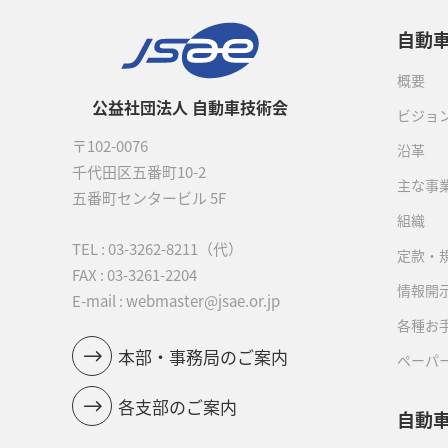
自動
概要
公益社団法人 自動車技術会
ビジョ
〒102-0076
沿革
千代田区五番町10-2
主な事
五番町センタービル 5F
組織
TEL :
03-3262-8211
（代）
定款・
FAX : 03-3261-2204
情報開
E-mail : webmaster@jsae.or.jp
各種お
本部・事務局のご案内
ペーパ
各支部のご案内
自動