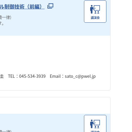
トル制御技術（前編）
費一律）
講演会
す。
45-534-3939 Email：sato_c@pwel.jp
費一律）