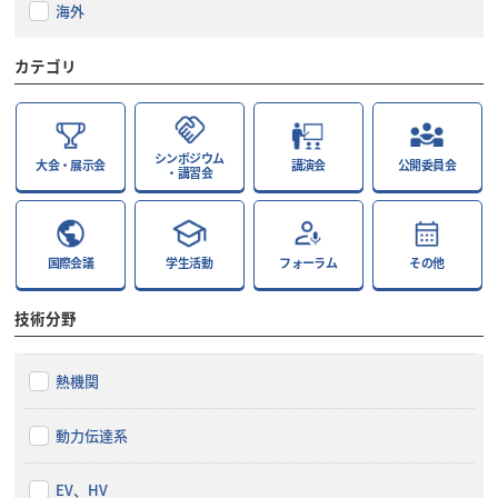
海外
カテゴリ
シンポジウム
大会・展示会
講演会
公開委員会
・講習会
国際会議
学生活動
フォーラム
その他
技術分野
熱機関
動力伝達系
EV、HV