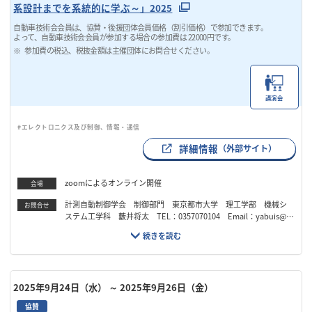
系設計までを系統的に学ぶ～」2025
自動車技術会会員は、協賛・後援団体会員価格（割引価格）で参加できます。
よって、自動車技術会会員が参加する場合の参加費は 22000円です。
参加費の税込、税抜金額は主催団体にお問合せください。
講演会
#エレクトロニクス及び制御、情報・通信
詳細情報
（外部サイト）
zoomによるオンライン開催
会場
計測自動制御学会 制御部門 東京都市大学 理工学部 機械シ
お問合せ
ステム工学科 藪井将太 TEL：0357070104 Email：yabuis@tc
u.ac.jp
2025年9月24日（水）
～ 2025年9月26日（金）
協賛