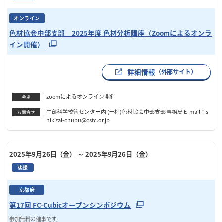
オンライン
色材協会中部支部 2025年度 色材分析講座（Zoomによるオンラ
イン開催）
詳細情報
（外部サイト）
zoomによるオンライン開催
会場
中部科学技術センター内 (一社)色材協会中部支部 事務局 E-mail：s
お問合せ
hikizai-chubu@cstc.or.jp
2025年9月26日（金）
～ 2025年9月26日（金）
後援
京都府
第17回 FC-Cubicオープンシンポジウム
参加無料の催事です。