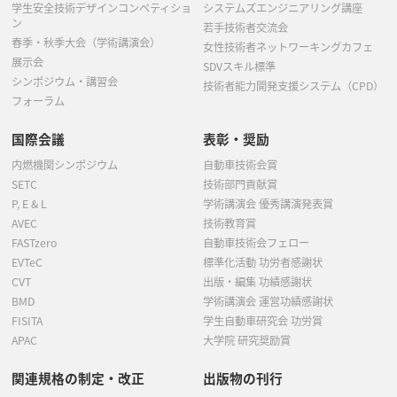
学生安全技術デザインコンペティショ
システムズエンジニアリング講座
ン
若手技術者交流会
春季・秋季大会（学術講演会）
女性技術者ネットワーキングカフェ
展示会
SDVスキル標準
シンポジウム・講習会
技術者能力開発支援システム（CPD）
フォーラム
国際会議
表彰・奨励
内燃機関シンポジウム
自動車技術会賞
SETC
技術部門貢献賞
P, E & L
学術講演会 優秀講演発表賞
AVEC
技術教育賞
FASTzero
自動車技術会フェロー
EVTeC
標準化活動 功労者感謝状
CVT
出版・編集 功績感謝状
BMD
学術講演会 運営功績感謝状
FISITA
学生自動車研究会 功労賞
APAC
大学院 研究奨励賞
関連規格の制定・改正
出版物の刊行