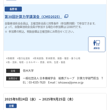
長野県
第38回計算力学講演会（CMD2025）
自動車技術会会員は、主催団体会員と同等条件（参加費同額）で参加できます。
よって、自動車技術会会員が参加する場合の参加費は 12000円です。
参加費の税込、税抜金額は主催団体にお問合せください。
講演会
#熱機関
#動力伝達系
#車両運動、車両開発、振動・騒音・乗り心地
#熱・流体、環境・エネルギー・資源、材料、生産・製造
信州大学
会場
一般社団法人 日本機械学会 総務グループ 計算力学部門担当 T
お問合せ
EL：03-4335-7620 Email：ishizawa@jsme.or.jp
2025年9月24日（水）
～ 2025年9月25日（木）
主催