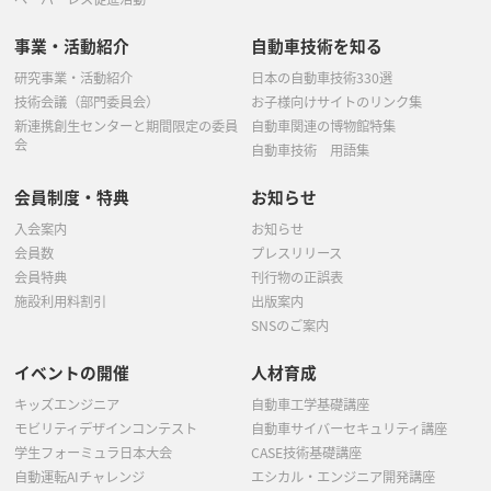
事業・活動紹介
自動車技術を知る
研究事業・活動紹介
日本の自動車技術330選
技術会議（部門委員会）
お子様向けサイトのリンク集
新連携創生センターと期間限定の委員
自動車関連の博物館特集
会
自動車技術 用語集
会員制度・特典
お知らせ
入会案内
お知らせ
会員数
プレスリリース
会員特典
刊行物の正誤表
施設利用料割引
出版案内
SNSのご案内
イベントの開催
人材育成
キッズエンジニア
自動車工学基礎講座
モビリティデザインコンテスト
自動車サイバーセキュリティ講座
学生フォーミュラ日本大会
CASE技術基礎講座
自動運転AIチャレンジ
エシカル・エンジニア開発講座