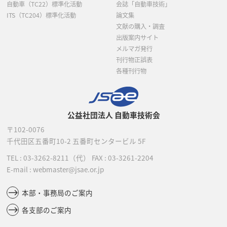
自動車（TC22）標準化活動
会誌「自動車技術」
ITS（TC204）標準化活動
論文集
文献の購入・調査
出版案内サイト
メルマガ発行
刊行物正誤表
各種刊行物
公益社団法人 自動車技術会
〒102-0076
千代田区五番町10-2
五番町センタービル 5F
TEL :
03-3262-8211
（代）
FAX : 03-3261-2204
E-mail : webmaster@jsae.or.jp
本部・事務局のご案内
各支部のご案内