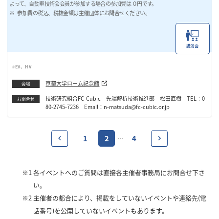
よって、自動車技術会会員が参加する場合の参加費は ０円です。
参加費の税込、税抜金額は主催団体にお問合せください。
講演会
#EV、HV
京都大学ローム記念館
会場
技術研究組合FC-Cubic 先端解析技術推進部 松田直樹 TEL：0
お問合せ
80-2745-7236 Email：n-matsuda@fc-cubic.or.jp
1
2
4
…
※1
各イベントへのご質問は直接各主催者事務局にお問合せ下さ
い。
※2
主催者の都合により、掲載をしていないイベントや連絡先(電
話番号)を公開していないイベントもあります。