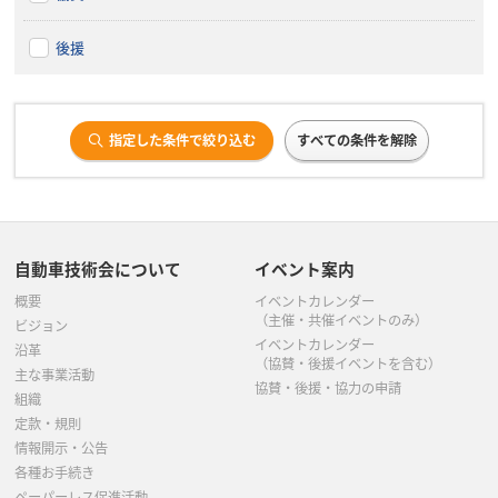
後援
指定した条件で絞り込む
すべての条件を解除
自動車技術会について
イベント案内
概要
イベントカレンダー
（主催・共催イベントのみ）
ビジョン
イベントカレンダー
沿革
（協賛・後援イベントを含む）
主な事業活動
協賛・後援・協力の申請
組織
定款・規則
情報開示・公告
各種お手続き
ペーパーレス促進活動