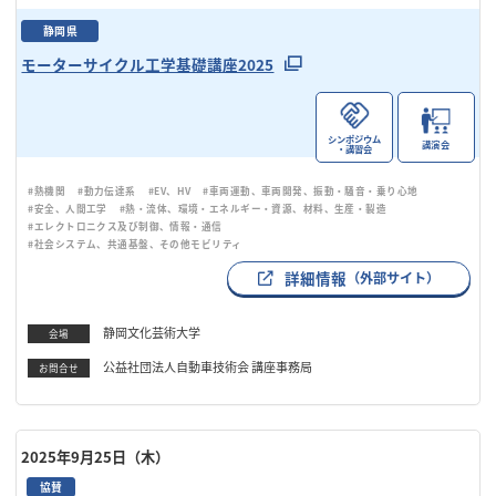
静岡県
モーターサイクル工学基礎講座2025
シンポジウム
講演会
・講習会
#熱機関
#動力伝達系
#EV、HV
#車両運動、車両開発、振動・騒音・乗り心地
#安全、人間工学
#熱・流体、環境・エネルギー・資源、材料、生産・製造
#エレクトロニクス及び制御、情報・通信
#社会システム、共通基盤、その他モビリティ
詳細情報
（外部サイト）
静岡文化芸術大学
会場
公益社団法人自動車技術会 講座事務局
お問合せ
2025年9月25日（木）
協賛