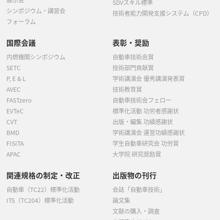
展示会
SDVスキル標準
シンポジウム・講習会
技術者能力開発支援システム（CPD）
フォーラム
国際会議
表彰・奨励
内燃機関シンポジウム
自動車技術会賞
SETC
技術部門貢献賞
P, E & L
学術講演会 優秀講演発表賞
AVEC
技術教育賞
FASTzero
自動車技術会フェロー
EVTeC
標準化活動 功労者感謝状
CVT
出版・編集 功績感謝状
BMD
学術講演会 運営功績感謝状
FISITA
学生自動車研究会 功労賞
APAC
大学院 研究奨励賞
関連規格の制定・改正
出版物の刊行
自動車（TC22）標準化活動
会誌「自動車技術」
ITS（TC204）標準化活動
論文集
文献の購入・調査