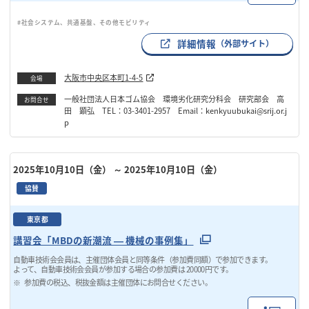
#社会システム、共通基盤、その他モビリティ
詳細情報
（外部サイト）
大阪市中央区本町1-4-5
会場
一般社団法人日本ゴム協会 環境劣化研究分科会 研究部会 高
お問合せ
田 顕弘 TEL：03-3401-2957 Email：kenkyuubukai@srij.or.j
p
2025年10月10日（金）
～ 2025年10月10日（金）
協賛
東京都
講習会「MBDの新潮流 ― 機械の事例集」
自動車技術会会員は、主催団体会員と同等条件（参加費同額）で参加できます。
よって、自動車技術会会員が参加する場合の参加費は 20000円です。
参加費の税込、税抜金額は主催団体にお問合せください。