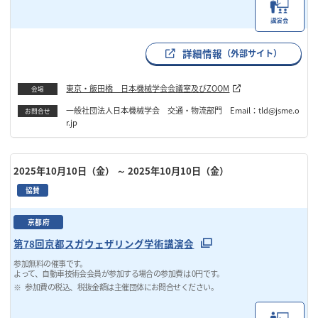
講演会
詳細情報
（外部サイト）
東京・飯田橋 日本機械学会会議室及びZOOM
会場
一般社団法人日本機械学会 交通・物流部門 Email：tld@jsme.o
お問合せ
r.jp
2025年10月10日（金）
～ 2025年10月10日（金）
協賛
京都府
第78回京都スガウェザリング学術講演会
参加無料の催事です。
よって、自動車技術会会員が参加する場合の参加費は 0円です。
参加費の税込、税抜金額は主催団体にお問合せください。