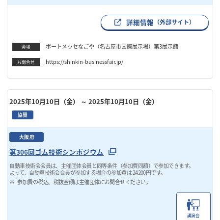
詳細情報
（外部サイト）
ポートメッセなごや（名古屋市国際展示場）第3展示館
会場
https://shinkin-businessfair.jp/
お問合せ
2025年10月10日（金）
～ 2025年10月10日（金）
協賛
大阪府
第306回ゴム技術シンポジウム
自動車技術会会員は、主催団体会員と同等条件（参加費同額）で参加できます。
よって、自動車技術会会員が参加する場合の参加費は 24200円です。
参加費の税込、税抜金額は主催団体にお問合せください。
講演会