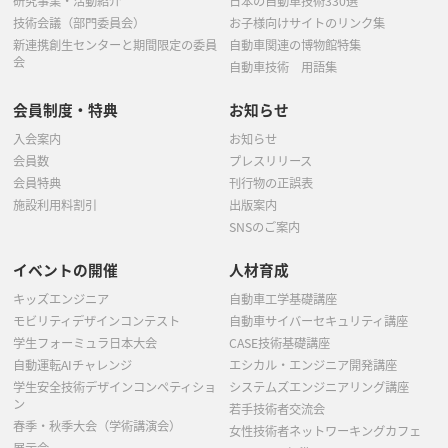
研究事業・活動紹介
日本の自動車技術330選
技術会議（部門委員会）
お子様向けサイトのリンク集
新連携創生センターと期間限定の委員
自動車関連の博物館特集
会
自動車技術 用語集
会員制度・特典
お知らせ
入会案内
お知らせ
会員数
プレスリリース
会員特典
刊行物の正誤表
施設利用料割引
出版案内
SNSのご案内
イベントの開催
人材育成
キッズエンジニア
自動車工学基礎講座
モビリティデザインコンテスト
自動車サイバーセキュリティ講座
学生フォーミュラ日本大会
CASE技術基礎講座
自動運転AIチャレンジ
エシカル・エンジニア開発講座
学生安全技術デザインコンペティショ
システムズエンジニアリング講座
ン
若手技術者交流会
春季・秋季大会（学術講演会）
女性技術者ネットワーキングカフェ