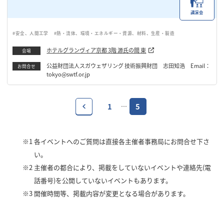
講演会
#安全、人間工学
#熱・流体、環境・エネルギー・資源、材料、生産・製造
ホテルグランヴィア京都 3階 源氏の間 東
会場
公益財団法人スガウェザリング 技術振興財団 志田知浩 Email：
お問合せ
tokyo@swtf.or.jp
1
5
…
※1
各イベントへのご質問は直接各主催者事務局にお問合せ下さ
い。
※2
主催者の都合により、掲載をしていないイベントや連絡先(電
話番号)を公開していないイベントもあります。
※3
開催時間等、掲載内容が変更となる場合があります。