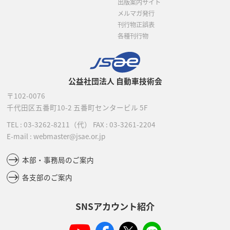
出版案内サイト
メルマガ発行
刊行物正誤表
各種刊行物
公益社団法人 自動車技術会
〒102-0076
千代田区五番町10-2
五番町センタービル 5F
TEL :
03-3262-8211
（代）
FAX : 03-3261-2204
E-mail : webmaster@jsae.or.jp
本部・事務局のご案内
各支部のご案内
SNSアカウント紹介