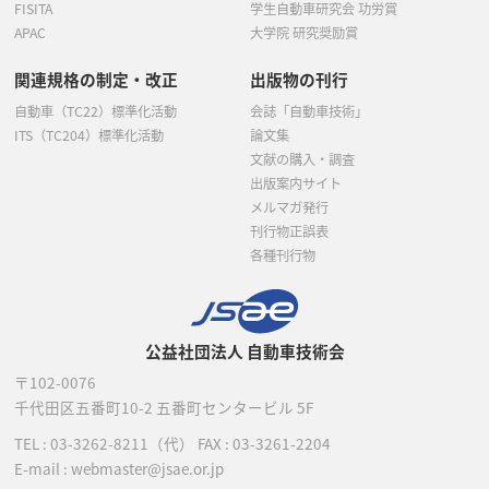
FISITA
学生自動車研究会 功労賞
APAC
大学院 研究奨励賞
関連規格の制定・改正
出版物の刊行
自動車（TC22）標準化活動
会誌「自動車技術」
ITS（TC204）標準化活動
論文集
文献の購入・調査
出版案内サイト
メルマガ発行
刊行物正誤表
各種刊行物
公益社団法人 自動車技術会
〒102-0076
千代田区五番町10-2
五番町センタービル 5F
TEL :
03-3262-8211
（代）
FAX : 03-3261-2204
E-mail : webmaster@jsae.or.jp