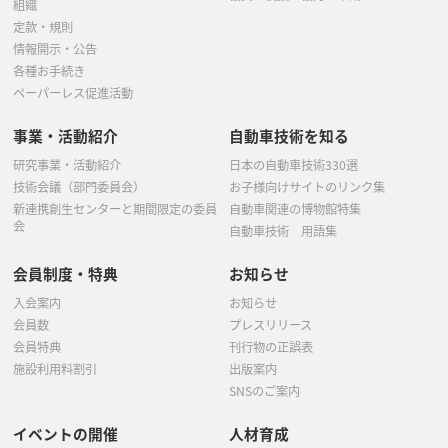
組織
定款・規則
情報開示・公告
各種お手続き
ペーパーレス促進活動
事業・活動紹介
自動車技術を知る
研究事業・活動紹介
日本の自動車技術330選
技術会議（部門委員会）
お子様向けサイトのリンク集
新連携創生センターと期間限定の委員
自動車関連の博物館特集
会
自動車技術 用語集
会員制度・特典
お知らせ
入会案内
お知らせ
会員数
プレスリリース
会員特典
刊行物の正誤表
施設利用料割引
出版案内
SNSのご案内
イベントの開催
人材育成