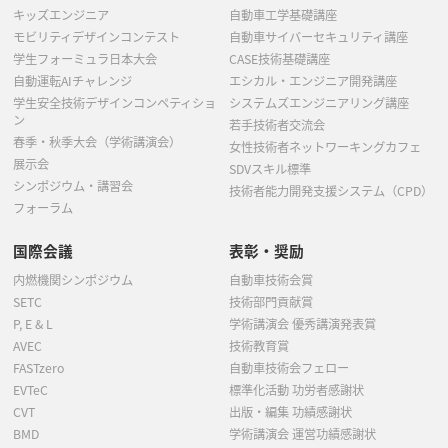
キッズエンジニア
自動車工学基礎講座
モビリティデザインコンテスト
自動車サイバーセキュリティ講座
学生フォーミュラ日本大会
CASE技術基礎講座
自動運転AIチャレンジ
エシカル・エンジニア開発講座
学生安全技術デザインコンペティショ
システムズエンジニアリング講座
ン
若手技術者交流会
春季・秋季大会（学術講演会）
女性技術者ネットワーキングカフェ
展示会
SDVスキル標準
シンポジウム・講習会
技術者能力開発支援システム（CPD）
フォーラム
国際会議
表彰・奨励
内燃機関シンポジウム
自動車技術会賞
SETC
技術部門貢献賞
P, E & L
学術講演会 優秀講演発表賞
AVEC
技術教育賞
FASTzero
自動車技術会フェロー
EVTeC
標準化活動 功労者感謝状
CVT
出版・編集 功績感謝状
BMD
学術講演会 運営功績感謝状