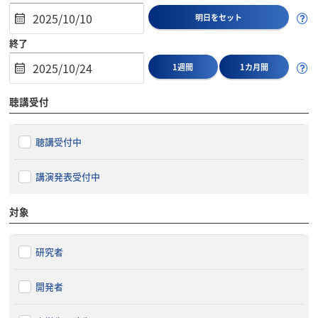
明日をセット
終了
1週間
1カ月間
聴講受付
聴講受付中
講演発表受付中
対象
研究者
開発者