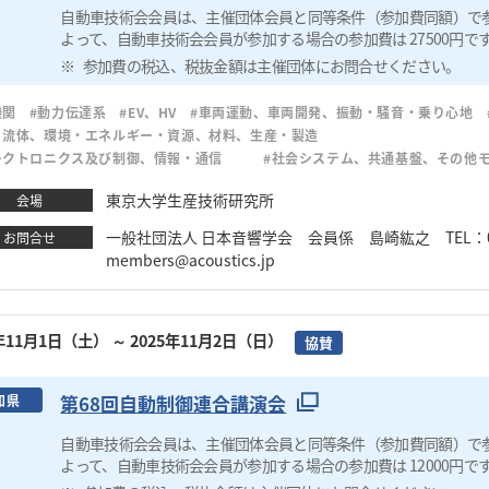
自動車技術会会員は、主催団体会員と同等条件（参加費同額）で
よって、自動車技術会会員が参加する場合の参加費は 27500円で
参加費の税込、税抜金額は主催団体にお問合せください。
機関
#動力伝達系
#EV、HV
#車両運動、車両開発、振動・騒音・乗り心地
・流体、環境・エネルギー・資源、材料、生産・製造
レクトロニクス及び制御、情報・通信
#社会システム、共通基盤、その他
東京大学生産技術研究所
会場
一般社団法人 日本音響学会 会員係 島崎紘之 TEL：03-5256-
お問合せ
members@acoustics.jp
5年11月1日（土）
～ 2025年11月2日（日）
協賛
第68回自動制御連合講演会
知県
自動車技術会会員は、主催団体会員と同等条件（参加費同額）で
よって、自動車技術会会員が参加する場合の参加費は 12000円で