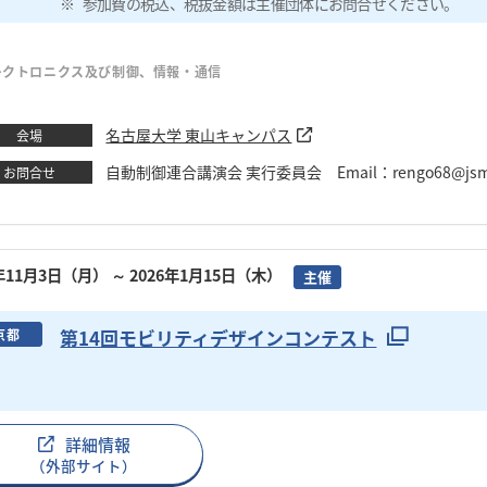
参加費の税込、税抜金額は主催団体にお問合せください。
レクトロニクス及び制御、情報・通信
名古屋大学 東山キャンパス
会場
自動制御連合講演会 実行委員会 Email：rengo68@jsme
お問合せ
5年11月3日（月）
～ 2026年1月15日（木）
主催
第14回モビリティデザインコンテスト
京都
詳細情報
（外部サイト）