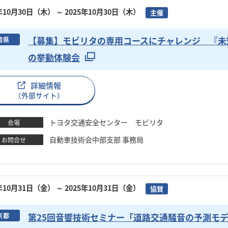
5年10月30日（木）
～ 2025年10月30日（木）
主催
【募集】モビリタの専用コースにチャレンジ 『未
岡県
の挙動体験会
詳細情報
（外部サイト）
トヨタ交通安全センター モビリタ
会場
自動車技術会中部支部 事務局
お問合せ
5年10月31日（金）
～ 2025年10月31日（金）
協賛
第25回音響技術セミナー「道路交通騒音の予測モデル“ASJ
京都