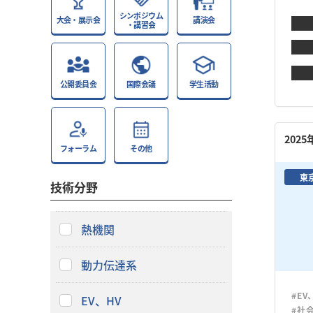
シンポジウム
大会・展示会
講演会
・講習会
公開委員会
国際会議
学生活動
202
フォーラム
その他
東
技術分野
熱機関
動力伝達系
#EV
EV、HV
#社