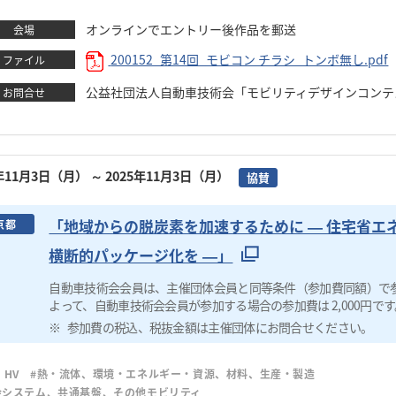
オンラインでエントリー後作品を郵送
会場
200152_第14回_モビコン チラシ_トンボ無し.pdf
ファイル
公益社団法人自動車技術会「モビリティデザインコン
お問合せ
5年11月3日（月）
～ 2025年11月3日（月）
協賛
「地域からの脱炭素を加速するために ― 住宅省エネ
京都
横断的パッケージ化を ―」
自動車技術会会員は、主催団体会員と同等条件（参加費同額）で
よって、自動車技術会会員が参加する場合の参加費は 2,000円です
参加費の税込、税抜金額は主催団体にお問合せください。
、HV
#熱・流体、環境・エネルギー・資源、材料、生産・製造
会システム、共通基盤、その他モビリティ