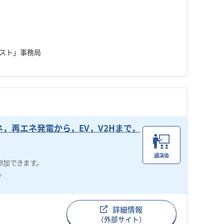
テスト」事務局
，再エネ発電から，EV，V2Hまで，
講演会
参加できます。
。
詳細情報
（外部サイト）