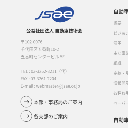
自動
概要
公益社団法人 自動車技術会
ビジョ
〒102-0076
沿革
千代田区五番町10-2
主な事
五番町センタービル 5F
組織
TEL :
03-3262-8211
（代）
定款・
FAX : 03-3261-2204
情報開
E-mail : webmaster@jsae.or.jp
各種お
本部・事務局のご案内
ペーパ
各支部のご案内
自動