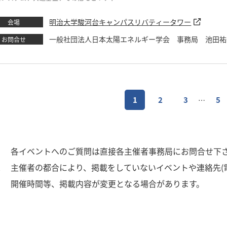
明治大学駿河台キャンパスリバティータワー
会場
一般社団法人日本太陽エネルギー学会 事務局 池田祐一 TEL：03
お問合せ
1
2
3
5
…
1
各イベントへのご質問は直接各主催者事務局にお問合せ下
2
主催者の都合により、掲載をしていないイベントや連絡先(
3
開催時間等、掲載内容が変更となる場合があります。