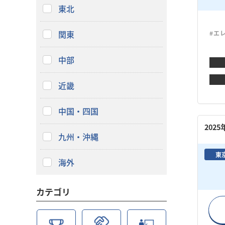
東北
関東
#エ
中部
近畿
中国・四国
202
九州・沖縄
東
海外
カテゴリ