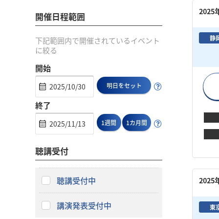
202
開催日程範囲
静
下記範囲内で開催されているイベント
に絞る
開始
明日をセット
終了
1週間
1カ月間
聴講受付
聴講受付中
202
講演発表受付中
東