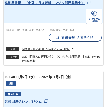
料利用技術」（企画：ガス燃料エンジン部門委員会）
シンポジウム
・講習会
#熱機関
#熱・流体、環境・エネルギー・資源、材料、生産・製造
詳細情報
（外部サイト）
自動車技術会 4F 第1会議室／ Zoom配信
会場
公益社団法人自動車技術会 シンポジウム事務局 Email：sympo
お問合せ
@jsae.or.jp
2025年11月5日（水）
～ 2025年11月7日（金）
協賛
神奈川県
第63回燃焼シンポジウム