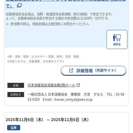
で」
自動車技術会会員は、協賛・後援団体会員価格（割引価格）で参加できます。
よって、自動車技術会会員が参加する場合の参加費は 15,000円／日円です。
参加費の税込、税抜金額は主催団体にお問合せください。
講演会
#熱・流体、環境・エネルギー・資源、材料、生産・製造
#社会システム、共通基盤、その他モビリティ
詳細情報
（外部サイト）
日本溶接協会溶接会館2階ホール
会場
一般社団法人 日本溶接協会 業務部 大宮 かなえ TEL：03-58
お問合せ
23-6324 Email：kanae_omiya@jwes.or.jp
2025年11月6日（木）
～ 2025年11月6日（木）
協賛