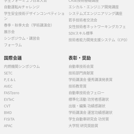
学生フォーミュラ日本大会
CASE技術基礎講座
自動運転AIチャレンジ
エシカル・エンジニア開発講座
学生安全技術デザインコンペティショ
システムズエンジニアリング講座
ン
若手技術者交流会
春季・秋季大会（学術講演会）
女性技術者ネットワーキングカフェ
展示会
SDVスキル標準
シンポジウム・講習会
技術者能力開発支援システム（CPD）
フォーラム
国際会議
表彰・奨励
内燃機関シンポジウム
自動車技術会賞
SETC
技術部門貢献賞
P, E & L
学術講演会 優秀講演発表賞
AVEC
技術教育賞
FASTzero
自動車技術会フェロー
EVTeC
標準化活動 功労者感謝状
CVT
出版・編集 功績感謝状
BMD
学術講演会 運営功績感謝状
FISITA
学生自動車研究会 功労賞
APAC
大学院 研究奨励賞