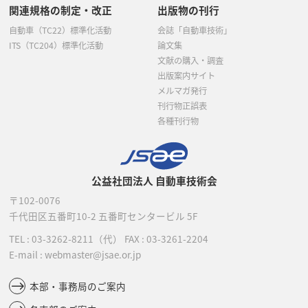
関連規格の制定・改正
出版物の刊行
自動車（TC22）標準化活動
会誌「自動車技術」
ITS（TC204）標準化活動
論文集
文献の購入・調査
出版案内サイト
メルマガ発行
刊行物正誤表
各種刊行物
公益社団法人 自動車技術会
〒102-0076
千代田区五番町10-2
五番町センタービル 5F
TEL :
03-3262-8211
（代）
FAX : 03-3261-2204
E-mail : webmaster@jsae.or.jp
本部・事務局のご案内