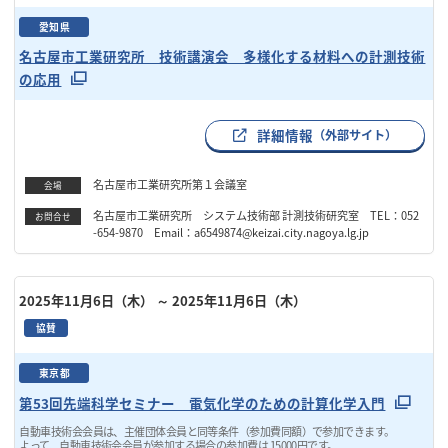
愛知県
名古屋市工業研究所 技術講演会 多様化する材料への計測技術
の応用
詳細情報
（外部サイト）
名古屋市工業研究所第１会議室
会場
名古屋市工業研究所 システム技術部 計測技術研究室 TEL：052
お問合せ
-654-9870 Email：a6549874@keizai.city.nagoya.lg.jp
2025年11月6日（木）
～ 2025年11月6日（木）
協賛
東京都
第53回先端科学セミナー 電気化学のための計算化学入門
自動車技術会会員は、主催団体会員と同等条件（参加費同額）で参加できます。
よって、自動車技術会会員が参加する場合の参加費は 15000円です。