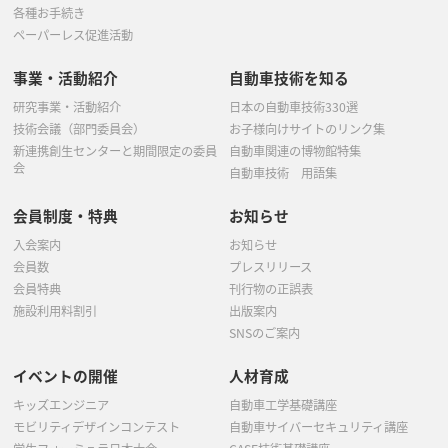
各種お手続き
ペーパーレス促進活動
事業・活動紹介
自動車技術を知る
研究事業・活動紹介
日本の自動車技術330選
技術会議（部門委員会）
お子様向けサイトのリンク集
新連携創生センターと期間限定の委員
自動車関連の博物館特集
会
自動車技術 用語集
会員制度・特典
お知らせ
入会案内
お知らせ
会員数
プレスリリース
会員特典
刊行物の正誤表
施設利用料割引
出版案内
SNSのご案内
イベントの開催
人材育成
キッズエンジニア
自動車工学基礎講座
モビリティデザインコンテスト
自動車サイバーセキュリティ講座