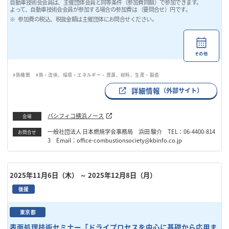
自動車技術会会員は、主催団体会員と同等条件（参加費同額）で参加できます。
よって、自動車技術会会員が参加する場合の参加費は （要問合せ）円です。
参加費の税込、税抜金額は主催団体にお問合せください。
その他
#熱機関
#熱・流体、環境・エネルギー・資源、材料、生産・製造
詳細情報
（外部サイト）
パシフィコ横浜ノース
会場
一般社団法人 日本燃焼学会事務局 浜田 駿介 TEL：06-4400-814
お問合せ
3 Email：office-combustionsociety@kbinfo.co.jp
2025年11月6日（木）
～ 2025年12月8日（月）
後援
東京都
表面処理技術セミナー「ドライプロセスを中心に基礎から応用ま