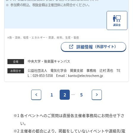
参加費の税込、税抜金額は主催団体にお問合せください。
講演会
#熱・流体、環境・エネルギー・資源、材料、生産・製造
詳細情報
（外部サイト）
中央大学・後楽園キャンパス
会場
公益社団法人 電気化学会 関東支部 事務局 辻村 清也 TE
お問合せ
L：029-853-5358 Email：kanto@electrochem.jp
1
2
5
…
※1
各イベントへのご質問は直接各主催者事務局にお問合せ下さ
い。
※2
主催者の都合により、掲載をしていないイベントや連絡先(電