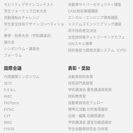
モビリティデザインコンテスト
自動車サイバーセキュリティ講座
学生フォーミュラ日本大会
CASE技術基礎講座
自動運転AIチャレンジ
エシカル・エンジニア開発講座
学生安全技術デザインコンペティショ
システムズエンジニアリング講座
ン
若手技術者交流会
春季・秋季大会（学術講演会）
女性技術者ネットワーキングカフェ
展示会
SDVスキル標準
シンポジウム・講習会
技術者能力開発支援システム（CPD）
フォーラム
国際会議
表彰・奨励
内燃機関シンポジウム
自動車技術会賞
SETC
技術部門貢献賞
P, E & L
学術講演会 優秀講演発表賞
AVEC
技術教育賞
FASTzero
自動車技術会フェロー
EVTeC
標準化活動 功労者感謝状
CVT
出版・編集 功績感謝状
BMD
学術講演会 運営功績感謝状
FISITA
学生自動車研究会 功労賞