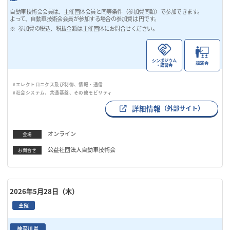
自動車技術会会員は、主催団体会員と同等条件（参加費同額）で参加できます。
よって、自動車技術会会員が参加する場合の参加費は 円です。
参加費の税込、税抜金額は主催団体にお問合せください。
シンポジウム
講演会
・講習会
#エレクトロニクス及び制御、情報・通信
#社会システム、共通基盤、その他モビリティ
詳細情報
（外部サイト）
オンライン
会場
公益社団法人自動車技術会
お問合せ
2026年5月28日（木）
主催
神奈川県