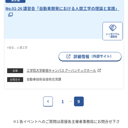
No.01-26 講習会「自動車開発における人間工学の理論と実践」
シンポジウム
・講習会
#安全、人間工学
詳細情報
（外部サイト）
工学院大学新宿キャンパス アーバンテックホール
会場
自動車技術会技術交流課
お問合せ
1
9
…
※1
各イベントへのご質問は直接各主催者事務局にお問合せ下さ