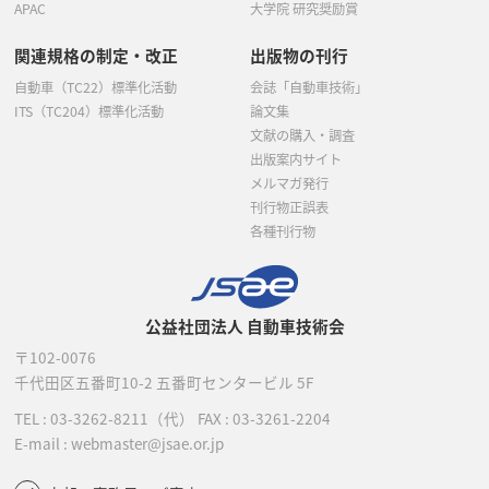
APAC
大学院 研究奨励賞
関連規格の制定・改正
出版物の刊行
自動車（TC22）標準化活動
会誌「自動車技術」
ITS（TC204）標準化活動
論文集
文献の購入・調査
出版案内サイト
メルマガ発行
刊行物正誤表
各種刊行物
公益社団法人 自動車技術会
〒102-0076
千代田区五番町10-2
五番町センタービル 5F
TEL :
03-3262-8211
（代）
FAX : 03-3261-2204
E-mail : webmaster@jsae.or.jp