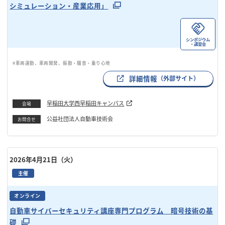
シミュレーション・産業応用」
シンポジウム
・講習会
#車両運動、車両開発、振動・騒音・乗り心地
詳細情報
（外部サイト）
早稲田大学西早稲田キャンパス
会場
公益社団法人自動車技術会
お問合せ
2026年4月21日（火）
主催
オンライン
自動車サイバーセキュリティ講座専門プログラム 暗号技術の基
礎