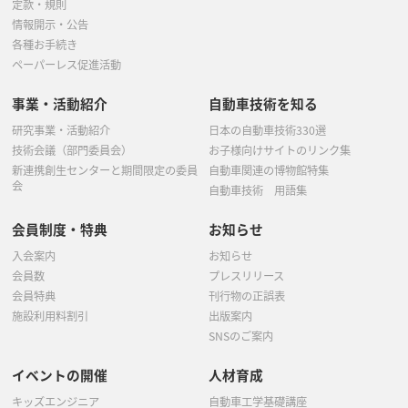
定款・規則
情報開示・公告
各種お手続き
ペーパーレス促進活動
事業・活動紹介
自動車技術を知る
研究事業・活動紹介
日本の自動車技術330選
技術会議（部門委員会）
お子様向けサイトのリンク集
新連携創生センターと期間限定の委員
自動車関連の博物館特集
会
自動車技術 用語集
会員制度・特典
お知らせ
入会案内
お知らせ
会員数
プレスリリース
会員特典
刊行物の正誤表
施設利用料割引
出版案内
SNSのご案内
イベントの開催
人材育成
キッズエンジニア
自動車工学基礎講座