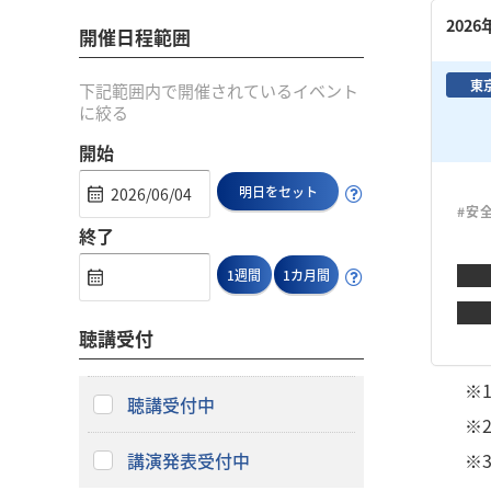
202
開催日程範囲
東
下記範囲内で開催されているイベント
に絞る
開始
明日をセット
#安
終了
1週間
1カ月間
聴講受付
※
聴講受付中
※
講演発表受付中
※