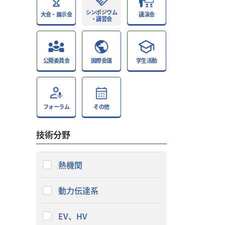
シンポジウム
大会・展示会
講演会
・講習会
公開委員会
国際会議
学生活動
フォーラム
その他
技術分野
熱機関
動力伝達系
EV、HV