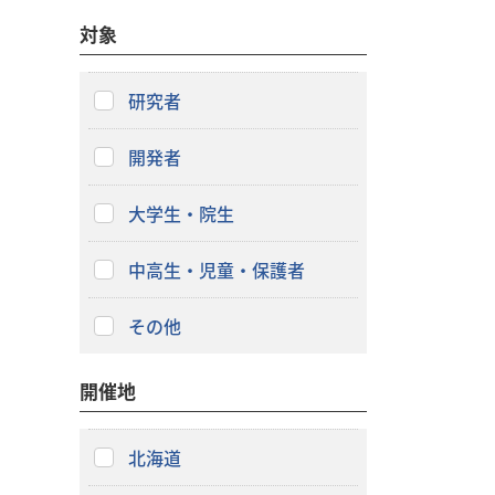
対象
研究者
開発者
大学生・院生
中高生・児童・保護者
その他
開催地
北海道