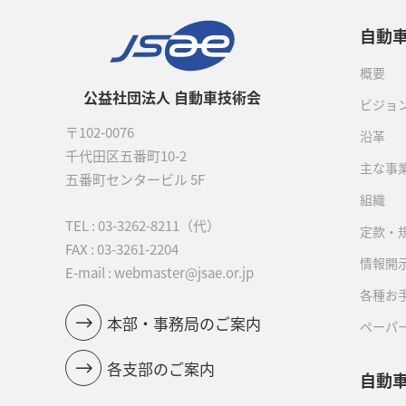
自動
概要
公益社団法人 自動車技術会
ビジョ
〒102-0076
沿革
千代田区五番町10-2
主な事
五番町センタービル 5F
組織
TEL :
03-3262-8211
（代）
定款・
FAX : 03-3261-2204
情報開
E-mail : webmaster@jsae.or.jp
各種お
本部・事務局のご案内
ペーパ
各支部のご案内
自動