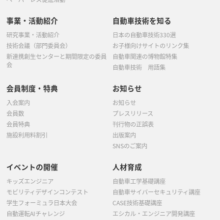
事業・活動紹介
自動車技術を知る
研究事業・活動紹介
日本の自動車技術330選
技術会議（部門委員会）
お子様向けサイトのリンク集
新連携創生センターと期間限定の委員
自動車関連の博物館特集
会
自動車技術 用語集
会員制度・特典
お知らせ
入会案内
お知らせ
会員数
プレスリリース
会員特典
刊行物の正誤表
施設利用料割引
出版案内
SNSのご案内
イベントの開催
人材育成
キッズエンジニア
自動車工学基礎講座
モビリティデザインコンテスト
自動車サイバーセキュリティ講座
学生フォーミュラ日本大会
CASE技術基礎講座
自動運転AIチャレンジ
エシカル・エンジニア開発講座