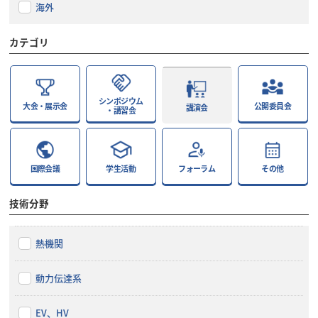
海外
カテゴリ
シンポジウム
大会・展示会
公開委員会
講演会
・講習会
国際会議
学生活動
フォーラム
その他
技術分野
熱機関
動力伝達系
EV、HV