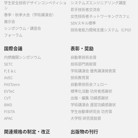
学生安全技術デザインコンペティショ
システムズエンジニアリング講座
ン
若手技術者交流会
春季・秋季大会（学術講演会）
女性技術者ネットワーキングカフェ
展示会
SDVスキル標準
シンポジウム・講習会
技術者能力開発支援システム（CPD）
フォーラム
国際会議
表彰・奨励
内燃機関シンポジウム
自動車技術会賞
SETC
技術部門貢献賞
P, E & L
学術講演会 優秀講演発表賞
AVEC
技術教育賞
FASTzero
自動車技術会フェロー
EVTeC
標準化活動 功労者感謝状
CVT
出版・編集 功績感謝状
BMD
学術講演会 運営功績感謝状
FISITA
学生自動車研究会 功労賞
APAC
大学院 研究奨励賞
関連規格の制定・改正
出版物の刊行