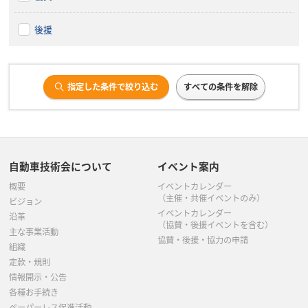
後援
指定した条件で絞り込む
すべての条件を解除
自動車技術会について
イベント案内
概要
イベントカレンダー
（主催・共催イベントのみ）
ビジョン
イベントカレンダー
沿革
（協賛・後援イベントを含む）
主な事業活動
協賛・後援・協力の申請
組織
定款・規則
情報開示・公告
各種お手続き
ペーパーレス促進活動