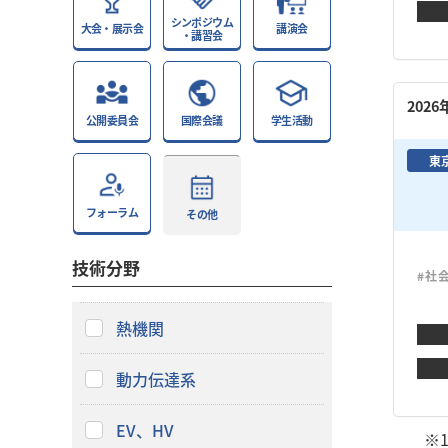
シンポジウム
大会・展示会
講演会
・講習会
202
公開委員会
国際会議
学生活動
東
フォーラム
その他
技術分野
#社
熱機関
動力伝達系
EV、HV
※