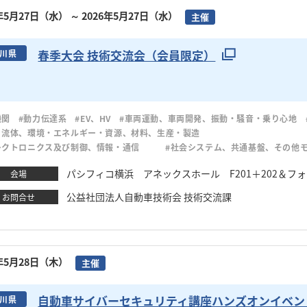
6年5月27日（水）
～ 2026年5月27日（水）
主催
春季大会 技術交流会（会員限定）
川県
機関
#動力伝達系
#EV、HV
#車両運動、車両開発、振動・騒音・乗り心地
・流体、環境・エネルギー・資源、材料、生産・製造
レクトロニクス及び制御、情報・通信
#社会システム、共通基盤、その他
パシフィコ横浜 アネックスホール F201＋202＆フ
会場
公益社団法人自動車技術会 技術交流課
お問合せ
6年5月28日（木）
主催
自動車サイバーセキュリティ講座ハンズオンイベント
川県