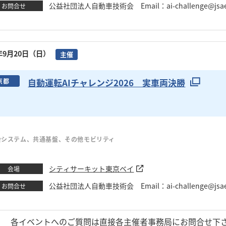
公益社団法人自動車技術会 Email：ai-challenge@jsae
お問合せ
6年9月20日（日）
主催
自動運転AIチャレンジ2026 実車両決勝
京都
会システム、共通基盤、その他モビリティ
シティサーキット東京ベイ
会場
公益社団法人自動車技術会 Email：ai-challenge@jsae
お問合せ
1
各イベントへのご質問は直接各主催者事務局にお問合せ下