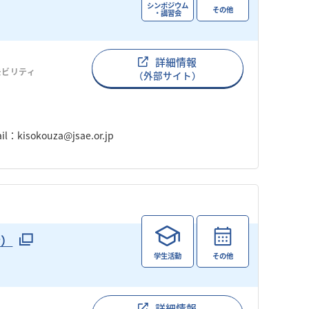
シンポジウム
その他
・講習会
詳細情報
モビリティ
（外部サイト）
okouza@jsae.or.jp
会）
学生活動
その他
詳細情報