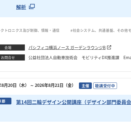
解析
レクトロニクス及び制御、情報・通信
#社会システム、共通基盤、その他
パシフィコ横浜ノース ガーデンラウンジB
会場
公益社団法人自動車技術会 モビリティDX推進課 Email：kis
お問合せ
6年8月20日（木）
～ 2026年8月21日（金）
主催
聴講受付中
第14回二輪デザイン公開講座（デザイン部門委員
京都