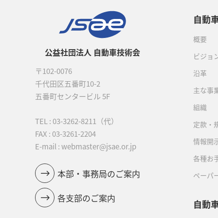
自動
概要
公益社団法人 自動車技術会
ビジョ
〒102-0076
沿革
千代田区五番町10-2
主な事
五番町センタービル 5F
組織
TEL :
03-3262-8211
（代）
定款・
FAX : 03-3261-2204
情報開
E-mail : webmaster@jsae.or.jp
各種お
本部・事務局のご案内
ペーパ
各支部のご案内
自動