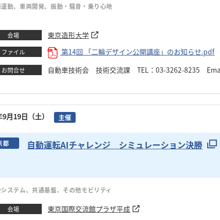
両運動、車両開発、振動・騒音・乗り心地
東京造形大学
会場
第14回 「二輪デザイン公開講座」のお知らせ.pdf
ファイル
自動車技術会 技術交流課 TEL：03-3262-8235 Email：
お問合せ
6年9月19日（土）
主催
自動運転AIチャレンジ シミュレーション決勝
京都
会システム、共通基盤、その他モビリティ
東京国際交流館プラザ平成
会場