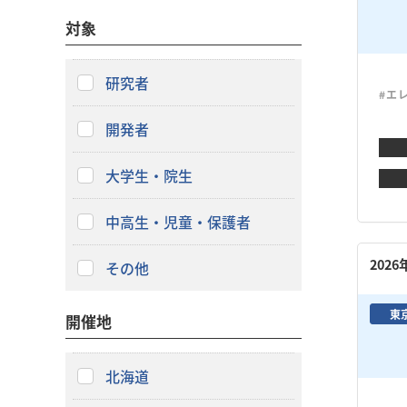
対象
研究者
#エ
開発者
大学生・院生
中高生・児童・保護者
202
その他
東
開催地
北海道