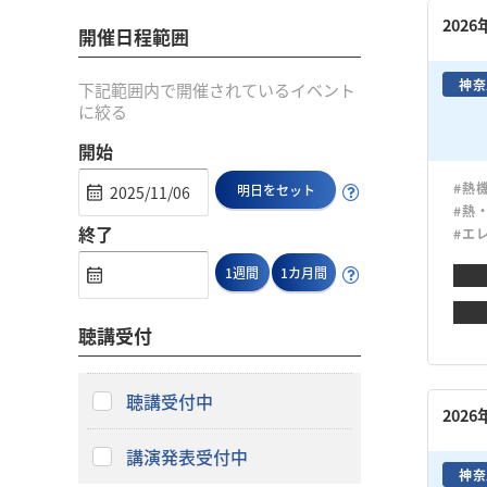
202
開催日程範囲
神奈
下記範囲内で開催されているイベント
に絞る
開始
#熱
明日をセット
#熱
終了
#エ
1週間
1カ月間
聴講受付
聴講受付中
202
講演発表受付中
神奈