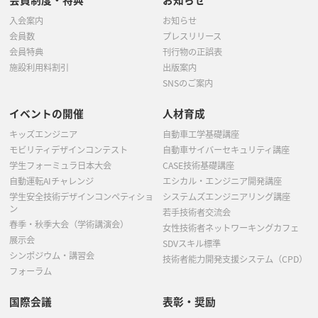
入会案内
お知らせ
会員数
プレスリリース
会員特典
刊行物の正誤表
施設利用料割引
出版案内
SNSのご案内
イベントの開催
人材育成
キッズエンジニア
自動車工学基礎講座
モビリティデザインコンテスト
自動車サイバーセキュリティ講座
学生フォーミュラ日本大会
CASE技術基礎講座
自動運転AIチャレンジ
エシカル・エンジニア開発講座
学生安全技術デザインコンペティショ
システムズエンジニアリング講座
ン
若手技術者交流会
春季・秋季大会（学術講演会）
女性技術者ネットワーキングカフェ
展示会
SDVスキル標準
シンポジウム・講習会
技術者能力開発支援システム（CPD）
フォーラム
国際会議
表彰・奨励