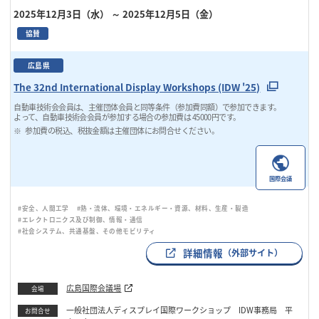
2025年12月3日（水）
～ 2025年12月5日（金）
協賛
広島県
The 32nd International Display Workshops (IDW '25)
自動車技術会会員は、主催団体会員と同等条件（参加費同額）で参加できます。
よって、自動車技術会会員が参加する場合の参加費は 45000円です。
参加費の税込、税抜金額は主催団体にお問合せください。
国際会議
#安全、人間工学
#熱・流体、環境・エネルギー・資源、材料、生産・製造
#エレクトロニクス及び制御、情報・通信
#社会システム、共通基盤、その他モビリティ
詳細情報
（外部サイト）
広島国際会議場
会場
一般社団法人ディスプレイ国際ワークショップ IDW事務局 平
お問合せ