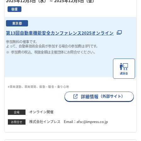
2025年12月3日（水）
～ 2025年12月5日（金）
後援
東京都
第13回自動車機能安全カンファレンス2025オンライン
参加無料の催事です。
よって、自動車技術会会員が参加する場合の参加費は 0円です。
参加費の税込、税抜金額は主催団体にお問合せください。
講演会
#車両運動、車両開発、振動・騒音・乗り心地
詳細情報
（外部サイト）
オンライン開催
会場
株式会社インプレス Email：afsc@impress.co.jp
お問合せ