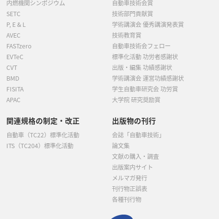
内燃機関シンポジウム
自動車技術会賞
SETC
技術部門貢献賞
P, E & L
学術講演会 優秀講演発表賞
AVEC
技術教育賞
FASTzero
自動車技術会フェロー
EVTeC
標準化活動 功労者感謝状
CVT
出版・編集 功績感謝状
BMD
学術講演会 運営功績感謝状
FISITA
学生自動車研究会 功労賞
APAC
大学院 研究奨励賞
関連規格の制定・改正
出版物の刊行
自動車（TC22）標準化活動
会誌「自動車技術」
ITS（TC204）標準化活動
論文集
文献の購入・調査
出版案内サイト
メルマガ発行
刊行物正誤表
各種刊行物