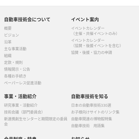
自動車技術会について
イベント案内
概要
イベントカレンダー
（主催・共催イベントのみ）
ビジョン
イベントカレンダー
沿革
（協賛・後援イベントを含む）
主な事業活動
協賛・後援・協力の申請
組織
定款・規則
情報開示・公告
各種お手続き
ペーパーレス促進活動
事業・活動紹介
自動車技術を知る
研究事業・活動紹介
日本の自動車技術330選
技術会議（部門委員会）
お子様向けサイトのリンク集
新連携創生センターと期間限定の委員
自動車関連の博物館特集
会
自動車技術 用語集
会員制度・特典
お知らせ