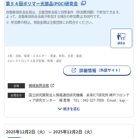
第５４回ポリマー光部品(POC)研究会
自動車技術会会員は、主催団体会員と同等条件（参加費同額）で参加できます。
よって、自動車技術会会員が参加する場合の参加費は 3000円です。
参加費の税込、税抜金額は主催団体にお問合せください。
講演会
#熱・流体、環境・エネルギー・資源、材料、生産・製造
#エレクトロニクス及び制御、情報・通信
詳細情報
（外部サイト）
機械振興会館
会場
国立研究開発法人情報通信研究機構 未来ICT研究所 神戸フロンテ
お問合せ
ィア研究センター 梶 貴博 TEL：042-327-7009 Email：kaji@
nict.go.jp
2025年12月2日（火）
～ 2025年12月2日（火）