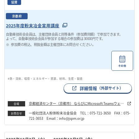
協賛
京都府
2025年度粉末冶金実用講座
自動車技術会会員は、主催団体会員と同等条件（参加費同額）で参加できます。
よって、自動車技術会会員が参加する場合の参加費は 30000円です。
参加費の税込、税抜金額は主催団体にお問合せください。
その他
#熱・流体、環境・エネルギー・資源、材料、生産・製造
詳細情報
（外部サイト）
京都経済センター（京都市） ならびにMicrosoft Teamsウェビ
会場
ナー
一般社団法人粉体粉末冶金協会 TEL：075-721-3650 FAX：075-
お問合せ
721-3653 Email：info@jspm.or.jp