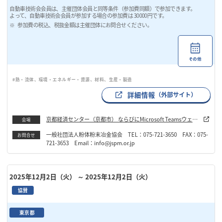
自動車技術会会員は、主催団体会員と同等条件（参加費同額）で参加できます。
よって、自動車技術会会員が参加する場合の参加費は 30000円です。
参加費の税込、税抜金額は主催団体にお問合せください。
その他
#熱・流体、環境・エネルギー・資源、材料、生産・製造
詳細情報
（外部サイト）
京都経済センター（京都市） ならびにMicrosoft Teamsウェビ
会場
ナー
一般社団法人粉体粉末冶金協会 TEL：075-721-3650 FAX：075-
お問合せ
721-3653 Email：info@jspm.or.jp
2025年12月2日（火）
～ 2025年12月2日（火）
協賛
東京都