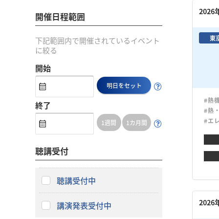
202
開催日程範囲
東
下記範囲内で開催されているイベント
に絞る
開始
明日をセット
#熱
終了
#熱
#エ
1週間
1カ月間
聴講受付
聴講受付中
202
講演発表受付中