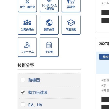
#エ
シンポジウム
大会・展示会
講演会
・講習会
公開委員会
国際会議
学生活動
202
フォーラム
その他
神奈
技術分野
熱機関
#熱
#熱
#社
動力伝達系
EV、HV