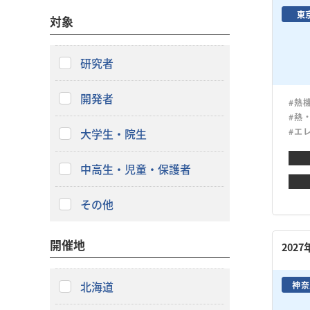
東
対象
研究者
開発者
#熱
#熱
大学生・院生
#エ
中高生・児童・保護者
その他
開催地
202
北海道
神奈