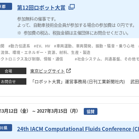
第12回ロボット大賞
京都
参加無料の催事です。
よって、自動車技術会会員が参加する場合の参加費は ０円です。
参加費の税込、税抜金額は主催団体にお問合せください。
機関
#動力伝達系
#EV、HV
#車両運動、車両開発、振動・騒音・乗り心地
・流体、環境・エネルギー・資源、材料、生産・製造
レクトロニクス及び制御、情報・通信
#社会システム、共通基盤、その他
東京ビッグサイト
会場
「ロボット大賞」運営事務局 (日刊工業新聞社内) 武田・林田・
お問合せ
7年3月12日（金）
～ 2027年3月15日（月）
協賛
24th IACM Computational Fluids Conference (C
川県