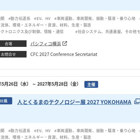
機関
#動力伝達系
#EV、HV
#車両運動、車両開発、振動・騒音・乗り心地
・流体、環境・エネルギー・資源、材料、生産・製造
レクトロニクス及び制御、情報・通信
#社会システム、共通基盤、その他
パシフィコ横浜
会場
CFC 2027 Conference Secretariat
お問合せ
7年5月26日（水）
～ 2027年5月28日（金）
主催
人とくるまのテクノロジー展 2027 YOKOHAMA
川県
機関
#動力伝達系
#EV、HV
#車両運動、車両開発、振動・騒音・乗り心地
・流体、環境・エネルギー・資源、材料、生産・製造