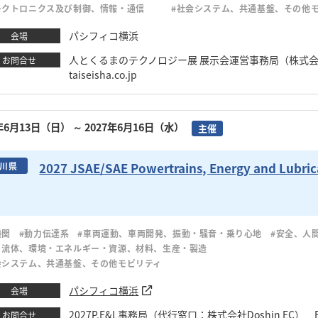
レクトロニクス及び制御、情報・通信
#社会システム、共通基盤、その他
パシフィコ横浜
会場
人とくるまのテクノロジー展 展示会運営事務局（株式会社大成社） 
お問合せ
taiseisha.co.jp
7年6月13日（日）
～ 2027年6月16日（水）
主催
2027 JSAE/SAE Powertrains, Energy and Lubric
川県
機関
#動力伝達系
#車両運動、車両開発、振動・騒音・乗り心地
#安全、人
・流体、環境・エネルギー・資源、材料、生産・製造
会システム、共通基盤、その他モビリティ
パシフィコ横浜
会場
2027P,E&L事務局（代行窓口：株式会社Doshin EC） Emai
お問合せ