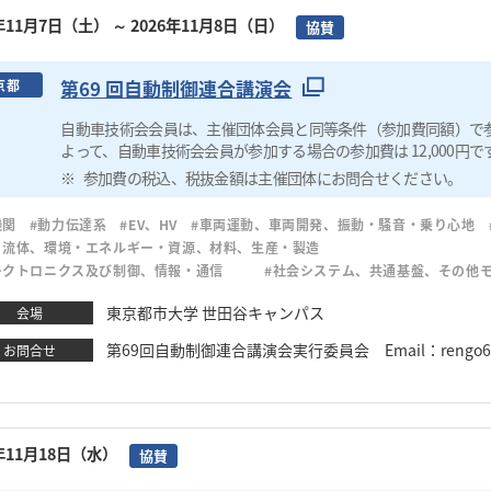
6年11月7日（土）
～ 2026年11月8日（日）
協賛
第69 回自動制御連合講演会
京都
自動車技術会会員は、主催団体会員と同等条件（参加費同額）で
よって、自動車技術会会員が参加する場合の参加費は 12,000円で
参加費の税込、税抜金額は主催団体にお問合せください。
機関
#動力伝達系
#EV、HV
#車両運動、車両開発、振動・騒音・乗り心地
・流体、環境・エネルギー・資源、材料、生産・製造
レクトロニクス及び制御、情報・通信
#社会システム、共通基盤、その他
東京都市大学 世田谷キャンパス
会場
第69回自動制御連合講演会実行委員会 Email：rengo69@
お問合せ
6年11月18日（水）
協賛