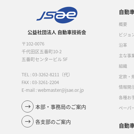
自動
概要
公益社団法人 自動車技術会
ビジョ
〒102-0076
沿革
千代田区五番町10-2
主な事
五番町センタービル 5F
組織
TEL :
03-3262-8211
（代）
定款・
FAX : 03-3261-2204
情報開
E-mail : webmaster@jsae.or.jp
各種お
本部・事務局のご案内
ペーパ
各支部のご案内
自動