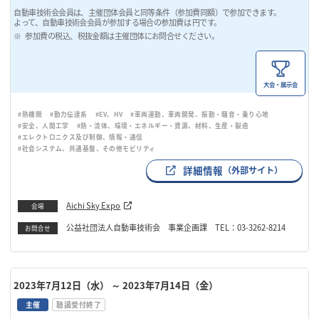
自動車技術会会員は、主催団体会員と同等条件（参加費同額）で参加できます。
よって、自動車技術会会員が参加する場合の参加費は 円です。
参加費の税込、税抜金額は主催団体にお問合せください。
大会・展示会
#熱機関
#動力伝達系
#EV、HV
#車両運動、車両開発、振動・騒音・乗り心地
#安全、人間工学
#熱・流体、環境・エネルギー・資源、材料、生産・製造
#エレクトロニクス及び制御、情報・通信
#社会システム、共通基盤、その他モビリティ
詳細情報
（外部サイト）
Aichi Sky Expo
会場
公益社団法人自動車技術会 事業企画課 TEL：03-3262-8214
お問合せ
2023年7月12日（水）
～ 2023年7月14日（金）
主催
聴講受付終了