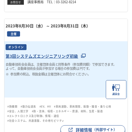
講座事務局 TEL：03-3262-8214
お問合せ
2023年8月30日（水）
～ 2023年8月31日（木）
主催
オンライン
第3回システムズエンジニアリング初級
自動車技術会会員は、主催団体会員と同等条件（参加費同額）で参加できます。
よって、自動車技術会会員が参加する場合の参加費は 円です。
参加費の税込、税抜金額は主催団体にお問合せください。
講演会
#熱機関
#動力伝達系
#EV、HV
#車両運動、車両開発、振動・騒音・乗り心地
#安全、人間工学
#熱・流体、環境・エネルギー・資源、材料、生産・製造
#エレクトロニクス及び制御、情報・通信
#社会システム、共通基盤、その他モビリティ
詳細情報
（外部サイト）