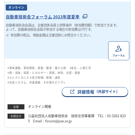
オンライン
自動車技術会フォーラム 2023年度夏季
自動車技術会会員は、主催団体会員と同等条件（参加費同額）で参加できます。
よって、自動車技術会会員が参加する場合の参加費は 円です。
参加費の税込、税抜金額は主催団体にお問合せください。
フォーラム
#車両運動、車両開発、振動・騒音・乗り心地
#安全、人間工学
#熱・流体、環境・エネルギー・資源、材料、生産・製造
#エレクトロニクス及び制御、情報・通信
#社会システム、共通基盤、その他モビリティ
詳細情報
（外部サイト）
オンライン開催
会場
公益社団法人自動車技術会 技術交流事業課 TEL：03-3262-823
お問合せ
5 Email：forum@jsae.or.jp