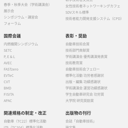
春季・秋季大会（学術講演会）
女性技術者ネットワーキングカフェ
展示会
SDVスキル標準
シンポジウム・講習会
技術者能力開発支援システム（CPD）
フォーラム
国際会議
表彰・奨励
内燃機関シンポジウム
自動車技術会賞
SETC
技術部門貢献賞
P, E & L
学術講演会 優秀講演発表賞
AVEC
技術教育賞
FASTzero
自動車技術会フェロー
EVTeC
標準化活動 功労者感謝状
CVT
出版・編集 功績感謝状
BMD
学術講演会 運営功績感謝状
FISITA
学生自動車研究会 功労賞
APAC
大学院 研究奨励賞
関連規格の制定・改正
出版物の刊行
自動車（TC22）標準化活動
会誌「自動車技術」
ITS（TC204）標準化活動
論文集