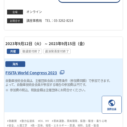
オンライン
会場
講座事務局 TEL：03-3262-8214
お問合せ
2023年9月12日（火）
～ 2023年9月15日（金）
共催
聴講受付終了
講演発表受付終了
海外
FISITA World Congress 2023
自動車技術会会員は、主催団体会員と同等条件（参加費同額）で参加できます。
よって、自動車技術会会員が参加する場合の参加費は 円です。
参加費の税込、税抜金額は主催団体にお問合せください。
国際会議
#熱機関
#動力伝達系
#EV、HV
#車両運動、車両開発、振動・騒音・乗り心地
#安全、人間工学
#熱・流体、環境・エネルギー・資源、材料、生産・製造