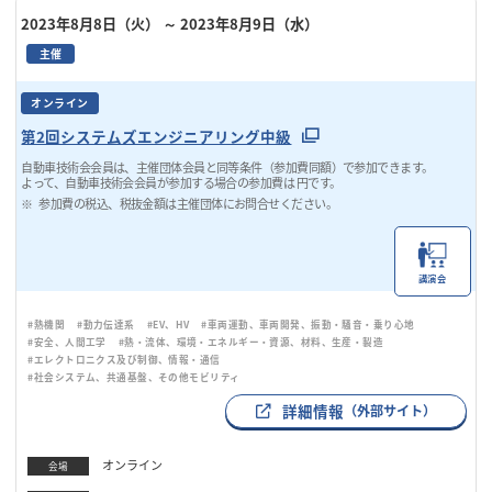
2023年8月8日（火）
～ 2023年8月9日（水）
主催
オンライン
第2回システムズエンジニアリング中級
自動車技術会会員は、主催団体会員と同等条件（参加費同額）で参加できます。
よって、自動車技術会会員が参加する場合の参加費は 円です。
参加費の税込、税抜金額は主催団体にお問合せください。
講演会
#熱機関
#動力伝達系
#EV、HV
#車両運動、車両開発、振動・騒音・乗り心地
#安全、人間工学
#熱・流体、環境・エネルギー・資源、材料、生産・製造
#エレクトロニクス及び制御、情報・通信
#社会システム、共通基盤、その他モビリティ
詳細情報
（外部サイト）
オンライン
会場