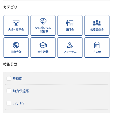
カテゴリ
シンポジウム
大会・展示会
講演会
公開委員会
・講習会
国際会議
学生活動
フォーラム
その他
技術分野
熱機関
動力伝達系
EV、HV