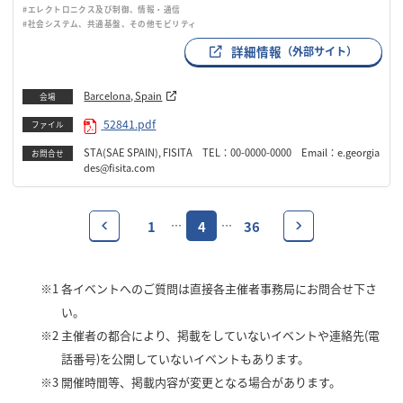
#エレクトロニクス及び制御、情報・通信
#社会システム、共通基盤、その他モビリティ
詳細情報
（外部サイト）
Barcelona, Spain
会場
52841.pdf
ファイル
STA(SAE SPAIN), FISITA TEL：00-0000-0000 Email：e.georgia
お問合せ
des@fisita.com
1
4
36
…
…
※1
各イベントへのご質問は直接各主催者事務局にお問合せ下さ
い。
※2
主催者の都合により、掲載をしていないイベントや連絡先(電
話番号)を公開していないイベントもあります。
※3
開催時間等、掲載内容が変更となる場合があります。