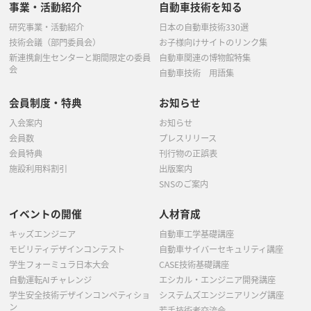
事業・活動紹介
自動車技術を知る
研究事業・活動紹介
日本の自動車技術330選
技術会議（部門委員会）
お子様向けサイトのリンク集
新連携創生センターと期間限定の委員
自動車関連の博物館特集
会
自動車技術 用語集
会員制度・特典
お知らせ
入会案内
お知らせ
会員数
プレスリリース
会員特典
刊行物の正誤表
施設利用料割引
出版案内
SNSのご案内
イベントの開催
人材育成
キッズエンジニア
自動車工学基礎講座
モビリティデザインコンテスト
自動車サイバーセキュリティ講座
学生フォーミュラ日本大会
CASE技術基礎講座
自動運転AIチャレンジ
エシカル・エンジニア開発講座
学生安全技術デザインコンペティショ
システムズエンジニアリング講座
ン
若手技術者交流会