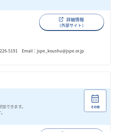
詳細情報
（外部サイト）
91 Email：jspe_koushu@jspe.or.jp
参加できます。
その他
す。