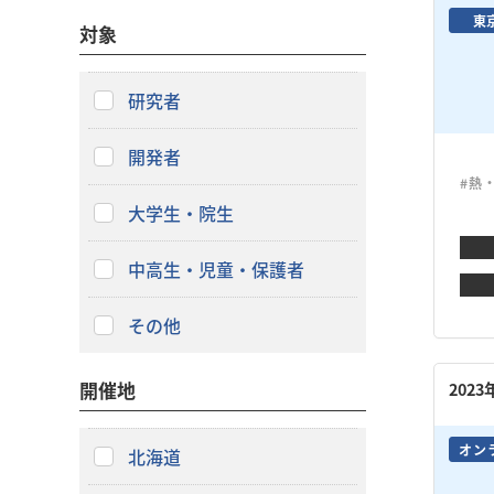
東
対象
研究者
開発者
#熱
大学生・院生
中高生・児童・保護者
その他
開催地
202
オン
北海道