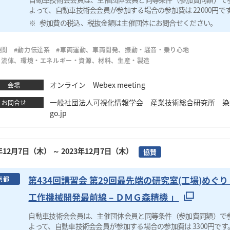
よって、自動車技術会会員が参加する場合の参加費は 22000円で
参加費の税込、税抜金額は主催団体にお問合せください。
機関
#動力伝達系
#車両運動、車両開発、振動・騒音・乗り心地
・流体、環境・エネルギー・資源、材料、生産・製造
オンライン Webex meeting
会場
一般社団法人可視化情報学会 産業技術総合研究所 染矢聡 TEL：0
お問合せ
go.jp
3年12月7日（木）
～ 2023年12月7日（木）
協賛
第434回講習会 第29回最先端の研究室(工場)め
京都
工作機械開発最前線 – ＤＭＧ森精機 」
自動車技術会会員は、主催団体会員と同等条件（参加費同額）で
よって、自動車技術会会員が参加する場合の参加費は 3300円です