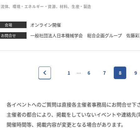
・流体、環境・エネルギー・資源、材料、生産・製造
オンライン開催
会場
一般社団法人日本機械学会 総合企画グループ 佐藤彩乃 TEL：03
お問合せ
1
6
7
8
9
…
1
各イベントへのご質問は直接各主催者事務局にお問合せ下
2
主催者の都合により、掲載をしていないイベントや連絡先(
3
開催時間等、掲載内容が変更となる場合があります。