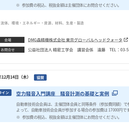
参加費の税込、税抜金額は主催団体にお問合せください。
・流体、環境・エネルギー・資源、材料、生産・製造
DMG森精機株式会社 東京グローバルヘッドクォータ
会場
公益社団法人 精密工学会 講習会係 遠藤 TEL：03-5226-51
お問合せ
3年12月14日（木）
協賛
空力騒音入門講座 騒音計測の基礎と実例
ライン
自動車技術会会員は、主催団体会員と同等条件（参加費同額）で
よって、自動車技術会会員が参加する場合の参加費は 17000円で
参加費の税込、税抜金額は主催団体にお問合せください。