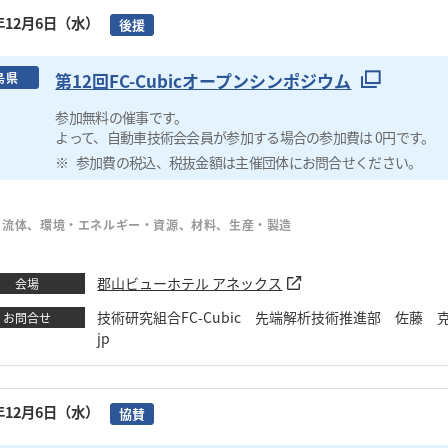
3年12月6日（水）
後援
第12回FC-Cubicオープンシンポジウム
島県
参加無料の催事です。
よって、自動車技術会会員が参加する場合の参加費は 0円です。
参加費の税込、税抜金額は主催団体にお問合せください。
・流体、環境・エネルギー・資源、材料、生産・製造
郡山ビューホテル アネックス
会場
技術研究組合FC-Cubic 先端解析技術推進部 佐藤 克己 TEL：0
お問合せ
jp
3年12月6日（水）
協賛