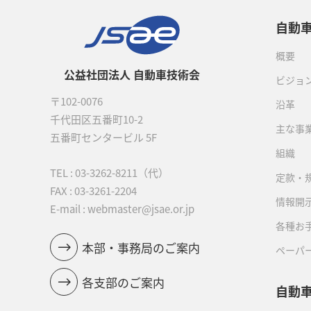
自動
概要
公益社団法人 自動車技術会
ビジョ
〒102-0076
沿革
千代田区五番町10-2
主な事
五番町センタービル 5F
組織
TEL :
03-3262-8211
（代）
定款・
FAX : 03-3261-2204
情報開
E-mail : webmaster@jsae.or.jp
各種お
本部・事務局のご案内
ペーパ
各支部のご案内
自動