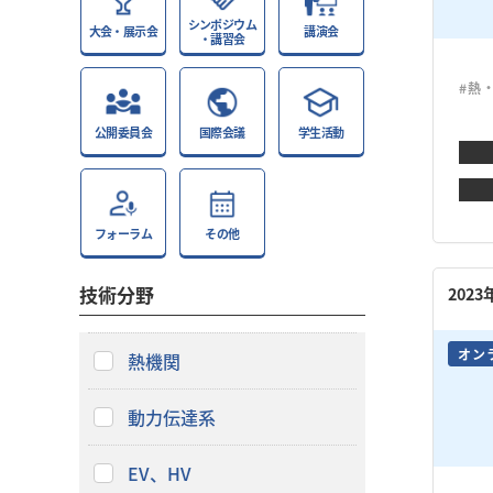
シンポジウム
大会・展示会
講演会
・講習会
#熱
公開委員会
国際会議
学生活動
フォーラム
その他
技術分野
202
オン
熱機関
動力伝達系
EV、HV