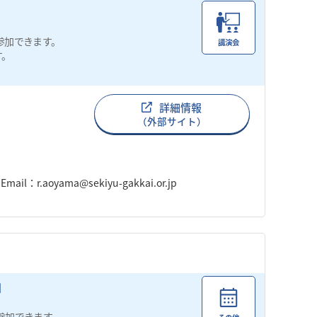
参加できます。
講演会
す。
詳細情報
（外部サイト）
：r.aoyama@sekiyu-gakkai.or.jp
参加できます。