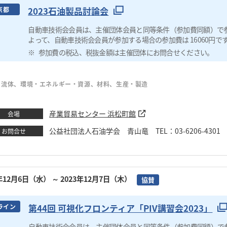
2023石油製品討論会
京都
自動車技術会会員は、主催団体会員と同等条件（参加費同額）で
よって、自動車技術会会員が参加する場合の参加費は 16060円で
参加費の税込、税抜金額は主催団体にお問合せください。
・流体、環境・エネルギー・資源、材料、生産・製造
産業貿易センター 浜松町館
会場
公益社団法人石油学会 青山竜 TEL：03-6206-4301 Email
お問合せ
3年12月6日（水）
～ 2023年12月7日（木）
協賛
第44回 可視化フロンティア「PIV講習会2023」
ライン
自動車技術会会員は、主催団体会員と同等条件（参加費同額）で