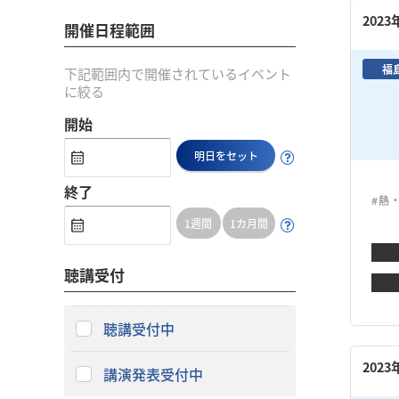
202
開催日程範囲
福
下記範囲内で開催されているイベント
に絞る
開始
明日をセット
終了
#熱
1週間
1カ月間
聴講受付
聴講受付中
202
講演発表受付中