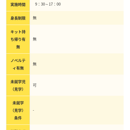
9：30～17：00
実施時間
無
身長制限
キット持
無
ち帰り有
無
ノベルテ
無
ィ有無
未就学児
可
（見学）
未就学
-
（見学）
条件