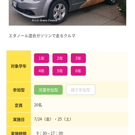
エタノール混合ガソリンで走るクルマ
1年
2年
3年
対象学年
4年
5年
6年
参加型
児童参加型
親子参加型
20名
定員
7/24（金）・25（土）
実施日
9：30～17：00
実施時間