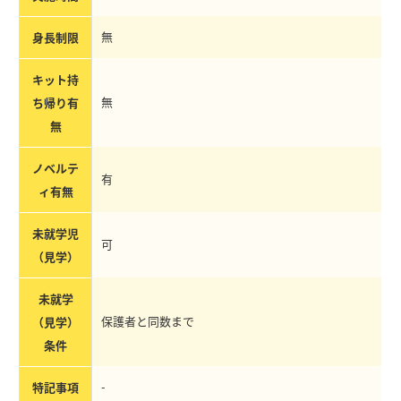
無
身長制限
キット持
無
ち帰り有
無
ノベルテ
有
ィ有無
未就学児
可
（見学）
未就学
保護者と同数まで
（見学）
条件
-
特記事項