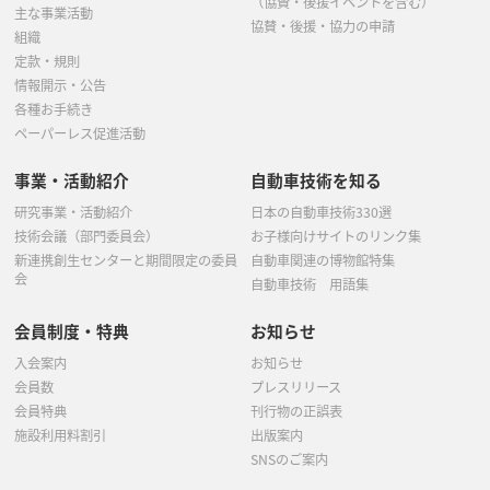
（協賛・後援イベントを含む）
1月
(5)
主な事業活動
協賛・後援・協力の申請
組織
定款・規則
情報開示・公告
各種お手続き
ペーパーレス促進活動
事業・活動紹介
自動車技術を知る
研究事業・活動紹介
日本の自動車技術330選
技術会議（部門委員会）
お子様向けサイトのリンク集
新連携創生センターと期間限定の委員
自動車関連の博物館特集
会
自動車技術 用語集
会員制度・特典
お知らせ
入会案内
お知らせ
会員数
プレスリリース
会員特典
刊行物の正誤表
施設利用料割引
出版案内
SNSのご案内