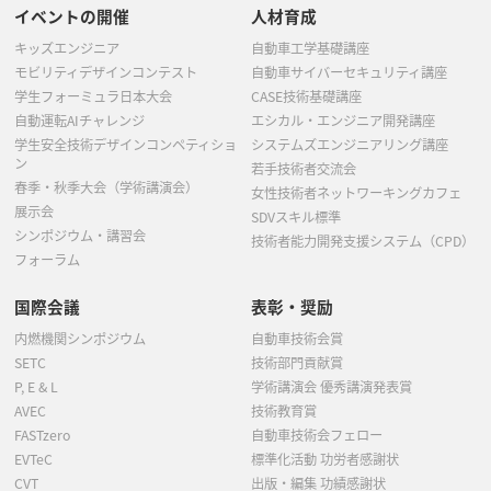
イベントの開催
人材育成
キッズエンジニア
自動車工学基礎講座
モビリティデザインコンテスト
自動車サイバーセキュリティ講座
学生フォーミュラ日本大会
CASE技術基礎講座
自動運転AIチャレンジ
エシカル・エンジニア開発講座
学生安全技術デザインコンペティショ
システムズエンジニアリング講座
ン
若手技術者交流会
春季・秋季大会（学術講演会）
女性技術者ネットワーキングカフェ
展示会
SDVスキル標準
シンポジウム・講習会
技術者能力開発支援システム（CPD）
フォーラム
国際会議
表彰・奨励
内燃機関シンポジウム
自動車技術会賞
SETC
技術部門貢献賞
P, E & L
学術講演会 優秀講演発表賞
AVEC
技術教育賞
FASTzero
自動車技術会フェロー
EVTeC
標準化活動 功労者感謝状
CVT
出版・編集 功績感謝状