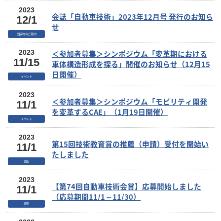
2023
会誌「自動車技術」2023年12月号 発行のお知ら
12/1
せ
出版物のご案内
＜参加者募集＞シンポジウム「変革期における
2023
11/15
車体構造形成を探る」開催のお知らせ（12月15
日開催）
イベント
2023
＜参加者募集＞シンポジウム「モビリティ開発
11/1
を変革するCAE」（1月19日開催）
イベント
2023
第15回技術教育賞の推薦（申請）受付を開始い
11/1
たしました
表彰
2023
【第74回自動車技術会賞】応募開始しました
11/1
（応募期間11/1～11/30）
表彰