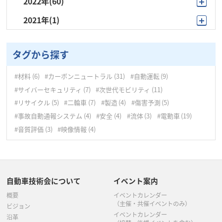
2022年
(60)
12月
(4)
11月
(5)
10月
(9)
5月
(4)
2021年
(1)
12月
(10)
11月
(5)
10月
(4)
9月
(15)
4月
(5)
9月
(1)
11月
(7)
10月
(9)
9月
(21)
8月
(3)
3月
(4)
タグから探す
10月
(5)
9月
(8)
8月
(5)
7月
(6)
2月
(1)
#材料
(6)
#カーボンニュートラル
(31)
#自動運転
(9)
9月
(4)
8月
(5)
7月
(6)
6月
(3)
1月
(4)
#サイバーセキュリティ
(7)
#次世代モビリティ
(11)
8月
(5)
7月
(2)
#リサイクル
(5)
#二輪車
(7)
#製造
(4)
#傷害予測
(5)
6月
(4)
5月
(4)
#事故自動通報システム
(4)
#安全
(4)
#流体
(3)
#電動車
(19)
7月
(5)
6月
(4)
5月
(2)
4月
(3)
#音質評価
(3)
#映像情報
(4)
6月
(3)
5月
(6)
4月
(2)
3月
(5)
5月
(6)
4月
(3)
3月
(5)
2月
(1)
自動車技術会について
イベント案内
4月
(7)
3月
(4)
2月
(4)
1月
(4)
概要
イベントカレンダー
3月
(8)
2月
(7)
（主催・共催イベントのみ）
1月
(5)
ビジョン
イベントカレンダー
沿革