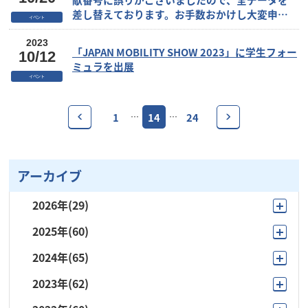
差し替えております。お手数おかけし大変申し
イベント
訳ございませんが、既にダウンロードされた方
は再度ダウンロードし直していただきますよう
2023
「JAPAN MOBILITY SHOW 2023」に学生フォー
10/12
お願い申し上げます。
ミュラを出展
イベント
1
14
24
…
…
アーカイブ
2026年
(29)
2025年
(60)
8月
(4)
2024年
(65)
12月
(4)
7月
(6)
2023年
(62)
12月
(2)
11月
(3)
6月
(1)