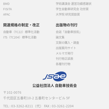
BMD
学術講演会 運営功績感謝状
FISITA
学生自動車研究会 功労賞
APAC
大学院 研究奨励賞
関連規格の制定・改正
出版物の刊行
自動車（TC22）標準化活動
会誌「自動車技術」
ITS（TC204）標準化活動
論文集
文献の購入・調査
出版案内サイト
メルマガ発行
刊行物正誤表
各種刊行物
公益社団法人 自動車技術会
〒102-0076
千代田区五番町10-2
五番町センタービル 5F
TEL :
03-3262-8211
（代）
FAX : 03-3261-2204