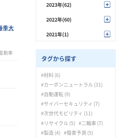
12月
(2)
2023年
(62)
5月
(4)
10月
(9)
11月
(5)
12月
(4)
2022年
(60)
4月
(5)
9月
(15)
10月
(4)
年春季大
11月
(5)
12月
(10)
3月
(4)
2021年
(1)
8月
(3)
9月
(21)
10月
(9)
11月
(7)
2月
(1)
9月
(1)
7月
(6)
8月
(5)
電動車
9月
(8)
10月
(5)
1月
(4)
タグから探す
6月
(3)
7月
(6)
8月
(5)
9月
(4)
5月
(4)
6月
(4)
#材料
(6)
7月
(2)
8月
(5)
4月
(3)
#カーボンニュートラル
(31)
5月
(2)
6月
(4)
7月
(5)
#自動運転
(9)
3月
(5)
4月
(2)
5月
(6)
#サイバーセキュリティ
(7)
6月
(3)
2月
(1)
3月
(5)
#次世代モビリティ
(11)
4月
(3)
5月
(6)
1月
(4)
2月
(4)
#リサイクル
(5)
#二輪車
(7)
3月
(4)
4月
(7)
#製造
(4)
#傷害予測
(5)
1月
(5)
2月
(7)