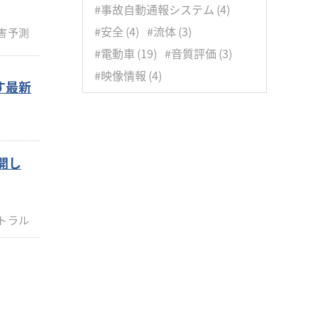
3月
(8)
#事故自動通報システム
(4)
1月
(5)
#安全
(4)
#流体
(3)
害予測
#電動車
(19)
#音質評価
(3)
#映像情報
(4)
す最新
公開し
トラル