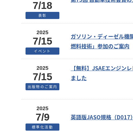
7/18
表彰
2025
ガソリン・ディーゼル機
7/15
燃料技術」参加のご案内
イベント
【無料】JSAEエンジンレビ
2025
7/15
ました
出版物のご案内
2025
7/9
英語版JASO規格（D017
標準化活動