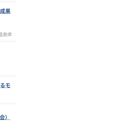
の成果
電動車
によるモ
員会）