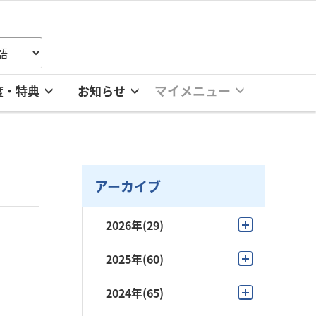
マイメニュー
度・特典
お知らせ
アーカイブ
2026年
(29)
8月
(4)
2025年
(60)
7月
(6)
12月
(4)
2024年
(65)
6月
(1)
11月
(3)