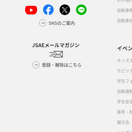
自動車
自動車
SNSのご案内
JSAEメールマガジン
イベ
キッズ
登録・解除はこちら
モビリ
学生フ
自動運転
学生安
春季・
展示会