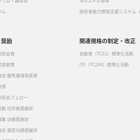
ジウム・講習会
SDVスキル標準
ラム
技術者能力開発支援システム（
・奨励
関連規格の制定・改正
技術会賞
自動車（TC22）標準化活動
門貢献賞
ITS（TC204）標準化活動
演会 優秀講演発表賞
育賞
技術会フェロー
活動 功労者感謝状
編集 功績感謝状
演会 運営功績感謝状