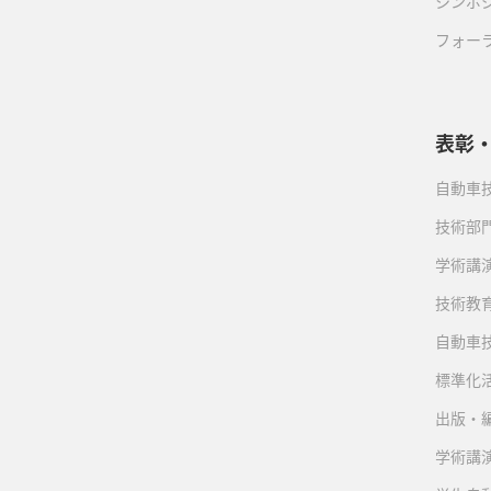
シンポ
フォー
表彰
自動車
技術部
学術講
技術教
自動車
標準化
出版・
学術講