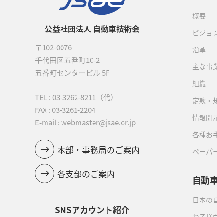
概要
公益社団法人 自動車技術会
ビジョ
〒102-0076
沿革
千代田区五番町10-2
主な事
五番町センタービル 5F
組織
TEL :
03-3262-8211
（代）
定款・
FAX : 03-3261-2204
情報開
E-mail : webmaster@jsae.or.jp
各種お
本部・事務局のご案内
ペーパ
各支部のご案内
自動
日本の自
SNSアカウント紹介
お子様