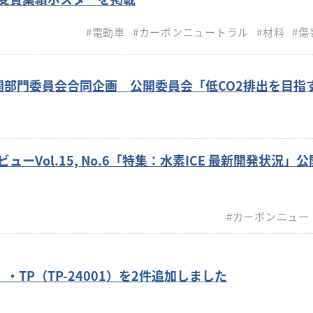
#電動車
#カーボンニュートラル
#材料
#傷
関部門委員会合同企画 公開委員会「低CO2排出を目指
ューVol.15, No.6「特集：水素ICE 最新開発状況」
#カーボンニュー
）・TP（TP-24001）を2件追加しました