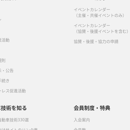
イベントカレンダー
（主催・共催イベントのみ）
ン
イベントカレンダー
（協賛・後援イベントを含む
業活動
協賛・後援・協力の申請
規則
示・公告
手続き
ーレス促進活動
車技術を知る
会員制度・特典
動車技術330選
入会案内
向けサイトのリンク集
会員数