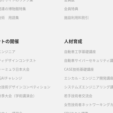
関連の博物館特集
会員特典
技術 用語集
施設利用料割引
ントの開催
人材育成
エンジニア
自動車工学基礎講座
ティデザインコンテスト
自動車サイバーセキュリティ
ォーミュラ日本大会
CASE技術基礎講座
AIチャレンジ
エシカル・エンジニア開発講
全技術デザインコンペティション
システムズエンジニアリング
秋季大会（学術講演会）
若手技術者交流会
女性技術者ネットワーキング