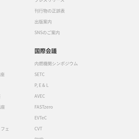
刊行物の正誤表
出版案内
SNSのご案内
国際会議
内燃機関シンポジウム
講座
SETC
P, E & L
座
AVEC
講座
FASTzero
EVTeC
カフェ
CVT