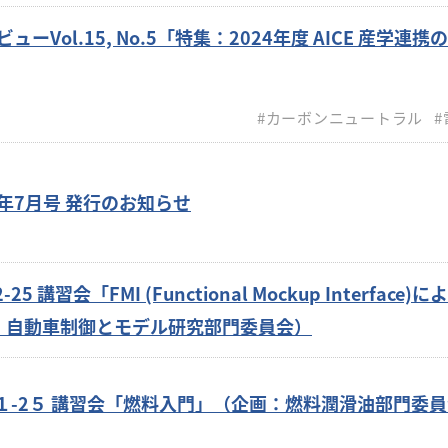
ーVol.15, No.5「特集：2024年度 AICE 産学連携
#カーボンニュートラル
#
年7月号 発行のお知らせ
 講習会「FMI (Functional Mockup Interface)
：自動車制御とモデル研究部門委員会）
0１-2５ 講習会「燃料入門」（企画：燃料潤滑油部門委