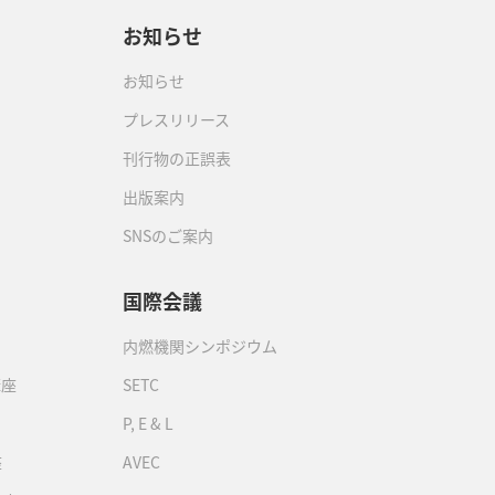
お知らせ
お知らせ
プレスリリース
刊行物の正誤表
出版案内
SNSのご案内
国際会議
内燃機関シンポジウム
講座
SETC
P, E & L
座
AVEC