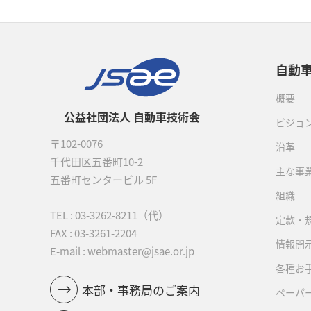
自動
概要
公益社団法人 自動車技術会
ビジョ
〒102-0076
沿革
千代田区五番町10-2
主な事
五番町センタービル 5F
組織
TEL :
03-3262-8211
（代）
定款・
FAX : 03-3261-2204
情報開
E-mail : webmaster@jsae.or.jp
各種お
本部・事務局のご案内
ペーパ