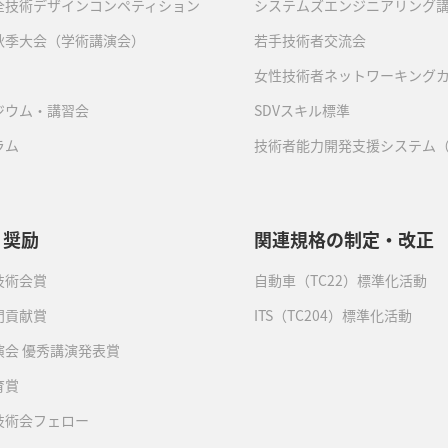
全技術デザインコンペティション
システムズエンジニアリング
秋季大会（学術講演会）
若手技術者交流会
女性技術者ネットワーキング
ジウム・講習会
SDVスキル標準
ラム
技術者能力開発支援システム（
・奨励
関連規格の制定・改正
技術会賞
自動車（TC22）標準化活動
門貢献賞
ITS（TC204）標準化活動
演会 優秀講演発表賞
育賞
技術会フェロー