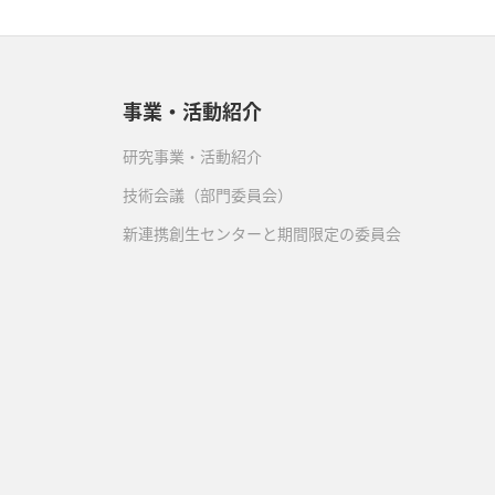
3月
(2)
4月
(1)
2月
(1)
3月
(4)
事業・活動紹介
2月
(1)
研究事業・活動紹介
技術会議（部門委員会）
新連携創生センターと期間限定の委員会
）