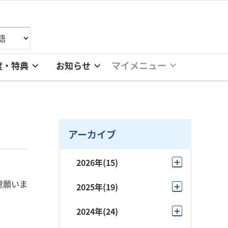
マイメニュー
度・特典
お知らせ
アーカイブ
2026年
(15)
7月
(2)
慮願いま
2025年
(19)
6月
(4)
11月
(3)
2024年
(24)
5月
(4)
10月
(2)