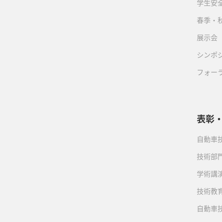
学生安
春季・
展示会
シンポ
フォー
表彰
自動車
技術部
学術講
技術教
自動車