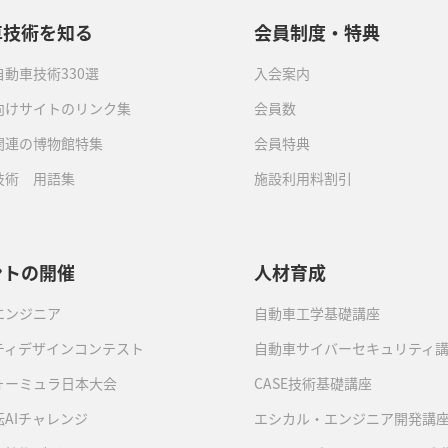
車技術を知る
会員制度・特典
動車技術330選
入会案内
向けサイトのリンク集
会員数
関連の博物館特集
会員特典
技術 用語集
施設利用料割引
ントの開催
人材育成
エンジニア
自動車工学基礎講座
ティデザインコンテスト
自動車サイバーセキュリティ
ォーミュラ日本大会
CASE技術基礎講座
AIチャレンジ
エシカル・エンジニア開発講