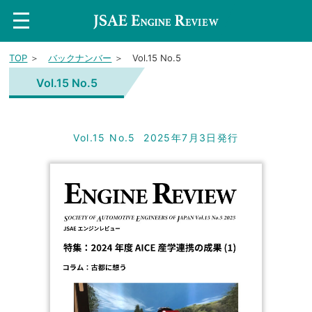
t
o
g
g
TOP
＞
バックナンバー
＞ Vol.15 No.5
l
e
n
Vol.15 No.5
a
v
i
g
a
Vol.15 No.5
2025年7月3日発行
t
i
o
n