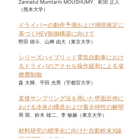
Zannatul Mumtarin MOUSHUMY、町田 正人
（熊本大学）
ドライバーの動作予測および感情推定に
基づくHEV制御構築に向けて
野田 雄斗、山﨑 由大（東京大学）
シリーズハイブリッド電気自動車におけ
るドライバのアクセル操作緩和による省
燃費制御
森 大輝、平田 光男（宇都宮大学）
直接サンプリング法を用いた壁面近傍に
おける冷炎の構造および着火特性の解明
周 萌、鈴木 雄二、李 敏赫（東京大学）
材料研究の標準化に向けた自動粉末X線