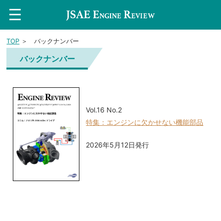
t
o
g
g
TOP
＞ バックナンバー
l
e
n
バックナンバー
a
v
i
g
a
t
i
Vol.16 No.2
o
特集：エンジンに欠かせない機能部品
n
2026年5月12日発行