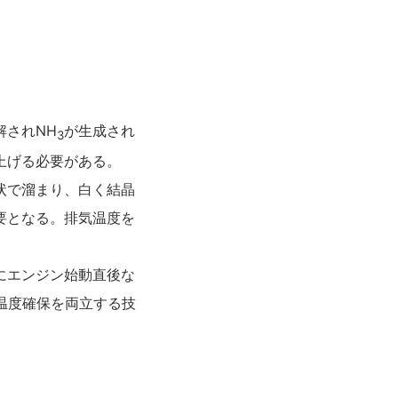
されNH
が生成され
3
上げる必要がある。
状で溜まり、白く結晶
要となる。排気温度を
にエンジン始動直後な
温度確保を両立する技