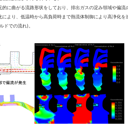
的に曲がる流路形状をしており、排出ガスの淀み領域や偏流
化により、低温時から高負荷時まで熱流体制御により高浄化を
ルドでの流れ)。