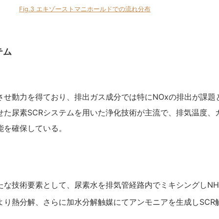
Fig.3 エキゾーストマニホールドでの流れ分布
テム
せ動力を得ており、排出ガス成分では特にNOxの排出が課題と
せた尿素SCRシステムを用いた浄化技術が主流で、排気温度、
能を確保している。
たな技術要素として、尿素水を排気管経路内でミキシングしN
り熱分解、さらに加水分解触媒にてアンモニアを生成しSCR触