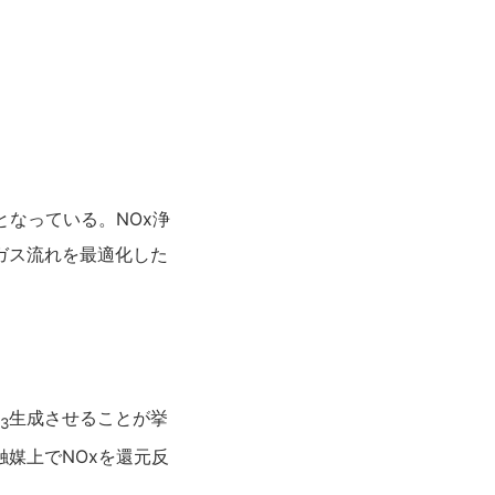
なっている。NOx浄
ガス流れを最適化した
H
生成させることが挙
3
媒上でNOxを還元反