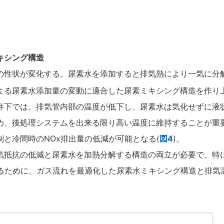
キシング構造
性状が変化する。尿素水を添加すると排気熱により一気に分解
よる尿素水添加量の変動に適合した尿素ミキシング構造を作り
下では、排気管内部の温度が低下し、尿素水は気化せずに液
め、後処理システムを出来る限り高い温度に維持することが重
と冷間時のNOx排出量の低減が可能となる(
図4
)。
抵抗の低減と尿素水を加熱分解する構造の両立が必要で、特
するために、ガス流れを最適化した尿素水ミキシング構造と排気