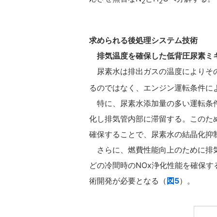
2
2
求められる後処理システム技術
排気温度を確保した低背圧尿素ミ
尿素水は排出ガスの温度によりその
るのではなく、エンジン運転条件に
特に、尿素水添加量の多い運転条件
化し排気管内部に滞留する。このた
確保することで、尿素水の結晶化抑制
さらに、燃費性能向上のために排気
どの冷間時のNOx浄化性能を確保
術開発が必要となる（
図5
）。