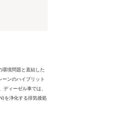
の環境問題と直結した
レーンのハイブリット
方、ディーゼル車では、
N)を浄化する排気後処