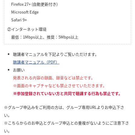
Firefox 27+ (自動更新付き)
Microsoft Edge
Safari 9+
②インターネット環境
最低：1Mbps以上、推奨：5Mbps以上
聴講者マニュアルを下記よりご覧いただけます。
聴講者マニュアル（PDF）
お願い
発表される内容の録画、録音などは
禁止
です。
※画面のキャプチャなども禁止させていただきます。
※参加登録されていない方と共同で聴講する行為も禁止です。
※グループ申込みをご利用の方は、グループ専用URLよりお申込下さ
い。
※こちらからのお申込とグループ申込との重複がないようにご注意下さ
い。