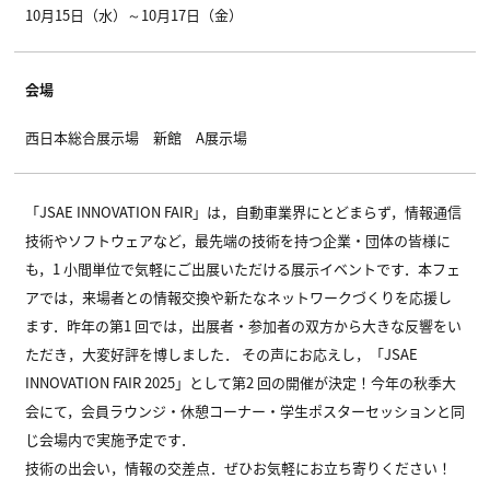
10月15日（水）～10月17日（金）
会場
西日本総合展示場 新館 A展示場
「JSAE INNOVATION FAIR」は，自動車業界にとどまらず，情報通信
技術やソフトウェアなど，最先端の技術を持つ企業・団体の皆様に
も，1 小間単位で気軽にご出展いただける展示イベントです．本フェ
アでは，来場者との情報交換や新たなネットワークづくりを応援し
ます．昨年の第1 回では，出展者・参加者の双方から大きな反響をい
ただき，大変好評を博しました． その声にお応えし，「JSAE
INNOVATION FAIR 2025」として第2 回の開催が決定！今年の秋季大
会にて，会員ラウンジ・休憩コーナー・学生ポスターセッションと同
じ会場内で実施予定です．
技術の出会い，情報の交差点．ぜひお気軽にお立ち寄りください！