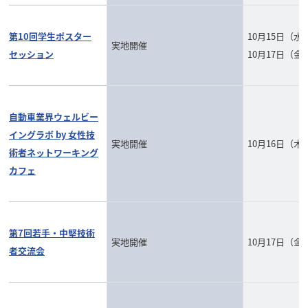
第10回学生ポスター
10月15日（水
実地開催
セッション
10月17日（金
自動車業界ウェルビー
イングラボ by 女性技
実地開催
10月16日（木
術者ネットワーキング
カフェ
第7回若手・中堅技術
実地開催
10月17日（金
者交流会