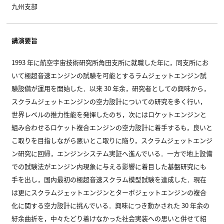
九州支部
講演要旨
1993 年に航空宇宙技術研究所角田支所に就職した年に，同支所にお
いて極超音速エンジンの試験を可能とするラムジェットエンジン試
験設備が運用を開始した．以来 30 年余，研究者としての興味から，
スクラムジェットエンジンの空力設計についての研究を多く行い，
世界レベルの推力性能を発揮したのち，次にはロケットエンジンと
組み合わせるロケット複合エンジンの空力設計に着手するも，良いと
こ取りを目指しながら悪いとこ取りに陥り，スクラムジェットエンジ
ン研究に回帰，エンジンシステム実証へ進んでいる．一方で地上設備
での試験法がエンジン内現象に与える影響に着目した基盤研究にも
手を出し，国内最初の極超音速スクラム模型試験を達成した．現在
は更にスクラムジェットエンジンとターボジェットエンジンの複合
化に関する空力設計に挑んでいる．興味につき動かされた 30 年余の
紆余曲折を，中々たどり着けなかった社会実装への思いと併せて紹