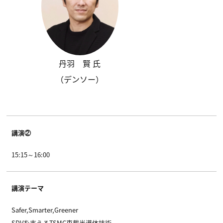
丹羽 賢 氏
（デンソー）
講演②
15:15～16:00
講演テーマ
Safer,Smarter,Greener
SDVを支えるTSMC車載半導体技術