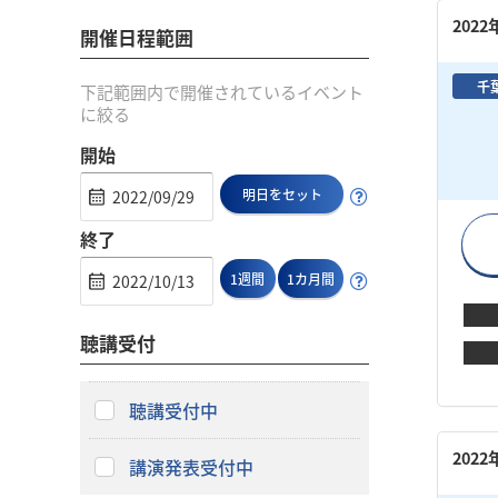
202
開催日程範囲
千
下記範囲内で開催されているイベント
に絞る
開始
明日をセット
終了
1週間
1カ月間
聴講受付
聴講受付中
202
講演発表受付中