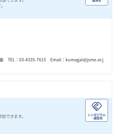
講演会
す。
-4335-7615 Email：kumagai@jsme.or.j
シンポジウム
参加できます。
・講習会
。