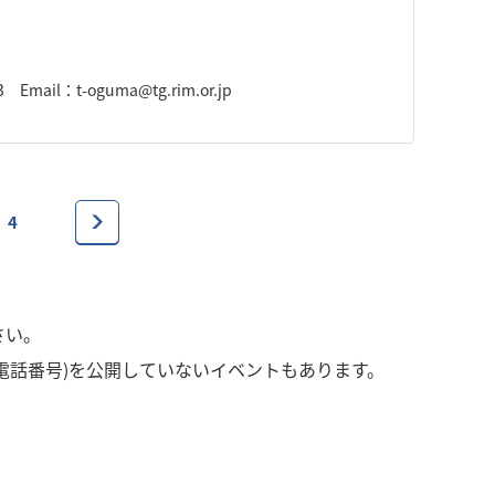
ail：t-oguma@tg.rim.or.jp
4
さい。
電話番号)を公開していないイベントもあります。