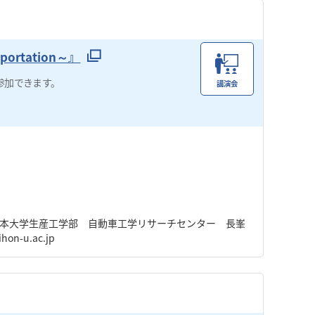
ortation～』
参加できます。
講演会
。
本大学生産工学部 自動車工学リサーチセンター 長峯
ihon-u.ac.jp