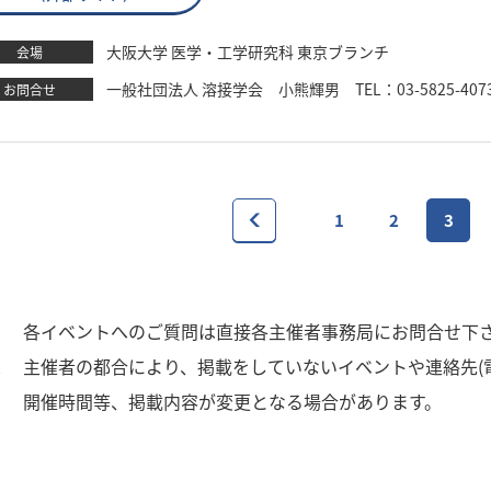
大阪大学 医学・工学研究科 東京ブランチ
会場
一般社団法人 溶接学会 小熊輝男 TEL：03-5825-4073 Em
お問合せ
1
2
3
1
各イベントへのご質問は直接各主催者事務局にお問合せ下
2
主催者の都合により、掲載をしていないイベントや連絡先(
3
開催時間等、掲載内容が変更となる場合があります。