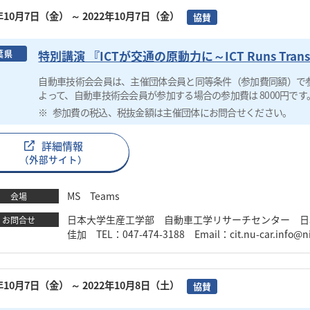
2年10月7日（金）
～ 2022年10月7日（金）
協賛
特別講演 『ICTが交通の原動力に～ICT Runs Transp
葉県
自動車技術会会員は、主催団体会員と同等条件（参加費同額）で
よって、自動車技術会会員が参加する場合の参加費は 8000円です
参加費の税込、税抜金額は主催団体にお問合せください。
詳細情報
（外部サイト）
MS Teams
会場
日本大学生産工学部 自動車工学リサーチセンター 日
お問合せ
佳加 TEL：047-474-3188 Email：cit.nu-car.info@n
2年10月7日（金）
～ 2022年10月8日（土）
協賛