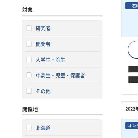
石
対象
研究者
開発者
大学生・院生
中高生・児童・保護者
その他
開催地
202
オン
北海道