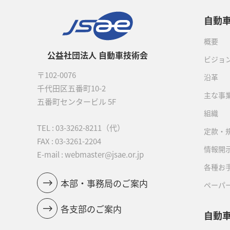
自動
概要
公益社団法人 自動車技術会
ビジョ
〒102-0076
沿革
千代田区五番町10-2
主な事
五番町センタービル 5F
組織
TEL :
03-3262-8211
（代）
定款・
FAX : 03-3261-2204
情報開
E-mail : webmaster@jsae.or.jp
各種お
本部・事務局のご案内
ペーパ
各支部のご案内
自動