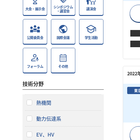
シンポジウム
大会・展示会
講演会
・講習会
公開委員会
国際会議
学生活動
フォーラム
その他
202
技術分野
東
熱機関
動力伝達系
EV、HV