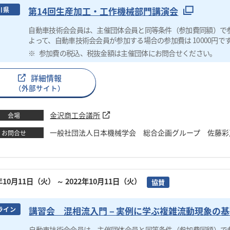
第14回生産加工・工作機械部門講演会
川県
自動車技術会会員は、主催団体会員と同等条件（参加費同額）で
よって、自動車技術会会員が参加する場合の参加費は 10000円で
参加費の税込、税抜金額は主催団体にお問合せください。
詳細情報
（外部サイト）
金沢商工会議所
会場
一般社団法人日本機械学会 総合企画グループ 佐藤彩乃 TEL：03
お問合せ
2年10月11日（火）
～ 2022年10月11日（火）
協賛
講習会 混相流入門－実例に学ぶ複雑流動現象の基
ライン
自動車技術会会員は、主催団体会員と同等条件（参加費同額）で