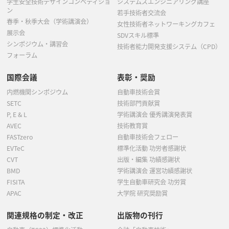
学生安全技術デザインコンペティショ
システムズエンジニアリング講座
ン
若手技術者交流会
春季・秋季大会（学術講演会）
女性技術者ネットワーキングカフェ
展示会
SDVスキル標準
シンポジウム・講習会
技術者能力開発支援システム（CPD）
フォーラム
国際会議
表彰・奨励
内燃機関シンポジウム
自動車技術会賞
SETC
技術部門貢献賞
P, E & L
学術講演会 優秀講演発表賞
AVEC
技術教育賞
FASTzero
自動車技術会フェロー
EVTeC
標準化活動 功労者感謝状
CVT
出版・編集 功績感謝状
BMD
学術講演会 運営功績感謝状
FISITA
学生自動車研究会 功労賞
APAC
大学院 研究奨励賞
関連規格の制定・改正
出版物の刊行