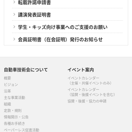
転載許諾申請書
講演発表証明書
学生・キッズ向け事業へのご支援のお願い
会員証明書（在会証明）発行のお知らせ
自動車技術会について
イベント案内
概要
イベントカレンダー
（主催・共催イベントのみ）
ビジョン
イベントカレンダー
沿革
（協賛・後援イベントを含む）
主な事業活動
協賛・後援・協力の申請
組織
定款・規則
情報開示・公告
各種お手続き
ペーパーレス促進活動