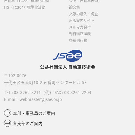
自動車（TC22）標準化活動
会誌「自動車技術」
ITS（TC204）標準化活動
論文集
文献の購入・調査
出版案内サイト
メルマガ発行
刊行物正誤表
各種刊行物
公益社団法人 自動車技術会
〒102-0076
千代田区五番町10-2
五番町センタービル 5F
TEL :
03-3262-8211
（代）
FAX : 03-3261-2204
E-mail : webmaster@jsae.or.jp
本部・事務局のご案内
各支部のご案内