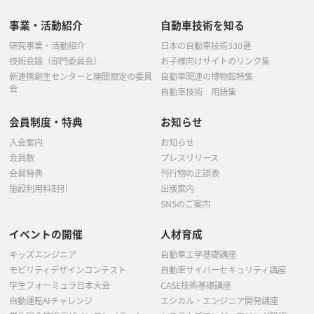
事業・活動紹介
自動車技術を知る
研究事業・活動紹介
日本の自動車技術330選
技術会議（部門委員会）
お子様向けサイトのリンク集
新連携創生センターと期間限定の委員
自動車関連の博物館特集
会
自動車技術 用語集
会員制度・特典
お知らせ
入会案内
お知らせ
会員数
プレスリリース
会員特典
刊行物の正誤表
施設利用料割引
出版案内
SNSのご案内
イベントの開催
人材育成
キッズエンジニア
自動車工学基礎講座
モビリティデザインコンテスト
自動車サイバーセキュリティ講座
学生フォーミュラ日本大会
CASE技術基礎講座
自動運転AIチャレンジ
エシカル・エンジニア開発講座