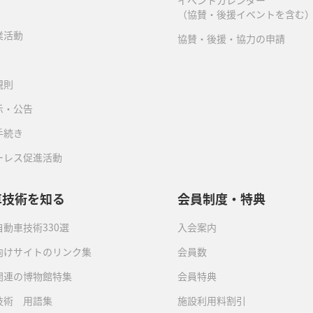
イベントカレンダー
（協賛・後援イベントを含む
業活動
協賛・後援・協力の申請
規則
示・公告
手続き
ーレス促進活動
車技術を知る
会員制度・特典
動車技術330選
入会案内
向けサイトのリンク集
会員数
関連の博物館特集
会員特典
技術 用語集
施設利用料割引