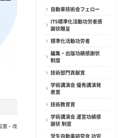
自動車技術会フェロー
ITS標準化活動功労者感
謝状贈呈
標準化活動功労者
編集・出版功績感謝状
制度
技術部門貢献賞
学術講演会 優秀講演発
表賞
技術教育賞
学術講演会 運営功績感
謝状 制度
設置・改
学生自動車研究会 功労