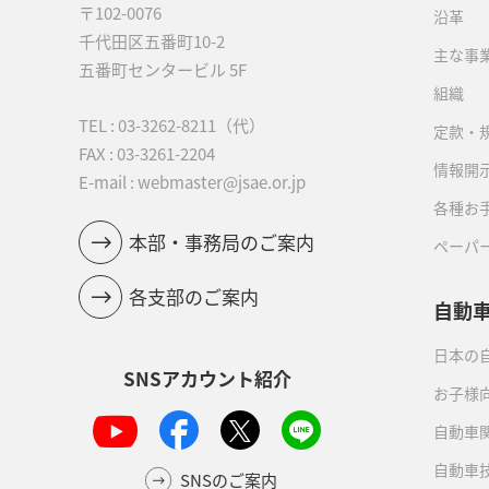
〒102-0076
沿革
千代田区五番町10-2
主な事
五番町センタービル 5F
組織
TEL :
03-3262-8211
（代）
定款・
FAX : 03-3261-2204
情報開
E-mail : webmaster@jsae.or.jp
各種お
本部・事務局のご案内
ペーパ
各支部のご案内
自動
日本の自
SNSアカウント紹介
お子様
自動車
自動車
SNSのご案内