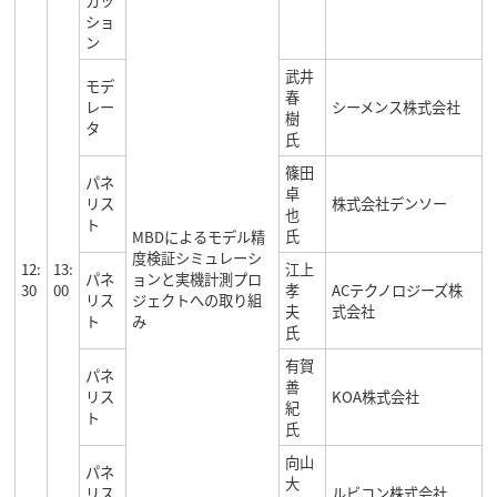
カッ
ショ
ン
武井
モデ
春
レー
シーメンス株式会社
樹
タ
氏
篠田
パネ
卓
リス
株式会社デンソー
也
ト
氏
MBDによるモデル精
度検証シミュレーシ
12:
13:
江上
パネ
ョンと実機計測プロ
30
00
孝
ACテクノロジーズ株
リス
ジェクトへの取り組
夫
式会社
ト
み
氏
有賀
パネ
善
リス
KOA株式会社
紀
ト
氏
向山
パネ
大
リス
ルビコン株式会社