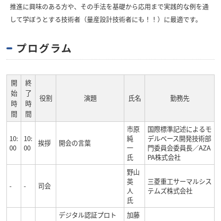
推進に興味のある方や、その手法を基礎から応用まで実践的な例を通
して学ぼうとする技術者（量産設計技術者にも！！）に最適です。
プログラム
開
終
始
了
役割
演題
氏名
勤務先
時
時
間
間
市原
国際標準記述によるモ
10:
10:
純
デルベース開発技術部
挨拶
開会の言葉
00
00
一
門委員会委員長／AZA
氏
PA株式会社
野山
英
三菱重工サーマルシス
-
-
司会
人
テムズ株式会社
氏
デジタル認証プロト
加藤