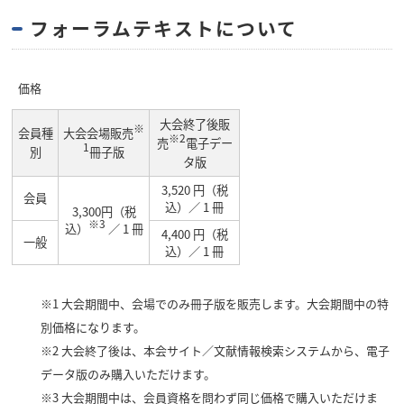
フォーラムテキストについて
価格
大会終了後販
※
会員種
大会会場販売
※2
売
電子デー
1
別
冊子版
タ版
3,520 円（税
会員
込）／ 1 冊
3,300円（税
※3
込）
／ 1 冊
4,400 円（税
一般
込）／ 1 冊
※1 大会期間中、会場でのみ冊子版を販売します。大会期間中の特
別価格になります。
※2 大会終了後は、本会サイト／文献情報検索システムから、電子
データ版のみ購入いただけます。
※3 大会期間中は、会員資格を問わず同じ価格で購入いただけま