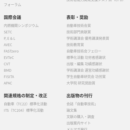
フォーラム
国際会議
表彰・奨励
内燃機関シンポジウム
自動車技術会賞
SETC
技術部門貢献賞
P, E & L
学術講演会 優秀講演発表賞
AVEC
技術教育賞
FASTzero
自動車技術会フェロー
EVTeC
標準化活動 功労者感謝状
CVT
出版・編集 功績感謝状
BMD
学術講演会 運営功績感謝状
FISITA
学生自動車研究会 功労賞
APAC
大学院 研究奨励賞
関連規格の制定・改正
出版物の刊行
自動車（TC22）標準化活動
会誌「自動車技術」
ITS（TC204）標準化活動
論文集
文献の購入・調査
出版案内サイト
メルマガ発行