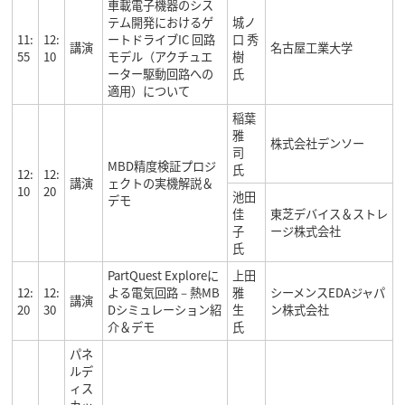
車載電子機器のシス
テム開発におけるゲ
城ノ
11:
12:
ートドライブIC 回路
口 秀
講演
名古屋工業大学
55
10
モデル（アクチュエ
樹
ーター駆動回路への
氏
適用）について
稲葉
雅
株式会社デンソー
司
MBD精度検証プロジ
氏
12:
12:
講演
ェクトの実機解説＆
10
20
池田
デモ
佳
東芝デバイス＆ストレ
子
ージ株式会社
氏
PartQuest Exploreに
上田
12:
12:
よる電気回路－熱MB
雅
シーメンスEDAジャパ
講演
20
30
Dシミュレーション紹
生
ン株式会社
介＆デモ
氏
パネ
ルデ
ィス