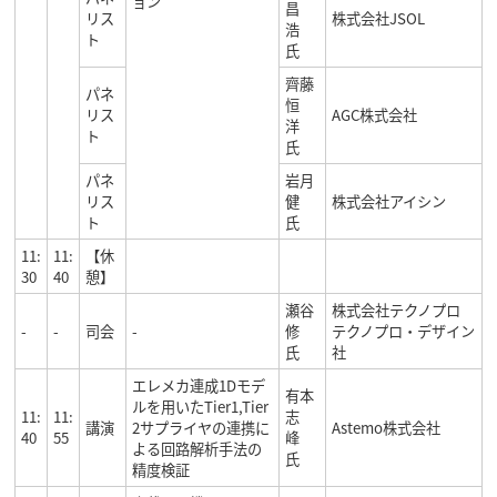
ョン
昌
リス
株式会社JSOL
浩
ト
氏
齊藤
パネ
恒
リス
AGC株式会社
洋
ト
氏
パネ
岩月
リス
健
株式会社アイシン
ト
氏
11:
11:
【休
30
40
憩】
瀬谷
株式会社テクノプロ
-
-
司会
-
修
テクノプロ・デザイン
氏
社
エレメカ連成1Dモデ
有本
ルを用いたTier1,Tier
11:
11:
志
講演
2サプライヤの連携に
Astemo株式会社
40
55
峰
よる回路解析手法の
氏
精度検証