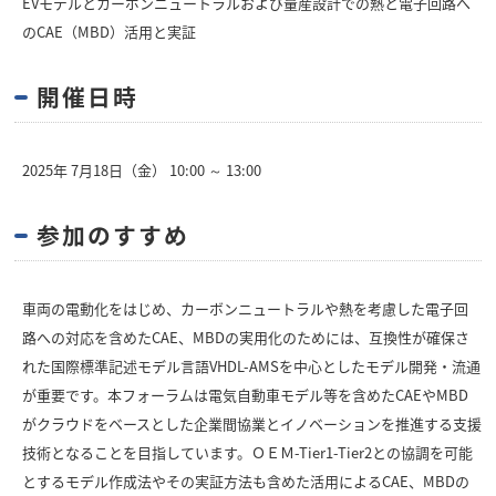
EVモデルとカーボンニュートラルおよび量産設計での熱と電子回路へ
のCAE（MBD）活用と実証
開催日時
2025年 7月18日（金） 10:00 ～ 13:00
参加のすすめ
車両の電動化をはじめ、カーボンニュートラルや熱を考慮した電子回
路への対応を含めたCAE、MBDの実用化のためには、互換性が確保さ
れた国際標準記述モデル言語VHDL-AMSを中心としたモデル開発・流通
が重要です。本フォーラムは電気自動車モデル等を含めたCAEやMBD
がクラウドをベースとした企業間協業とイノベーションを推進する支援
技術となることを目指しています。ＯＥＭ-Tier1-Tier2との協調を可能
とするモデル作成法やその実証方法も含めた活用によるCAE、MBDの