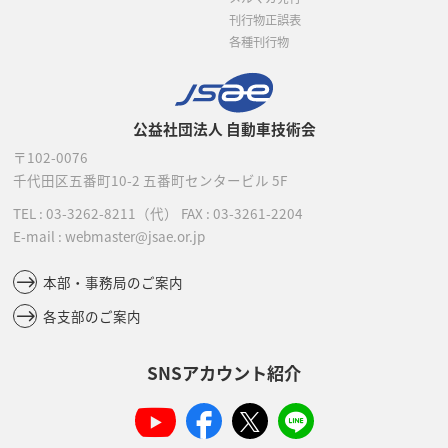
刊行物正誤表
各種刊行物
公益社団法人 自動車技術会
〒102-0076
千代田区五番町10-2
五番町センタービル 5F
TEL :
03-3262-8211
（代）
FAX : 03-3261-2204
E-mail : webmaster@jsae.or.jp
本部・事務局のご案内
各支部のご案内
SNSアカウント紹介