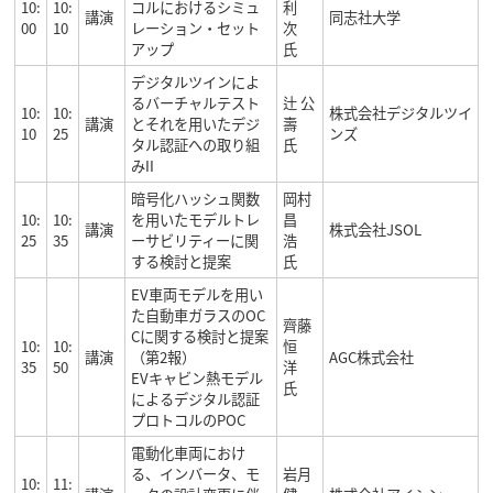
10:
10:
コルにおけるシミュ
利
講演
同志社大学
00
10
レーション・セット
次
アップ
氏
デジタルツインによ
るバーチャルテスト
辻 公
10:
10:
株式会社デジタルツイ
講演
とそれを用いたデジ
壽
10
25
ンズ
タル認証への取り組
氏
みII
暗号化ハッシュ関数
岡村
10:
10:
を用いたモデルトレ
昌
講演
株式会社JSOL
25
35
ーサビリティーに関
浩
する検討と提案
氏
EV車両モデルを用い
た自動車ガラスのOC
齊藤
Cに関する検討と提案
10:
10:
恒
講演
（第2報）
AGC株式会社
35
50
洋
EVキャビン熱モデル
氏
によるデジタル認証
プロトコルのPOC
電動化車両におけ
る、インバータ、モ
岩月
10:
11: