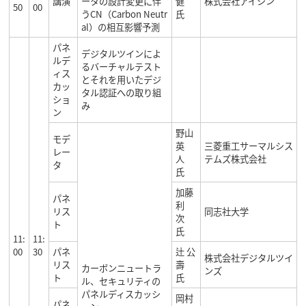
講演
ータの設計変更に伴
健
株式会社アイシン
50
00
うCN（Carbon Neutr
氏
al）の相互影響予測
パネ
デジタルツインによ
ルデ
るバーチャルテスト
ィス
とそれを用いたデジ
カッ
タル認証への取り組
ショ
み
ン
野山
モデ
英
三菱重工サーマルシス
レー
人
テムズ株式会社
タ
氏
加藤
パネ
利
リス
同志社大学
次
ト
氏
11:
11:
00
30
パネ
辻 公
株式会社デジタルツイ
リス
壽
カーボンニュートラ
ンズ
ト
氏
ル、セキュリティの
パネルディスカッシ
岡村
パネ