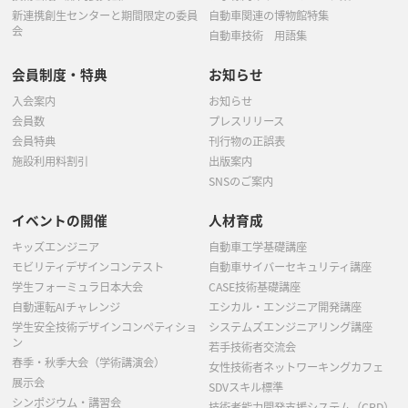
新連携創生センターと期間限定の委員
自動車関連の博物館特集
会
自動車技術 用語集
会員制度・特典
お知らせ
入会案内
お知らせ
会員数
プレスリリース
会員特典
刊行物の正誤表
施設利用料割引
出版案内
SNSのご案内
イベントの開催
人材育成
キッズエンジニア
自動車工学基礎講座
モビリティデザインコンテスト
自動車サイバーセキュリティ講座
学生フォーミュラ日本大会
CASE技術基礎講座
自動運転AIチャレンジ
エシカル・エンジニア開発講座
学生安全技術デザインコンペティショ
システムズエンジニアリング講座
ン
若手技術者交流会
春季・秋季大会（学術講演会）
女性技術者ネットワーキングカフェ
展示会
SDVスキル標準
シンポジウム・講習会
技術者能力開発支援システム（CPD）