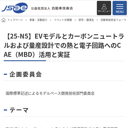
マイメニュー
MENU
トップページ
事業・活動紹介
イベントの開催
研究・講演会
自動車技術会フォーラ
【25-N5】EVモデルとカーボンニュートラ
ルおよび量産設計での熱と電子回路へのC
AE（MBD）活用と実証
企画委員会
国際標準記述によるモデルベース開発技術部門委員会
テーマ