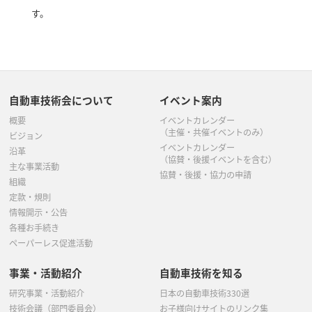
す。
自動車技術会について
イベント案内
概要
イベントカレンダー
（主催・共催イベントのみ）
ビジョン
イベントカレンダー
沿革
（協賛・後援イベントを含む）
主な事業活動
協賛・後援・協力の申請
組織
定款・規則
情報開示・公告
各種お手続き
ペーパーレス促進活動
事業・活動紹介
自動車技術を知る
研究事業・活動紹介
日本の自動車技術330選
技術会議（部門委員会）
お子様向けサイトのリンク集