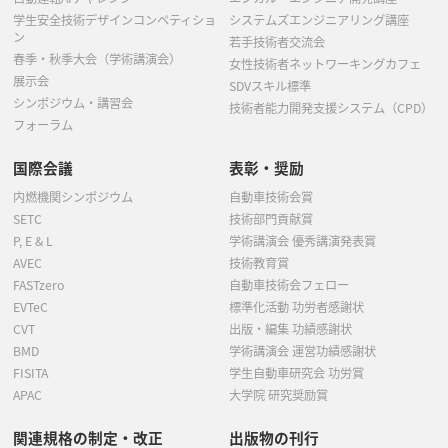
学生安全技術デザインコンペティショ
システムズエンジニアリング講座
ン
若手技術者交流会
春季・秋季大会（学術講演会）
女性技術者ネットワーキングカフェ
展示会
SDVスキル標準
シンポジウム・講習会
技術者能力開発支援システム（CPD）
フォーラム
国際会議
表彰・奨励
内燃機関シンポジウム
自動車技術会賞
SETC
技術部門貢献賞
P, E & L
学術講演会 優秀講演発表賞
AVEC
技術教育賞
FASTzero
自動車技術会フェロー
EVTeC
標準化活動 功労者感謝状
CVT
出版・編集 功績感謝状
BMD
学術講演会 運営功績感謝状
FISITA
学生自動車研究会 功労賞
APAC
大学院 研究奨励賞
関連規格の制定・改正
出版物の刊行