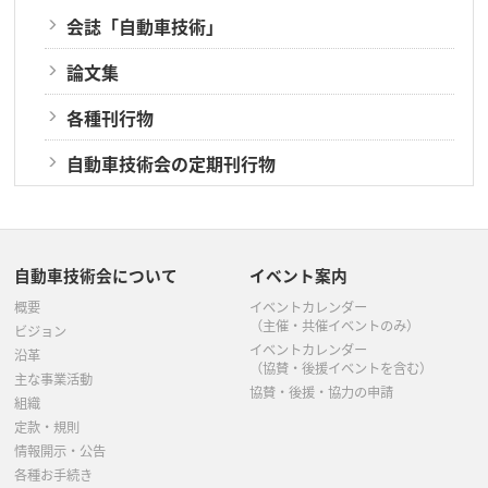
会誌「自動車技術」
論文集
各種刊行物
自動車技術会の定期刊行物
自動車技術会について
イベント案内
概要
イベントカレンダー
（主催・共催イベントのみ）
ビジョン
イベントカレンダー
沿革
（協賛・後援イベントを含む）
主な事業活動
協賛・後援・協力の申請
組織
定款・規則
情報開示・公告
各種お手続き