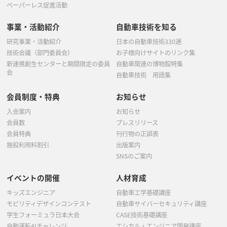
ペーパーレス促進活動
事業・活動紹介
自動車技術を知る
研究事業・活動紹介
日本の自動車技術330選
技術会議（部門委員会）
お子様向けサイトのリンク集
新連携創生センターと期間限定の委員
自動車関連の博物館特集
会
自動車技術 用語集
会員制度・特典
お知らせ
入会案内
お知らせ
会員数
プレスリリース
会員特典
刊行物の正誤表
施設利用料割引
出版案内
SNSのご案内
イベントの開催
人材育成
キッズエンジニア
自動車工学基礎講座
モビリティデザインコンテスト
自動車サイバーセキュリティ講座
学生フォーミュラ日本大会
CASE技術基礎講座
自動運転AIチャレンジ
エシカル・エンジニア開発講座