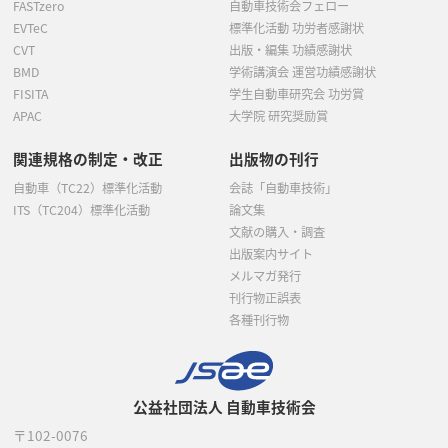
FASTzero
自動車技術会フェロー
EVTeC
標準化活動 功労者感謝状
CVT
出版・編集 功績感謝状
BMD
学術講演会 運営功績感謝状
FISITA
学生自動車研究会 功労賞
APAC
大学院 研究奨励賞
関連規格の制定・改正
出版物の刊行
自動車（TC22）標準化活動
会誌「自動車技術」
ITS（TC204）標準化活動
論文集
文献の購入・調査
出版案内サイト
メルマガ発行
刊行物正誤表
各種刊行物
公益社団法人 自動車技術会
〒102-0076