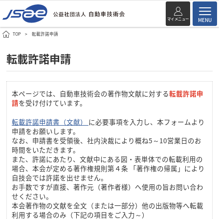
マイメニュー
MENU
TOP
転載許諾申請
転載許諾申請
本ページでは、自動車技術会の著作物文献に対する
転載許諾申
請
を受け付けています。
転載許諾申請書（文献）
に必要事項を入力し、本フォームより
申請をお願いします。
なお、申請書を受領後、社内決裁により概ね5～10営業日のお
時間をいただきます。
また、許諾にあたり、文献中にある図・表単体での転載利用の
場合、本会が定める著作権規則第４条 「著作権の帰属」により
自技会では許諾を出せません。
お手数ですが直接、著作元（著作者様）へ使用の旨お問い合わ
せください。
本会著作物の文献を全文（または一部分）他の出版物等へ転載
利用する場合のみ（下記の項目をご入力～）