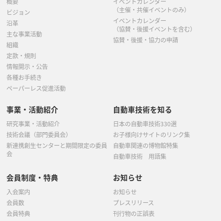
概要
イベントカレンダー
（主催・共催イベントのみ）
ビジョン
イベントカレンダー
沿革
（協賛・後援イベントを含む）
主な事業活動
協賛・後援・協力の申請
組織
定款・規則
情報開示・公告
各種お手続き
ペーパーレス促進活動
事業・活動紹介
自動車技術を知る
研究事業・活動紹介
日本の自動車技術330選
技術会議（部門委員会）
お子様向けサイトのリンク集
新連携創生センターと期間限定の委員
自動車関連の博物館特集
会
自動車技術 用語集
会員制度・特典
お知らせ
入会案内
お知らせ
会員数
プレスリリース
会員特典
刊行物の正誤表