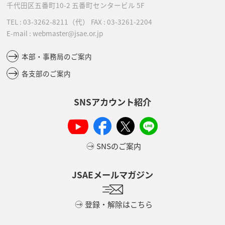
千代田区五番町10-2
五番町センタービル 5F
TEL :
03-3262-8211
（代）
FAX : 03-3261-2204
E-mail : webmaster@jsae.or.jp
本部・事務局のご案内
各支部のご案内
SNSアカウント紹介
SNSのご案内
JSAEメールマガジン
登録・解除はこちら