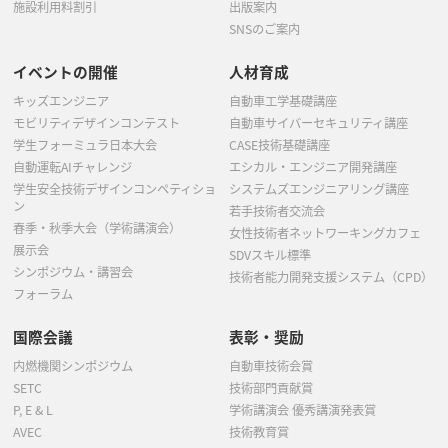
施設利用料割引
出版案内
SNSのご案内
イベントの開催
人材育成
キッズエンジニア
自動車工学基礎講座
モビリティデザインコンテスト
自動車サイバーセキュリティ講座
学生フォーミュラ日本大会
CASE技術基礎講座
自動運転AIチャレンジ
エシカル・エンジニア開発講座
学生安全技術デザインコンペティショ
システムズエンジニアリング講座
ン
若手技術者交流会
春季・秋季大会（学術講演会）
女性技術者ネットワーキングカフェ
展示会
SDVスキル標準
シンポジウム・講習会
技術者能力開発支援システム（CPD）
フォーラム
国際会議
表彰・奨励
内燃機関シンポジウム
自動車技術会賞
SETC
技術部門貢献賞
P, E & L
学術講演会 優秀講演発表賞
AVEC
技術教育賞