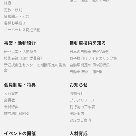
組織
定款・規則
情報開示・公告
各種お手続き
ペーパーレス促進活動
事業・活動紹介
自動車技術を知る
研究事業・活動紹介
日本の自動車技術330選
技術会議（部門委員会）
お子様向けサイトのリンク集
新連携創生センターと期間限定の委員
自動車関連の博物館特集
会
自動車技術 用語集
会員制度・特典
お知らせ
入会案内
お知らせ
会員数
プレスリリース
会員特典
刊行物の正誤表
施設利用料割引
出版案内
SNSのご案内
イベントの開催
人材育成