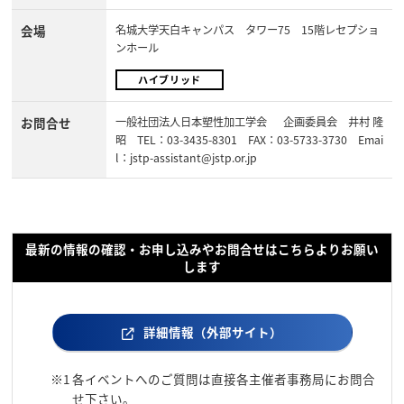
会場
名城大学天白キャンパス タワー75 15階レセプショ
ンホール
ハイブリッド
お問合せ
一般社団法人日本塑性加工学会 企画委員会 井村 隆
昭 TEL：03-3435-8301 FAX：03-5733-3730 Emai
l：jstp-assistant@jstp.or.jp
最新の情報の確認・お申し込みやお問合せはこちらよりお願い
します
詳細情報（外部サイト）
※1
各イベントへのご質問は直接各主催者事務局にお問合
せ下さい。