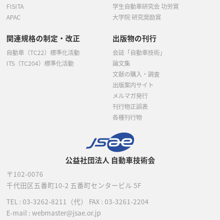
FISITA
学生自動車研究会 功労賞
APAC
大学院 研究奨励賞
関連規格の制定・改正
出版物の刊行
自動車（TC22）標準化活動
会誌「自動車技術」
ITS（TC204）標準化活動
論文集
文献の購入・調査
出版案内サイト
メルマガ発行
刊行物正誤表
各種刊行物
公益社団法人 自動車技術会
〒102-0076
千代田区五番町10-2
五番町センタービル 5F
TEL :
03-3262-8211
（代）
FAX : 03-3261-2204
E-mail : webmaster@jsae.or.jp