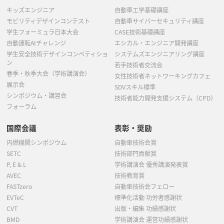
キッズエンジニア
自動車工学基礎講座
モビリティデザインコンテスト
自動車サイバーセキュリティ講座
学生フォーミュラ日本大会
CASE技術基礎講座
自動運転AIチャレンジ
エシカル・エンジニア開発講座
学生安全技術デザインコンペティショ
システムズエンジニアリング講座
ン
若手技術者交流会
春季・秋季大会（学術講演会）
女性技術者ネットワーキングカフェ
展示会
SDVスキル標準
シンポジウム・講習会
技術者能力開発支援システム（CPD）
フォーラム
国際会議
表彰・奨励
内燃機関シンポジウム
自動車技術会賞
SETC
技術部門貢献賞
P, E & L
学術講演会 優秀講演発表賞
AVEC
技術教育賞
FASTzero
自動車技術会フェロー
EVTeC
標準化活動 功労者感謝状
CVT
出版・編集 功績感謝状
BMD
学術講演会 運営功績感謝状