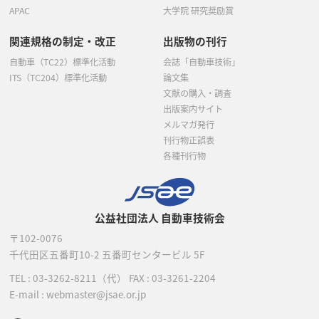
APAC
大学院 研究奨励賞
関連規格の制定・改正
出版物の刊行
自動車（TC22）標準化活動
会誌「自動車技術」
ITS（TC204）標準化活動
論文集
文献の購入・調査
出版案内サイト
メルマガ発行
刊行物正誤表
各種刊行物
公益社団法人 自動車技術会
〒102-0076
千代田区五番町10-2
五番町センタービル 5F
TEL :
03-3262-8211
（代）
FAX : 03-3261-2204
E-mail : webmaster@jsae.or.jp