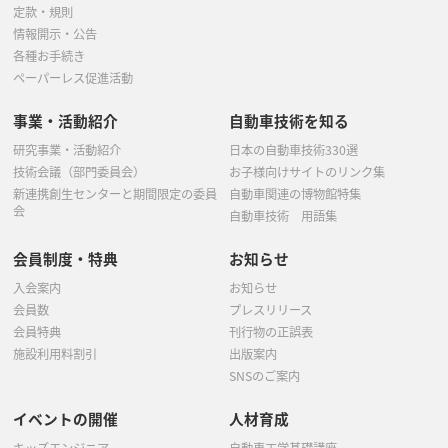
定款・規則
情報開示・公告
各種お手続き
ペーパーレス促進活動
事業・活動紹介
自動車技術を知る
研究事業・活動紹介
日本の自動車技術330選
技術会議（部門委員会）
お子様向けサイトのリンク集
新連携創生センターと期間限定の委員
自動車関連の博物館特集
会
自動車技術 用語集
会員制度・特典
お知らせ
入会案内
お知らせ
会員数
プレスリリース
会員特典
刊行物の正誤表
施設利用料割引
出版案内
SNSのご案内
イベントの開催
人材育成
キッズエンジニア
自動車工学基礎講座