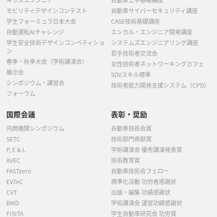
モビリティデザインコンテスト
自動車サイバーセキュリティ講座
学生フォーミュラ日本大会
CASE技術基礎講座
自動運転AIチャレンジ
エシカル・エンジニア開発講座
学生安全技術デザインコンペティショ
システムズエンジニアリング講座
ン
若手技術者交流会
春季・秋季大会（学術講演会）
女性技術者ネットワーキングカフェ
展示会
SDVスキル標準
シンポジウム・講習会
技術者能力開発支援システム（CPD）
フォーラム
国際会議
表彰・奨励
内燃機関シンポジウム
自動車技術会賞
SETC
技術部門貢献賞
P, E & L
学術講演会 優秀講演発表賞
AVEC
技術教育賞
FASTzero
自動車技術会フェロー
EVTeC
標準化活動 功労者感謝状
CVT
出版・編集 功績感謝状
BMD
学術講演会 運営功績感謝状
FISITA
学生自動車研究会 功労賞