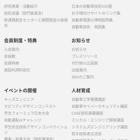
研究事業・活動紹介
日本の自動車技術330選
技術会議（部門委員会）
お子様向けサイトのリンク集
新連携創生センターと期間限定の委員
自動車関連の博物館特集
会
自動車技術 用語集
会員制度・特典
お知らせ
入会案内
お知らせ
会員数
プレスリリース
会員特典
刊行物の正誤表
施設利用料割引
出版案内
SNSのご案内
イベントの開催
人材育成
キッズエンジニア
自動車工学基礎講座
モビリティデザインコンテスト
自動車サイバーセキュリティ講座
学生フォーミュラ日本大会
CASE技術基礎講座
自動運転AIチャレンジ
エシカル・エンジニア開発講座
学生安全技術デザインコンペティショ
システムズエンジニアリング講座
ン
若手技術者交流会
春季・秋季大会（学術講演会）