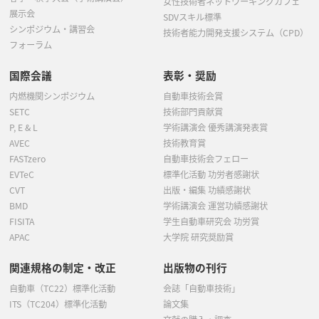
女性技術者ネットワーキングカフェ
展示会
SDVスキル標準
シンポジウム・講習会
技術者能力開発支援システム（CPD）
フォーラム
国際会議
表彰・奨励
内燃機関シンポジウム
自動車技術会賞
SETC
技術部門貢献賞
P, E & L
学術講演会 優秀講演発表賞
AVEC
技術教育賞
FASTzero
自動車技術会フェロー
EVTeC
標準化活動 功労者感謝状
CVT
出版・編集 功績感謝状
BMD
学術講演会 運営功績感謝状
FISITA
学生自動車研究会 功労賞
APAC
大学院 研究奨励賞
関連規格の制定・改正
出版物の刊行
自動車（TC22）標準化活動
会誌「自動車技術」
ITS（TC204）標準化活動
論文集